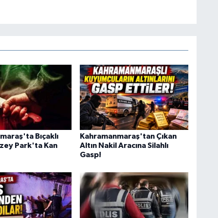
araş'ta Bıçaklı
Kahramanmaraş'tan Çıkan
zey Park'ta Kan
Altın Nakil Aracına Silahlı
Gasp!