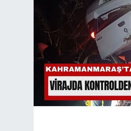
İLÇE HABERLERİ
KÜLTÜR-SANAT
KSÜ
DÜNYA
ROPORTAJ
MAGAZİN
KADIN-AİLE
YEREL YÖNETİM
MEDYA