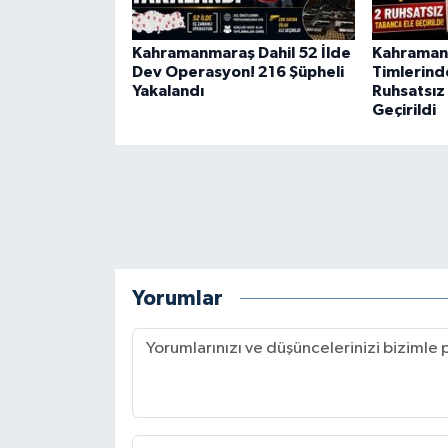
BİLİM TEKNOLOJİ
Kahramanmaraş Dahil 52 İlde
Kahraman
ASAYİŞ
Dev Operasyon! 216 Şüpheli
Timlerind
Yakalandı
Ruhsatsız
Geçirildi
SEÇİM 2015
ÇEVRE
BİLİM VE TEKNOLOJİ
YARIŞMALAR
Yorumlar
TANITIM
HABERDE İNSAN