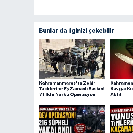
KİTAP
HEDEF2020
Bunlar da ilginizi çekebilir
OTOMOBİL
MİZAH
TARİH
Genel
Kahramanmaraş'ta Zehir
Kahramanm
Tacirlerine Eş Zamanlı Baskın!
Kavga: Ku
Politika
71 İlde Narko Operasyon
Aktı!
YEREL
BÖLGEDEN