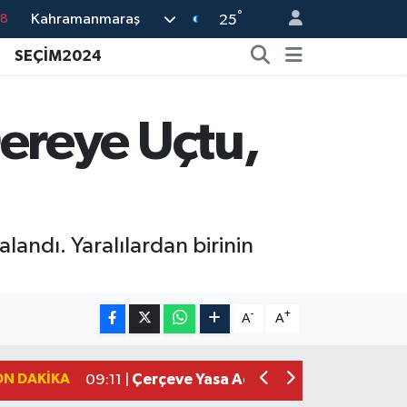
°
Kahramanmaraş
18
25
18
SEÇİM2024
32
38
ereye Uçtu,
03
14
andı. Yaralılardan birinin
Kahramanmaraşlı İşçi Adana'daki Tüne
17:19 |
Kahramanmaraş'ta Kayıp Çocuk Sula
15:00 |
-
+
A
A
Kahramanmaraş'ta Zakkum Rüzgârı! K
12:28 |
Kahramanmaraş'ta Kasten Öldürme ve 
12:18 |
ON DAKIKA
Çerçeve Yasa Adalet Komisyonu'ndan
09:11 |
Kahramanmaraş'taki Okul Saldırısı 
09:04 |