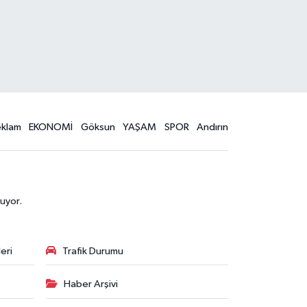
eklam
EKONOMİ
Göksun
YAŞAM
SPOR
Andırın
uyor.
eri
Trafik Durumu
Haber Arşivi