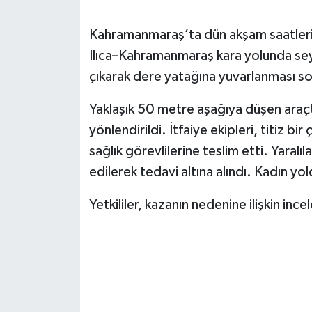
SEÇİM 2011
Kahramanmaraş’ta dün akşam saatlerin
Ilıca–Kahramanmaraş kara yolunda sey
ÜÇÜNCÜ SAYFA
çıkarak dere yatağına yuvarlanması son
BİLİMNET
Yaklaşık 50 metre aşağıya düşen araçta
yönlendirildi. İtfaiye ekipleri, titiz bi
Yemek
sağlık görevlilerine teslim etti. Yaral
edilerek tedavi altına alındı. Kadın y
SİVİL TOPLUM
Yetkililer, kazanın nedenine ilişkin inc
SEÇİM 2014
KİM KİMDİR
ÇEK GÖNDER