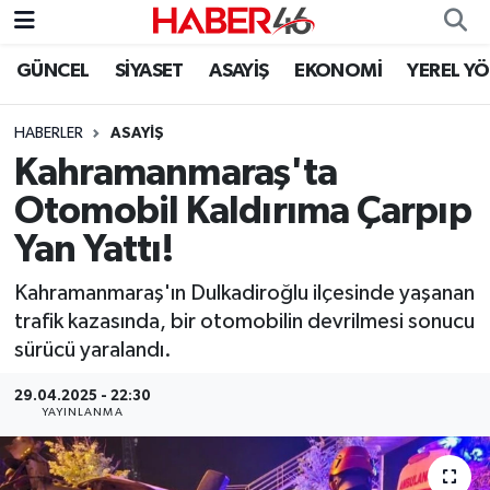
GÜNCEL
SİYASET
ASAYİŞ
EKONOMİ
YEREL Y
GÜNCEL
Nöbetçi Eczaneler
HABERLER
ASAYİŞ
SİYASET
Hava Durumu
Kahramanmaraş'ta
EKONOMİ
Kahramanmaraş Namaz Vakitleri
Otomobil Kaldırıma Çarpıp
Yan Yattı!
SPOR
Trafik Durumu
Kahramanmaraş'ın Dulkadiroğlu ilçesinde yaşanan
YAŞAM
Süper Lig Puan Durumu ve Fikstür
trafik kazasında, bir otomobilin devrilmesi sonucu
sürücü yaralandı.
TEKNOLOJİ
Tüm Manşetler
29.04.2025 - 22:30
YAYINLANMA
SAĞLIK
Son Dakika Haberleri
EĞİTİM
Haber Arşivi