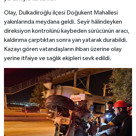
Olay, Dulkadiroğlu ilçesi Doğukent Mahallesi
SEÇİM 2011
yakınlarında meydana geldi. Seyir hâlindeyken
ÜÇÜNCÜ SAYFA
direksiyon kontrolünü kaybeden sürücünün aracı,
kaldırıma çarptıktan sonra yan yatarak durabildi.
BİLİMNET
Kazayı gören vatandaşların ihbarı üzerine olay
yerine itfaiye ve sağlık ekipleri sevk edildi.
Yemek
SİVİL TOPLUM
SEÇİM 2014
KİM KİMDİR
ÇEK GÖNDER