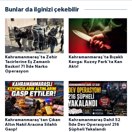
BİLİM TEKNOLOJİ
Bunlar da ilginizi çekebilir
ASAYİŞ
SEÇİM 2015
ÇEVRE
Kahramanmaraş'ta Zehir
Kahramanmaraş'ta Bıçaklı
Tacirlerine Eş Zamanlı
Kavga: Kuzey Park'ta Kan
BİLİM VE TEKNOLOJİ
Baskın! 71 İlde Narko
Aktı!
Operasyon
YARIŞMALAR
TANITIM
HABERDE İNSAN
Kahramanmaraş'tan Çıkan
Kahramanmaraş Dahil 52
Altın Nakil Aracına Silahlı
İlde Dev Operasyon! 216
Gasp!
Şüpheli Yakalandı