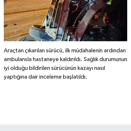
KİTAP
HEDEF2020
OTOMOBİL
MİZAH
Araçtan çıkarılan sürücü, ilk müdahalenin ardından
ambulansla hastaneye kaldırıldı. Sağlık durumunun
TARİH
iyi olduğu bildirilen sürücünün kazayı nasıl
Genel
yaptığına dair inceleme başlatıldı.
Politika
YEREL
BÖLGEDEN