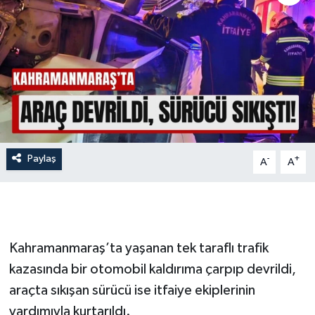
İLÇE HABERLERİ
KÜLTÜR-SANAT
KSÜ
DÜNYA
Paylaş
-
+
A
A
ROPORTAJ
MAGAZİN
KADIN-AİLE
Kahramanmaraş’ta yaşanan tek taraflı trafik
kazasında bir otomobil kaldırıma çarpıp devrildi,
YEREL YÖNETİM
araçta sıkışan sürücü ise itfaiye ekiplerinin
yardımıyla kurtarıldı.
MEDYA