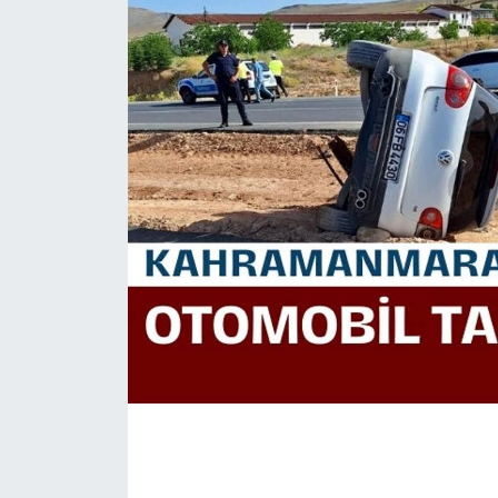
İLÇE HABERLERİ
KÜLTÜR-SANAT
KSÜ
DÜNYA
ROPORTAJ
MAGAZİN
KADIN-AİLE
YEREL YÖNETİM
MEDYA