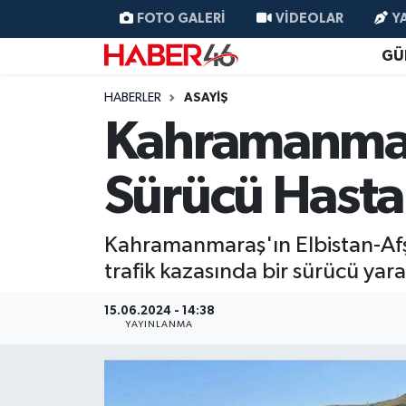
FOTO GALERI
VIDEOLAR
Y
GÜ
GÜNCEL
Nöbetçi Eczaneler
HABERLER
ASAYİŞ
SİYASET
Hava Durumu
Kahramanmara
EKONOMİ
Kahramanmaraş Namaz Vakitleri
Sürücü Hasta
SPOR
Trafik Durumu
Kahramanmaraş'ın Elbistan-Afş
YAŞAM
Süper Lig Puan Durumu ve Fikstür
trafik kazasında bir sürücü yara
TEKNOLOJİ
Tüm Manşetler
15.06.2024 - 14:38
YAYINLANMA
SAĞLIK
Son Dakika Haberleri
EĞİTİM
Haber Arşivi