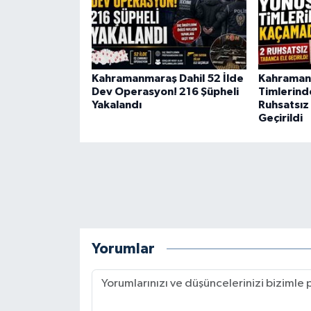
BİLİM TEKNOLOJİ
ASAYİŞ
Kahramanmaraş Dahil 52 İlde
Kahraman
SEÇİM 2015
Dev Operasyon! 216 Şüpheli
Timlerind
Yakalandı
Ruhsatsız
Geçirildi
ÇEVRE
BİLİM VE TEKNOLOJİ
YARIŞMALAR
TANITIM
Yorumlar
HABERDE İNSAN