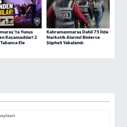
maraş'ta Yunus
Kahramanmaraş Dahil 75 İlde
en Kaçamadılar! 2
Narkotik Alarmı! Binlerce
 Tabanca Ele
Şüpheli Yakalandı