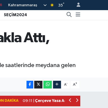
°
Kahramanmaraş
18
35
18
SEÇİM2024
32
38
la Attı,
03
14
le saatlerinde meydana gelen
Kahramanmaraşlı İşçi Adana'daki Tüne
17:19 |
Kahramanmaraş'ta Kayıp Çocuk Sula
15:00 |
-
+
A
A
Kahramanmaraş'ta Zakkum Rüzgârı! K
12:28 |
Kahramanmaraş'ta Kasten Öldürme ve 
12:18 |
ON DAKIKA
Çerçeve Yasa Adalet Komisyonu'ndan
09:11 |
Kahramanmaraş'taki Okul Saldırısı 
09:04 |