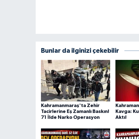
KİTAP
HEDEF2020
OTOMOBİL
MİZAH
Bunlar da ilginizi çekebilir
TARİH
Genel
Politika
Kahramanmaraş'ta Zehir
Kahramanm
Tacirlerine Eş Zamanlı Baskın!
Kavga: Ku
YEREL
71 İlde Narko Operasyon
Aktı!
BÖLGEDEN