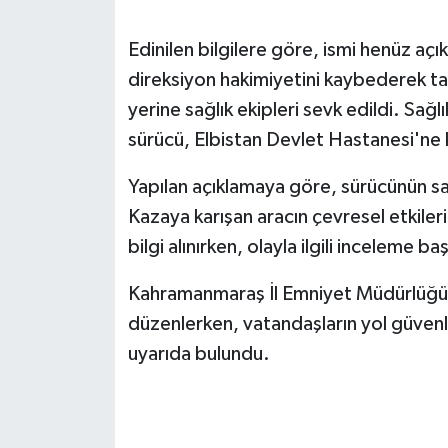
SEÇİM 2011
Edinilen bilgilere göre, ismi henüz aç
direksiyon hakimiyetini kaybederek tak
ÜÇÜNCÜ SAYFA
yerine sağlık ekipleri sevk edildi. Sağl
sürücü, Elbistan Devlet Hastanesi'ne ka
BİLİMNET
Yapılan açıklamaya göre, sürücünün sağ
Yemek
Kazaya karışan aracın çevresel etkiler
bilgi alınırken, olayla ilgili inceleme baş
SİVİL TOPLUM
Kahramanmaraş İl Emniyet Müdürlüğü eki
SEÇİM 2014
düzenlerken, vatandaşların yol güvenl
uyarıda bulundu.
KİM KİMDİR
ÇEK GÖNDER