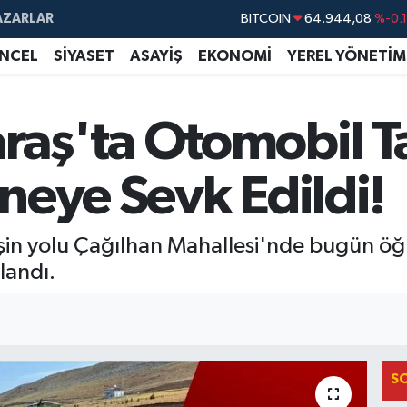
AZARLAR
BITCOIN
64.944,08
%-0.
DOLAR
47,7436
%0.
NCEL
SİYASET
ASAYİŞ
EKONOMİ
YEREL YÖNETİM
EURO
55,2510
%0.
STERLİN
64,4811
%0.
ş'ta Otomobil Tak
GRAM ALTIN
6660.55
%0.
neye Sevk Edildi!
BİST100
13.779
%-
in yolu Çağılhan Mahallesi'nde bugün öğ
landı.
S