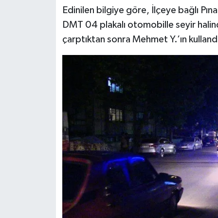
Edinilen bilgiye göre, İlçeye bağlı Pı
SEÇİM 2011
DMT 04 plakalı otomobille seyir halin
çarptıktan sonra Mehmet Y.’ın kulland
ÜÇÜNCÜ SAYFA
BİLİMNET
Yemek
SİVİL TOPLUM
SEÇİM 2014
KİM KİMDİR
ÇEK GÖNDER