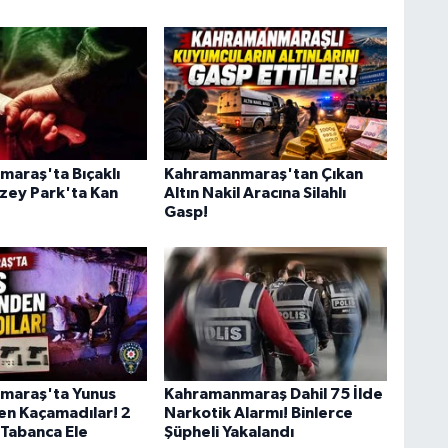
araş'ta Bıçaklı
Kahramanmaraş'tan Çıkan
zey Park'ta Kan
Altın Nakil Aracına Silahlı
Gasp!
maraş'ta Yunus
Kahramanmaraş Dahil 75 İlde
en Kaçamadılar! 2
Narkotik Alarmı! Binlerce
 Tabanca Ele
Şüpheli Yakalandı