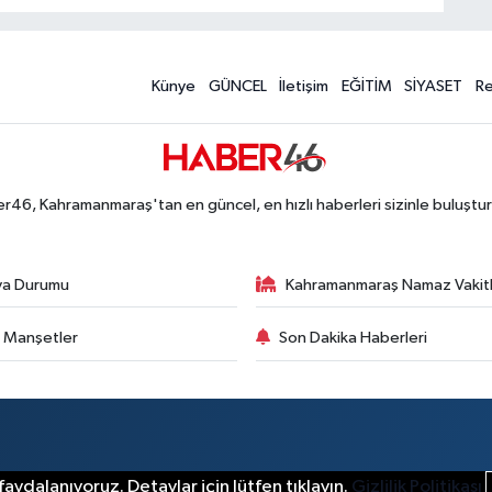
Künye
GÜNCEL
İletişim
EĞİTİM
SİYASET
R
r46, Kahramanmaraş'tan en güncel, en hızlı haberleri sizinle buluştur
va Durumu
Kahramanmaraş Namaz Vakitl
 Manşetler
Son Dakika Haberleri
aydalanıyoruz. Detaylar için lütfen tıklayın.
Gizlilik Politikası