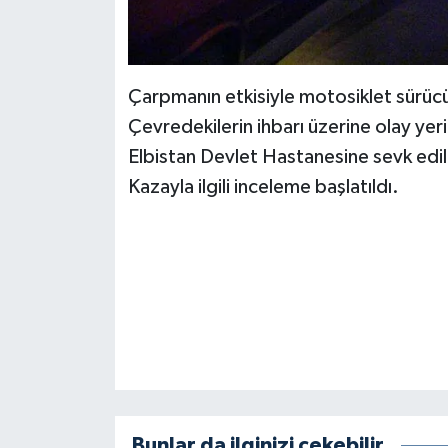
KİTAP
HEDEF2020
Çarpmanın etkisiyle motosiklet sürücü
OTOMOBİL
Çevredekilerin ihbarı üzerine olay yerin
Elbistan Devlet Hastanesine sevk edil
MİZAH
Kazayla ilgili inceleme başlatıldı.
TARİH
Genel
Politika
YEREL
BÖLGEDEN
Bunlar da ilginizi çekebilir