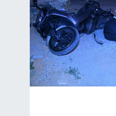
İLÇE HABERLERİ
KÜLTÜR-SANAT
KSÜ
DÜNYA
ROPORTAJ
MAGAZİN
KADIN-AİLE
YEREL YÖNETİM
MEDYA