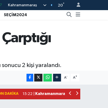
°
Kahramanmaraş
7
20
8
SEÇİM2024
2
8
Çarptığı
3
4
sonucu 2 kişi yaralandı.
Kahramanmaraş'ta Uluslararası Bisikl
22:09 |
Kahramanmaraş'ta Pusula Maraş Eğit
20:14 |
-
+
A
A
Kahramanmaraş'ta Tarım İçin Su Sefe
20:05 |
Kahramanmaraş'ta 5 Kilometrelik Yol
20:02 |
ON DAKIKA
Kahramanmaraş'ta Şüpheli Ölüm! Uz
15:22 |
Kahramanmaraş'ta Korku Dolu Anlar!
15:10 |
Müge Anlı'da gündeme gelen Palu Aile
12:48 |