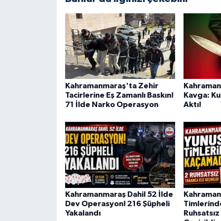
BİLİM TEKNOLOJİ
ASAYİŞ
SEÇİM 2015
ÇEVRE
Kahramanmaraş'ta Zehir
Kahramanm
Tacirlerine Eş Zamanlı Baskın!
Kavga: Ku
71 İlde Narko Operasyon
Aktı!
BİLİM VE TEKNOLOJİ
YARIŞMALAR
TANITIM
HABERDE İNSAN
Kahramanmaraş Dahil 52 İlde
Kahraman
Dev Operasyon! 216 Şüpheli
Timlerind
Yakalandı
Ruhsatsız