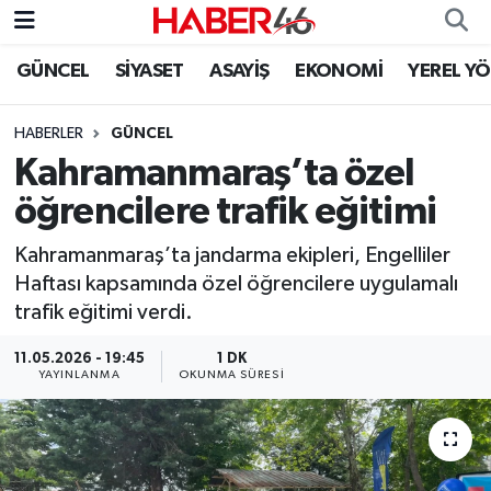
GÜNCEL
SİYASET
ASAYİŞ
EKONOMİ
YEREL Y
GÜNCEL
Nöbetçi Eczaneler
HABERLER
GÜNCEL
SİYASET
Hava Durumu
Kahramanmaraş’ta özel
EKONOMİ
Kahramanmaraş Namaz Vakitleri
öğrencilere trafik eğitimi
SPOR
Trafik Durumu
Kahramanmaraş’ta jandarma ekipleri, Engelliler
Haftası kapsamında özel öğrencilere uygulamalı
YAŞAM
Süper Lig Puan Durumu ve Fikstür
trafik eğitimi verdi.
11.05.2026 - 19:45
1 DK
TEKNOLOJİ
Tüm Manşetler
YAYINLANMA
OKUNMA SÜRESI
SAĞLIK
Son Dakika Haberleri
EĞİTİM
Haber Arşivi