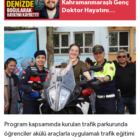
KİTAP
Kahramanmaraşlı Genç
Doktor Hayatını
Kaybetti
HEDEF2020
OTOMOBİL
MİZAH
TARİH
Genel
Politika
YEREL
Program kapsamında kurulan trafik parkurunda
BÖLGEDEN
öğrenciler akülü araçlarla uygulamalı trafik eğitimi