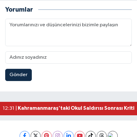
Yorumlar
Gönder
Kahramanmaraş'ta Şüpheli Ölüm! Uzman Çavuşu
15:22 |
Kahramanmaraş'ta Korku Dolu Anlar! Metruk Bi
15:10 |
Müge Anlı'da gündeme gelen Palu Ailesi Davasın
12:48 |
Tayland'daki Okul Saldırısı Kahramanmaraş Acısı
12:39 |
Kahramanmaraş'taki Okul Saldırısı Sonrası Kritik
12:31 |
Kahramanmaraş Ağustos Fuarı'nda Funda Arar R
12:31 |
Kahramanmaraş'ta Hacı Murat Caddesi Baştan S
12:20 |
Kahramanmaraş'ta Madrigal Coşkusu! Fuar Alanı
12:09 |