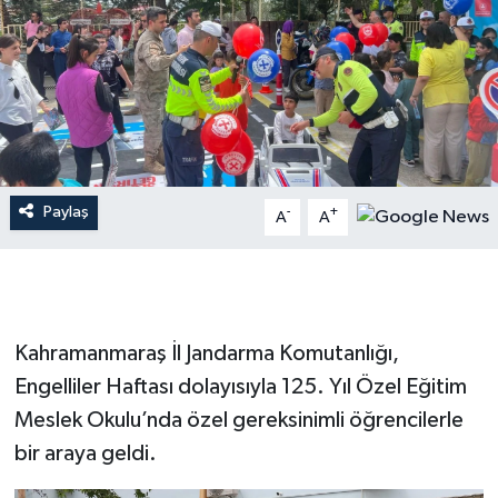
İLÇE HABERLERİ
KÜLTÜR-SANAT
KSÜ
DÜNYA
Paylaş
-
+
A
A
ROPORTAJ
MAGAZİN
Kahramanmaraş İl Jandarma Komutanlığı,
KADIN-AİLE
Engelliler Haftası dolayısıyla 125. Yıl Özel Eğitim
Meslek Okulu’nda özel gereksinimli öğrencilerle
YEREL YÖNETİM
bir araya geldi.
MEDYA