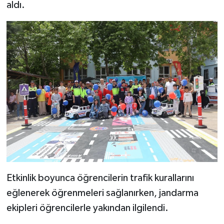
aldı.
BİLİM TEKNOLOJİ
ASAYİŞ
SEÇİM 2015
ÇEVRE
BİLİM VE TEKNOLOJİ
YARIŞMALAR
TANITIM
Etkinlik boyunca öğrencilerin trafik kurallarını
HABERDE İNSAN
eğlenerek öğrenmeleri sağlanırken, jandarma
ekipleri öğrencilerle yakından ilgilendi.