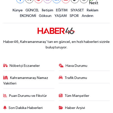
Kahramanmaraş'ta Said Bey Sitesi Davasında 3 K
12:06 |
Mersin'de Tatil Kabusu! Kahramanmaraşlı Genç 
Künye
GÜNCEL
İletişim
EĞİTİM
SİYASET
Reklam
19:49 |
EKONOMİ
Göksun
YAŞAM
SPOR
Andırın
Kahramanmaraş'ta Eksik Belgesi Olan Tekneler
19:48 |
Onikişubat Belediyesi Gündüz Bakımevi İçin Kayıt
19:12 |
Kahramanmaraş'ta 29 Kilometrelik Grup Yolunda
19:10 |
Dünyanın En İyi Bisikletçileri Kahramanmaraş'ın Z
18:51 |
Haber46, Kahramanmaraş'tan en güncel, en hızlı haberleri sizinle
buluşturuyor.
Nöbetçi Eczaneler
Hava Durumu
Kahramanmaraş Namaz
Trafik Durumu
Vakitleri
Puan Durumu ve Fikstür
Tüm Manşetler
Son Dakika Haberleri
Haber Arşivi