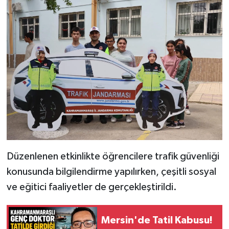
SEÇİM 2011
ÜÇÜNCÜ SAYFA
BİLİMNET
Yemek
SİVİL TOPLUM
SEÇİM 2014
Düzenlenen etkinlikte öğrencilere trafik güvenliği
konusunda bilgilendirme yapılırken, çeşitli sosyal
KİM KİMDİR
ve eğitici faaliyetler de gerçekleştirildi.
ÇEK GÖNDER
Mersin'de Tatil Kabusu!