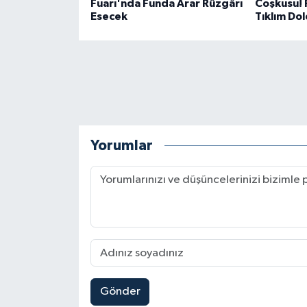
Fuarı'nda Funda Arar Rüzgârı
Coşkusu! F
Esecek
Tıklım Do
Yorumlar
Gönder