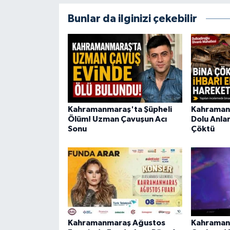
BİLİM TEKNOLOJİ
Bunlar da ilginizi çekebilir
ASAYİŞ
SEÇİM 2015
ÇEVRE
Kahramanmaraş'ta Şüpheli
Kahraman
BİLİM VE TEKNOLOJİ
Ölüm! Uzman Çavuşun Acı
Dolu Anla
Sonu
Çöktü
YARIŞMALAR
TANITIM
HABERDE İNSAN
Kahramanmaraş Ağustos
Kahraman