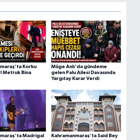
maraş'ta Korku
Müge Anlı'da gündeme
r! Metruk Bina
gelen Palu Ailesi Davasında
Yargıtay Karar Verdi
maraş'ta Madrigal
Kahramanmaraş'ta Said Bey