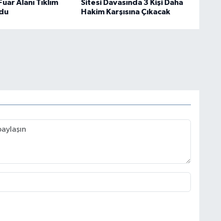
uar Alanı Tıklım
Sitesi Davasında 3 Kişi Daha
ldu
Hakim Karşısına Çıkacak