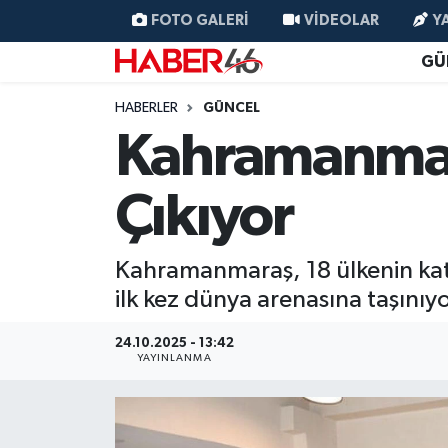
FOTO GALERI
VIDEOLAR
Y
GÜ
GÜNCEL
Nöbetçi Eczaneler
HABERLER
GÜNCEL
SİYASET
Hava Durumu
Kahramanmar
EKONOMİ
Kahramanmaraş Namaz Vakitleri
Çıkıyor
SPOR
Trafik Durumu
Kahramanmaraş, 18 ülkenin kat
YAŞAM
Süper Lig Puan Durumu ve Fikstür
ilk kez dünya arenasına taşınıyo
TEKNOLOJİ
Tüm Manşetler
24.10.2025 - 13:42
YAYINLANMA
SAĞLIK
Son Dakika Haberleri
EĞİTİM
Haber Arşivi