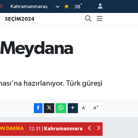
°
Kahramanmaraş
76
38
17
SEÇİM2024
01
02
r Meydana
12
4
ı’na hazırlanıyor. Türk güreşi
Kahramanmaraş'ta Şüpheli Ölüm! Uz
15:22 |
Kahramanmaraş'ta Korku Dolu Anlar!
15:10 |
-
+
A
A
Müge Anlı'da gündeme gelen Palu Aile
12:48 |
Tayland'daki Okul Saldırısı Kahraman
12:39 |
ON DAKIKA
Kahramanmaraş'taki Okul Saldırısı Sonr
12:31 |
Kahramanmaraş Ağustos Fuarı'nda Fu
12:31 |