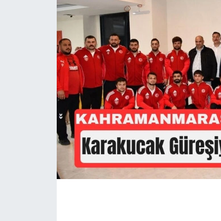
İLÇE HABERLERİ
KÜLTÜR-SANAT
KSÜ
DÜNYA
ROPORTAJ
MAGAZİN
KADIN-AİLE
YEREL YÖNETİM
MEDYA