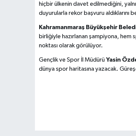
KİTAP
hiçbir ülkenin davet edilmediğini, yal
duyurularla rekor başvuru aldıklarını bel
HEDEF2020
Kahramanmaraş Büyükşehir Beledi
OTOMOBİL
birliğiyle hazırlanan şampiyona, hem
noktası olarak görülüyor.
MİZAH
Gençlik ve Spor İl Müdürü
Yasin Özd
TARİH
dünya spor haritasına yazacak. Güreş
Genel
Politika
YEREL
BÖLGEDEN