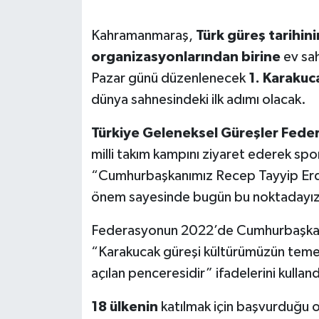
SEÇİM 2011
Kahramanmaraş,
Türk güreş tarihini
organizasyonlarından birine
ev sah
ÜÇÜNCÜ SAYFA
Pazar günü düzenlenecek
1. Karakuc
dünya sahnesindeki ilk adımı olacak.
BİLİMNET
Türkiye Geleneksel Güreşler Fede
Yemek
milli takım kampını ziyaret ederek sp
“Cumhurbaşkanımız Recep Tayyip Erdo
SİVİL TOPLUM
önem sayesinde bugün bu noktadayız
SEÇİM 2014
Federasyonun 2022’de Cumhurbaşkanlı
“Karakucak güreşi kültürümüzün teme
KİM KİMDİR
açılan penceresidir” ifadelerini kulland
ÇEK GÖNDER
18 ülkenin
katılmak için başvurduğu o