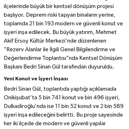
ilçelerinde büyük bir kentsel dönüşüm projesi
SEÇİM 2011
başlıyor. Deprem riski taşıyan binaların yerine,
toplamda 21 bin 193 modern ve güvenli konut ve
ÜÇÜNCÜ SAYFA
işyeri inşa edilecek. Bu büyük yatırım, Mehmet
Akif Ersoy Kültür Merkezi'nde düzenlenen
BİLİMNET
"Rezerv Alanlar ile İlgili Genel Bilgilendirme ve
Yemek
Değerlendirme Toplantısı"nda Kentsel Dönüşüm
Başkanı Bedri Sinan Gül tarafından duyuruldu.
SİVİL TOPLUM
Yeni Konut ve İşyeri İnşası
SEÇİM 2014
Bedri Sinan Gül, toplantıda yaptığı açıklamada
Onikişubat'ta 5 bin 741 konut ve bin 496 işyeri,
KİM KİMDİR
Dulkadiroğlu'nda ise 11 bin 52 konut ve 2 bin 589
işyeri inşa edileceğini belirtti. Bu proje sayesinde
ÇEK GÖNDER
her iki ilçede de modern ve güvenli yapılar