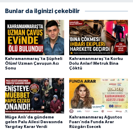
BİLİM TEKNOLOJİ
Bunlar da ilginizi çekebilir
ASAYİŞ
SEÇİM 2015
ÇEVRE
Kahramanmaraş'ta Şüpheli
Kahramanmaraş'ta Korku
Ölüm! Uzman Çavuşun Acı
Dolu Anlar! Metruk Bina
BİLİM VE TEKNOLOJİ
Sonu
Çöktü
YARIŞMALAR
TANITIM
HABERDE İNSAN
Müge Anlı'da gündeme
Kahramanmaraş Ağustos
gelen Palu Ailesi Davasında
Fuarı'nda Funda Arar
Yargıtay Karar Verdi
Rüzgârı Esecek