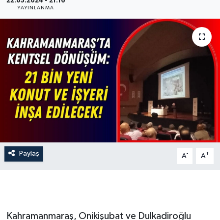
22.05.2024 - 21:16
YAYINLANMA
İLÇE HABERLERİ
KÜLTÜR-SANAT
KSÜ
DÜNYA
ROPORTAJ
MAGAZİN
Paylaş
-
+
A
A
KADIN-AİLE
YEREL YÖNETİM
Kahramanmaraş, Onikişubat ve Dulkadiroğlu
MEDYA