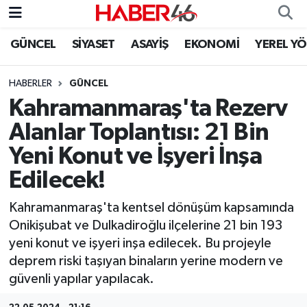
GÜNCEL
SİYASET
ASAYİŞ
EKONOMİ
YEREL Y
GÜNCEL
Nöbetçi Eczaneler
HABERLER
GÜNCEL
SİYASET
Hava Durumu
Kahramanmaraş'ta Rezerv
EKONOMİ
Kahramanmaraş Namaz Vakitleri
Alanlar Toplantısı: 21 Bin
Yeni Konut ve İşyeri İnşa
SPOR
Trafik Durumu
Edilecek!
YAŞAM
Süper Lig Puan Durumu ve Fikstür
Kahramanmaraş'ta kentsel dönüşüm kapsamında
Onikişubat ve Dulkadiroğlu ilçelerine 21 bin 193
TEKNOLOJİ
Tüm Manşetler
yeni konut ve işyeri inşa edilecek. Bu projeyle
deprem riski taşıyan binaların yerine modern ve
SAĞLIK
Son Dakika Haberleri
güvenli yapılar yapılacak.
EĞİTİM
Haber Arşivi