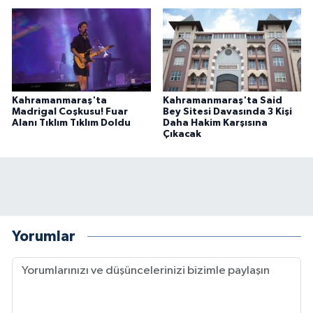
Kahramanmaraş'ta
Kahramanmaraş'ta Said
Madrigal Coşkusu! Fuar
Bey Sitesi Davasında 3 Kişi
Alanı Tıklım Tıklım Doldu
Daha Hakim Karşısına
Çıkacak
Yorumlar