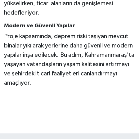
KİTAP
yükselirken, ticari alanların da genişlemesi
hedefleniyor.
HEDEF2020
Modern ve Güvenli Yapılar
OTOMOBİL
Proje kapsamında, deprem riski taşıyan mevcut
binalar yıkılarak yerlerine daha güvenli ve modern
MİZAH
yapılar inşa edilecek. Bu adım, Kahramanmaraş'ta
yaşayan vatandaşların yaşam kalitesini artırmayı
TARİH
ve şehirdeki ticari faaliyetleri canlandırmayı
Genel
amaçlıyor.
Politika
YEREL
BÖLGEDEN