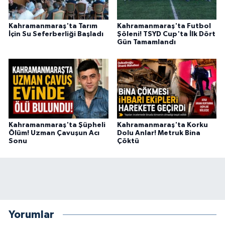
BİLİM TEKNOLOJİ
Kahramanmaraş'ta Tarım
Kahramanmaraş'ta Futbol
ASAYİŞ
İçin Su Seferberliği Başladı
Şöleni! TSYD Cup'ta İlk Dört
Gün Tamamlandı
SEÇİM 2015
ÇEVRE
BİLİM VE TEKNOLOJİ
Kahramanmaraş'ta Şüpheli
Kahramanmaraş'ta Korku
Ölüm! Uzman Çavuşun Acı
Dolu Anlar! Metruk Bina
YARIŞMALAR
Sonu
Çöktü
TANITIM
HABERDE İNSAN
Yorumlar