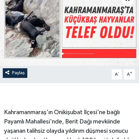
İLÇE HABERLERİ
KÜLTÜR-SANAT
KSÜ
DÜNYA
Paylaş
-
+
ROPORTAJ
A
A
MAGAZİN
KADIN-AİLE
Kahramanmaraş'ın Onikişubat İlçesi'ne bağlı
Payamlı Mahallesi'nde, Berit Dağı mevkiinde
YEREL YÖNETİM
yaşanan talihsiz olayda yıldırım düşmesi sonucu
MEDYA