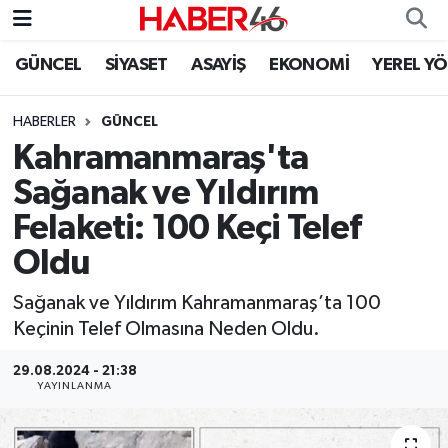
GÜNCEL
SİYASET
ASAYİŞ
EKONOMİ
YEREL Y
GÜNCEL
Nöbetçi Eczaneler
HABERLER
GÜNCEL
SİYASET
Hava Durumu
Kahramanmaraş'ta
EKONOMİ
Kahramanmaraş Namaz Vakitleri
Sağanak ve Yıldırım
Felaketi: 100 Keçi Telef
SPOR
Trafik Durumu
Oldu
YAŞAM
Süper Lig Puan Durumu ve Fikstür
Sağanak ve Yıldırım Kahramanmaraş’ta 100
Keçinin Telef Olmasına Neden Oldu.
TEKNOLOJİ
Tüm Manşetler
29.08.2024 - 21:38
SAĞLIK
Son Dakika Haberleri
YAYINLANMA
EĞİTİM
Haber Arşivi