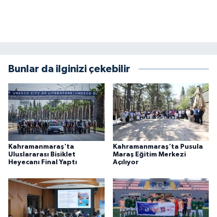
KİTAP
HEDEF2020
OTOMOBİL
Bunlar da ilginizi çekebilir
MİZAH
TARİH
Genel
Kahramanmaraş'ta
Kahramanmaraş'ta Pusula
Politika
Uluslararası Bisiklet
Maraş Eğitim Merkezi
Heyecanı Final Yaptı
Açılıyor
YEREL
BÖLGEDEN