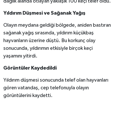
dağlık alanda otlayan yaklaşık 100 keçi telef oldu.
SEÇİM 2011
Yıldırım Düşmesi ve Sağanak Yağış
Olayın meydana geldiği bölgede, aniden bastıran
ÜÇÜNCÜ SAYFA
sağanak yağış sırasında, yıldırım küçükbaş
BİLİMNET
hayvanların üzerine düştü. Bu korkunç olay
sonucunda, yıldırımın etkisiyle birçok keçi
Yemek
yaşamını yitirdi.
SİVİL TOPLUM
Görüntüler Kaydedildi
SEÇİM 2014
Yıldırım düşmesi sonucunda telef olan hayvanları
gören vatandaş, cep telefonuyla olayın
KİM KİMDİR
görüntülerini kaydetti.
ÇEK GÖNDER