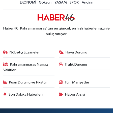
EKONOMİ
Göksun
YAŞAM
SPOR
Andırın
Kahramanmaraş'ta Hacı Murat Caddesi Baştan S
12:20 |
Kahramanmaraş'ta Madrigal Coşkusu! Fuar Alanı
12:09 |
Kahramanmaraş'ta Said Bey Sitesi Davasında 3 K
12:06 |
Haber46, Kahramanmaraş'tan en güncel, en hızlı haberleri sizinle
buluşturuyor.
Nöbetçi Eczaneler
Hava Durumu
Kahramanmaraş Namaz
Trafik Durumu
Vakitleri
Puan Durumu ve Fikstür
Tüm Manşetler
Son Dakika Haberleri
Haber Arşivi