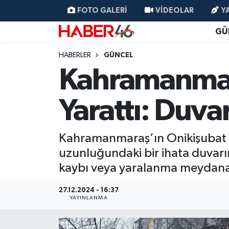
FOTO GALERI
VIDEOLAR
Y
GÜ
GÜNCEL
Nöbetçi Eczaneler
HABERLER
GÜNCEL
SİYASET
Hava Durumu
Kahramanmara
EKONOMİ
Kahramanmaraş Namaz Vakitleri
Yarattı: Duva
SPOR
Trafik Durumu
Kahramanmaraş’ın Onikişubat il
YAŞAM
Süper Lig Puan Durumu ve Fikstür
uzunluğundaki bir ihata duvarı
kaybı veya yaralanma meydana
TEKNOLOJİ
Tüm Manşetler
27.12.2024 - 16:37
SAĞLIK
Son Dakika Haberleri
YAYINLANMA
EĞİTİM
Haber Arşivi