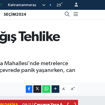
°
Kahramanmaraş
18
25
32
SEÇİM2024
38
03
ış Tehlike
14
35
na Mahallesi’nde metrelerce
 çevrede panik yaşanırken, can
Kahramanmaraşlı İşçi Adana'daki Tüne
17:19 |
Kahramanmaraş'ta Kayıp Çocuk Sula
15:00 |
-
+
A
A
Kahramanmaraş'ta Zakkum Rüzgârı! K
12:28 |
Kahramanmaraş'ta Kasten Öldürme ve 
12:18 |
ON DAKIKA
Çerçeve Yasa Adalet Komisyonu'ndan
09:11 |