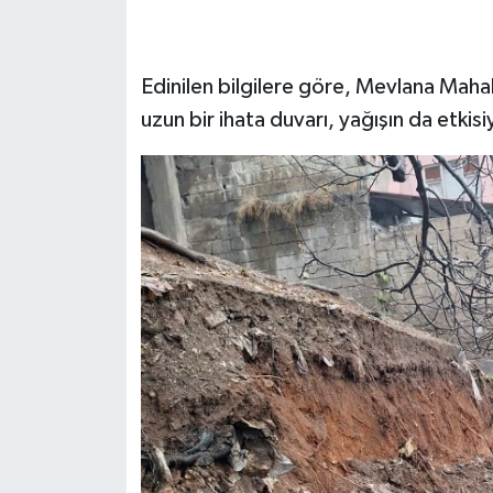
SEÇİM 2011
Edinilen bilgilere göre, Mevlana Mah
ÜÇÜNCÜ SAYFA
uzun bir ihata duvarı, yağışın da etkis
BİLİMNET
Yemek
SİVİL TOPLUM
SEÇİM 2014
KİM KİMDİR
ÇEK GÖNDER