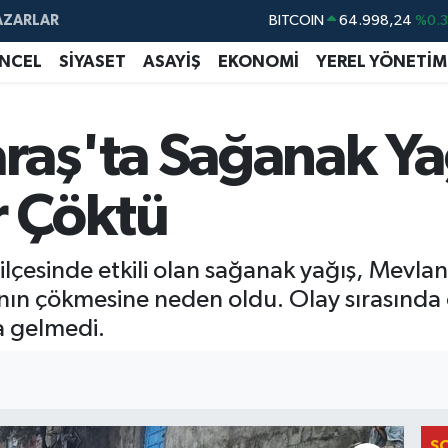
AZARLAR
DOLAR
47,7436
%0.
EURO
55,2510
%0.
NCEL
SİYASET
ASAYİŞ
EKONOMİ
YEREL YÖNETİM
STERLİN
64,4811
%0.
GRAM ALTIN
6660.55
%0.
ş'ta Sağanak Yağ
BİST100
13.779
%-
r Çöktü
BITCOIN
64.998,24
%0.
çesinde etkili olan sağanak yağış, Mevla
nın çökmesine neden oldu. Olay sırasında
 gelmedi.
S