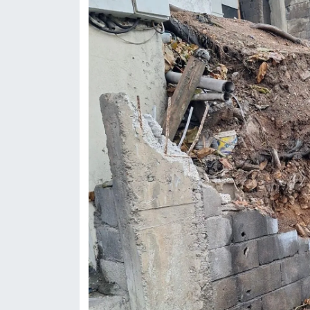
BİLİM TEKNOLOJİ
ASAYİŞ
SEÇİM 2015
ÇEVRE
BİLİM VE TEKNOLOJİ
YARIŞMALAR
TANITIM
HABERDE İNSAN