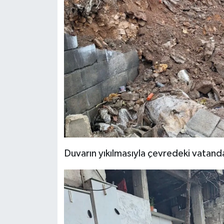
KİTAP
HEDEF2020
OTOMOBİL
MİZAH
TARİH
Genel
Duvarın yıkılmasıyla çevredeki vatanda
Politika
YEREL
BÖLGEDEN