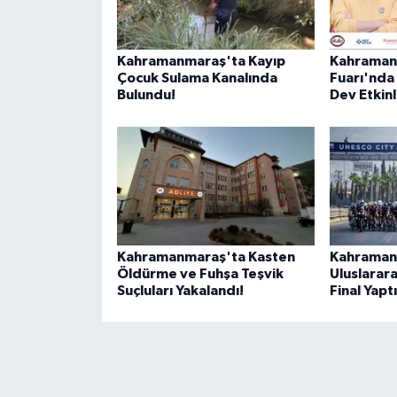
BİLİM TEKNOLOJİ
ASAYİŞ
Kahramanmaraş'ta Kayıp
Kahraman
Çocuk Sulama Kanalında
Fuarı'nda 
Bulundu!
Dev Etkinl
SEÇİM 2015
ÇEVRE
BİLİM VE TEKNOLOJİ
YARIŞMALAR
Kahramanmaraş'ta Kasten
Kahraman
Öldürme ve Fuhşa Teşvik
Uluslarara
TANITIM
Suçluları Yakalandı!
Final Yaptı
HABERDE İNSAN