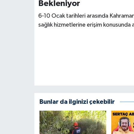
KİTAP
Bekleniyor
6-10 Ocak tarihleri arasında Kahramanm
HEDEF2020
sağlık hizmetlerine erişim konusunda a
OTOMOBİL
MİZAH
TARİH
Genel
Politika
Bunlar da ilginizi çekebilir
YEREL
BÖLGEDEN