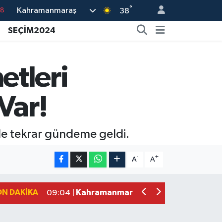
°
Kahramanmaraş
18
38
18
SEÇİM2024
32
38
etleri
03
Var!
14
de tekrar gündeme geldi.
Kahramanmaraş'ta Kayıp Çocuk Sula
15:00 |
Kahramanmaraş'ta Zakkum Rüzgârı! K
12:28 |
-
+
A
A
Kahramanmaraş'ta Kasten Öldürme ve 
12:18 |
Çerçeve Yasa Adalet Komisyonu'ndan
09:11 |
ON DAKIKA
Kahramanmaraş'taki Okul Saldırısı 
09:04 |
Kahramanmaraş'ta Uluslararası Bisikl
22:09 |
Kahramanmaraş'ta Pusula Maraş Eğit
20:14 |