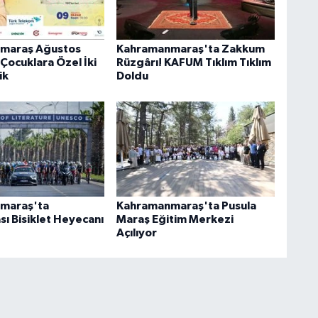
maraş Ağustos
Kahramanmaraş'ta Zakkum
Çocuklara Özel İki
Rüzgârı! KAFUM Tıklım Tıklım
ik
Doldu
maraş'ta
Kahramanmaraş'ta Pusula
sı Bisiklet Heyecanı
Maraş Eğitim Merkezi
Açılıyor