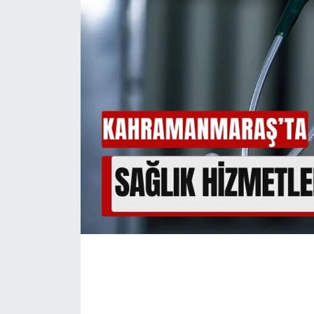
İLÇE HABERLERİ
KÜLTÜR-SANAT
KSÜ
DÜNYA
ROPORTAJ
MAGAZİN
KADIN-AİLE
YEREL YÖNETİM
MEDYA