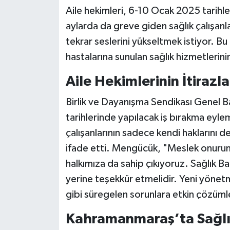
Aile hekimleri, 6-10 Ocak 2025 tarihle
SEÇİM 2011
aylarda da greve giden sağlık çalışanla
tekrar seslerini yükseltmek istiyor. Bu
ÜÇÜNCÜ SAYFA
hastalarına sunulan sağlık hizmetlerinin 
BİLİMNET
Aile Hekimlerinin İtirazla
Birlik ve Dayanışma Sendikası Genel 
Yemek
tarihlerinde yapılacak iş bırakma eylemi
SİVİL TOPLUM
çalışanlarının sadece kendi haklarını d
ifade etti. Mengücük, "Meslek onurum
SEÇİM 2014
halkımıza da sahip çıkıyoruz. Sağlık B
yerine teşekkür etmelidir. Yeni yönetm
KİM KİMDİR
gibi süregelen sorunlara etkin çözümle
ÇEK GÖNDER
Kahramanmaraş’ta Sağlı