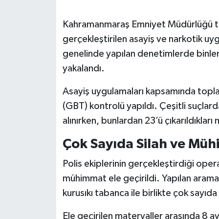
SEÇİM 2011
Kahramanmaraş Emniyet Müdürlüğü tara
gerçekleştirilen asayiş ve narkotik uyg
ÜÇÜNCÜ SAYFA
genelinde yapılan denetimlerde binlerc
yakalandı.
BİLİMNET
Asayiş uygulamaları kapsamında topla
Yemek
(GBT) kontrolü yapıldı. Çeşitli suçlar
alınırken, bunlardan 23’ü çıkarıldıkla
SİVİL TOPLUM
Çok Sayıda Silah ve Mühi
SEÇİM 2014
Polis ekiplerinin gerçekleştirdiği ope
KİM KİMDİR
mühimmat ele geçirildi. Yapılan aramal
kurusıkı tabanca ile birlikte çok sayıda
ÇEK GÖNDER
Ele geçirilen materyaller arasında 8 av