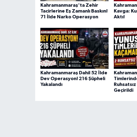
Kahramanmaraş'ta Zehir
Kahramanm
Tacirlerine Eş Zamanlı Baskın!
Kavga: Ku
71 İlde Narko Operasyon
Aktı!
Kahramanmaraş Dahil 52 İlde
Kahraman
Dev Operasyon! 216 Şüpheli
Timlerind
Yakalandı
Ruhsatsız
Geçirildi