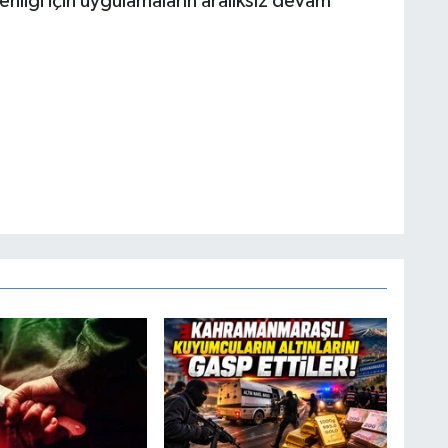
venliği için uygulamaların aralıksız devam