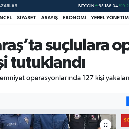
BITCOIN
65.186,04
%0.2
AZARLAR
DOLAR
47,7370
%-0.
NCEL
SİYASET
ASAYİŞ
EKONOMİ
YEREL YÖNETİM
EURO
55,2510
%0.3
STERLİN
64,4811
%0.3
ş’ta suçlulara op
GRAM ALTIN
6660.55
%
şi tutuklandı
BİST100
13.779
%-1
emniyet operasyonlarında 127 kişi yakalan
S