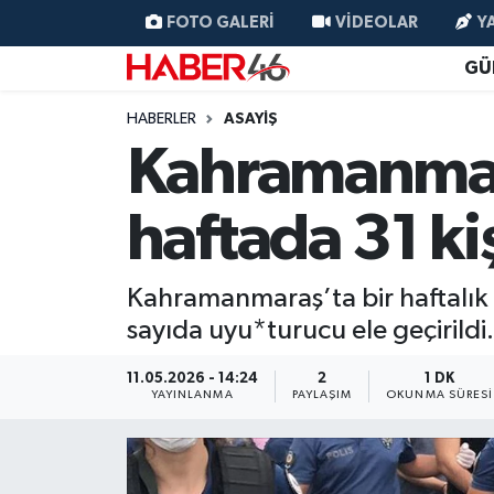
FOTO GALERI
VIDEOLAR
Y
GÜ
GÜNCEL
Nöbetçi Eczaneler
HABERLER
ASAYİŞ
SİYASET
Hava Durumu
Kahramanmara
EKONOMİ
Kahramanmaraş Namaz Vakitleri
haftada 31 ki
SPOR
Trafik Durumu
Kahramanmaraş’ta bir haftalık 
YAŞAM
Süper Lig Puan Durumu ve Fikstür
sayıda uyu*turucu ele geçirildi.
TEKNOLOJİ
Tüm Manşetler
11.05.2026 - 14:24
2
1 DK
YAYINLANMA
PAYLAŞIM
OKUNMA SÜRESI
SAĞLIK
Son Dakika Haberleri
EĞİTİM
Haber Arşivi