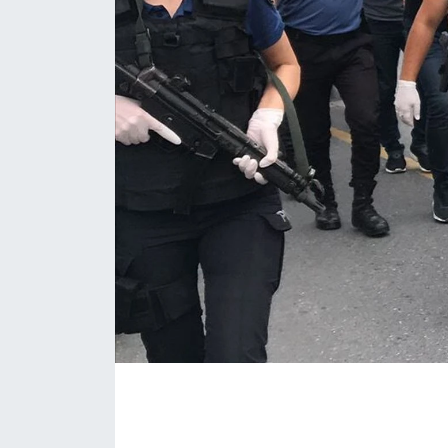
İLÇE HABERLERİ
KÜLTÜR-SANAT
KSÜ
DÜNYA
ROPORTAJ
MAGAZİN
KADIN-AİLE
YEREL YÖNETİM
MEDYA