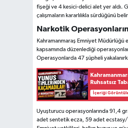
KİTAP
fişeği ve 4 kesici-delici alet yer aldı. 
çalışmaların kararlılıkla sürdüğünü belir
HEDEF2020
Narkotik Operasyonları
OTOMOBİL
Kahramanmaraş Emniyet Müdürlüğü eki
MİZAH
kapsamında düzenlediği operasyonlard
Operasyonlarda 47 şüpheli yakalanırken
TARİH
Kahramanmaraş
Genel
Ruhsatsız Taba
Politika
İçeriği Görüntül
YEREL
Uyuşturucu operasyonlarında 91,4 g
BÖLGEDEN
adet sentetik ecza, 59 adet ecstasy/c