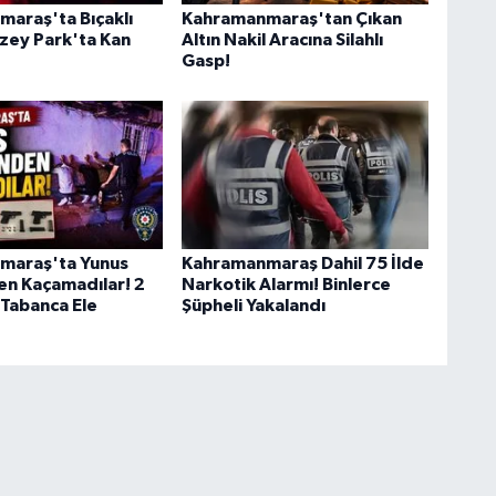
araş'ta Bıçaklı
Kahramanmaraş'tan Çıkan
zey Park'ta Kan
Altın Nakil Aracına Silahlı
Gasp!
maraş'ta Yunus
Kahramanmaraş Dahil 75 İlde
en Kaçamadılar! 2
Narkotik Alarmı! Binlerce
 Tabanca Ele
Şüpheli Yakalandı