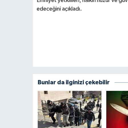
Emniyet yetkilileri, halkın huzur ve gü
BİLİM TEKNOLOJİ
edeceğini açıkladı.
ASAYİŞ
SEÇİM 2015
ÇEVRE
BİLİM VE TEKNOLOJİ
YARIŞMALAR
Bunlar da ilginizi çekebilir
TANITIM
HABERDE İNSAN