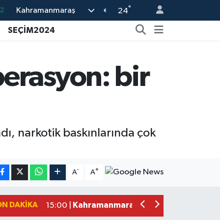
°
2
Kahramanmaraş
24
01
SEÇİM2024
2
8
erasyon: bir
0
4
dı, narkotik baskınlarında çok
Kahramanmaraş Elbistan’da İdris Altu
23:59 |
Kahramanmaraş Ağustos Fuarı'nda Ai
23:51 |
-
+
A
A
Kahramanmaraş’ta Otomobil Yan Yattı
23:48 |
Kahramanmaraş’ta orman yangını kont
16:48 |
ON DAKIKA
Kahramanmaraş'ta Funda Arar Konser
15:00 |
Kahramanmaraş Depreminin Etkisi Bit
11:18 |