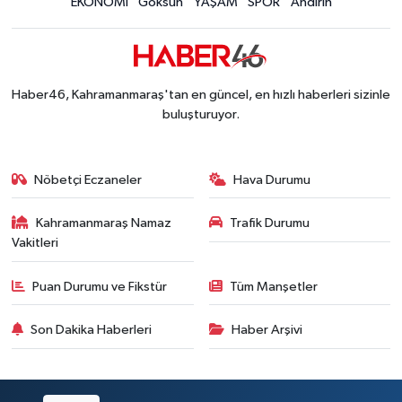
EKONOMİ
Göksun
YAŞAM
SPOR
Andırın
Kahramanmaraş'taki Okul Saldırısı Sonrası Kritik
12:31 |
Kahramanmaraş Ağustos Fuarı'nda Funda Arar R
12:31 |
Kahramanmaraş'ta Hacı Murat Caddesi Baştan S
12:20 |
Kahramanmaraş'ta Madrigal Coşkusu! Fuar Alanı
12:09 |
Haber46, Kahramanmaraş'tan en güncel, en hızlı haberleri sizinle
Kahramanmaraş'ta Said Bey Sitesi Davasında 3 K
12:06 |
buluşturuyor.
Nöbetçi Eczaneler
Hava Durumu
Kahramanmaraş Namaz
Trafik Durumu
Vakitleri
Puan Durumu ve Fikstür
Tüm Manşetler
Son Dakika Haberleri
Haber Arşivi