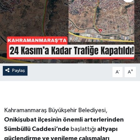
İLÇE HABERLERİ
KÜLTÜR-SANAT
KSÜ
DÜNYA
Paylaş
-
+
A
A
ROPORTAJ
MAGAZİN
KADIN-AİLE
Kahramanmaraş Büyükşehir Belediyesi,
Onikişubat ilçesinin önemli arterlerinden
YEREL YÖNETİM
Sümbüllü Caddesi’nde
başlattığı
altyapı
güçlendirme ve yenileme çalışmaları
MEDYA