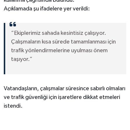
kullanma çağrısında bulundu.
KİTAP
Açıklamada şu ifadelere yer verildi:
HEDEF2020
OTOMOBİL
“Ekiplerimiz sahada kesintisiz çalışıyor.
Çalışmaların kısa sürede tamamlanması için
MİZAH
trafik yönlendirmelerine uyulması önem
taşıyor.”
TARİH
Genel
Vatandaşların, çalışmalar süresince sabırlı olmaları
Politika
ve trafik güvenliği için işaretlere dikkat etmeleri
YEREL
istendi.
BÖLGEDEN