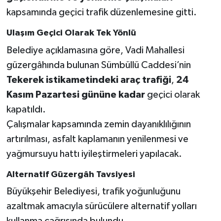
kapsamında geçici trafik düzenlemesine gitti.
SEÇİM 2011
Ulaşım Geçici Olarak Tek Yönlü
ÜÇÜNCÜ SAYFA
Belediye açıklamasına göre, Vadi Mahallesi
güzergâhında bulunan Sümbüllü Caddesi’nin
BİLİMNET
Tekerek istikametindeki araç trafiği
,
24
Kasım Pazartesi gününe kadar
geçici olarak
Yemek
kapatıldı.
Çalışmalar kapsamında zemin dayanıklılığının
SİVİL TOPLUM
artırılması, asfalt kaplamanın yenilenmesi ve
SEÇİM 2014
yağmursuyu hattı iyileştirmeleri yapılacak.
KİM KİMDİR
Alternatif Güzergâh Tavsiyesi
Büyükşehir Belediyesi, trafik yoğunluğunu
ÇEK GÖNDER
azaltmak amacıyla sürücülere alternatif yolları