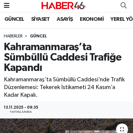
GÜNCEL
SİYASET
ASAYİŞ
EKONOMİ
YEREL Y
GÜNCEL
Nöbetçi Eczaneler
HABERLER
GÜNCEL
SİYASET
Hava Durumu
Kahramanmaraş’ta
EKONOMİ
Kahramanmaraş Namaz Vakitleri
Sümbüllü Caddesi Trafiğe
Kapandı
SPOR
Trafik Durumu
Kahramanmaraş’ta Sümbüllü Caddesi’nde Trafik
YAŞAM
Süper Lig Puan Durumu ve Fikstür
Düzenlemesi: Tekerek İstikameti 24 Kasım’a
Kadar Kapalı.
TEKNOLOJİ
Tüm Manşetler
13.11.2025 - 09:35
YAYINLANMA
SAĞLIK
Son Dakika Haberleri
EĞİTİM
Haber Arşivi