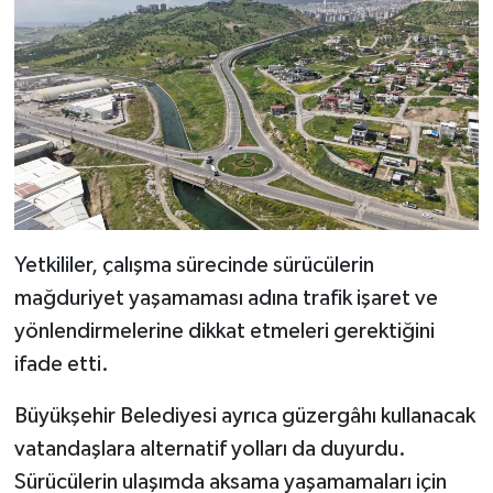
KİTAP
HEDEF2020
OTOMOBİL
MİZAH
TARİH
Yetkililer, çalışma sürecinde sürücülerin
Genel
mağduriyet yaşamaması adına trafik işaret ve
yönlendirmelerine dikkat etmeleri gerektiğini
Politika
ifade etti.
YEREL
Büyükşehir Belediyesi ayrıca güzergâhı kullanacak
vatandaşlara alternatif yolları da duyurdu.
BÖLGEDEN
Sürücülerin ulaşımda aksama yaşamamaları için