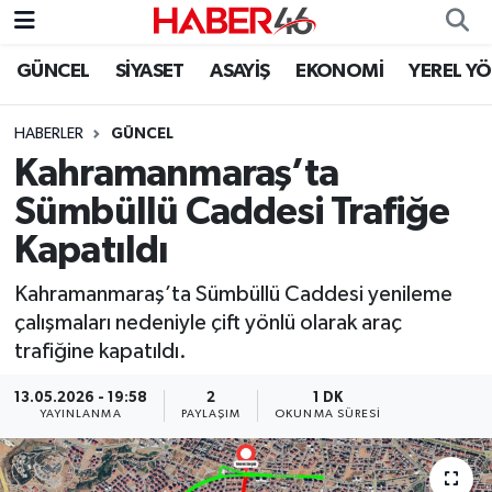
GÜNCEL
SİYASET
ASAYİŞ
EKONOMİ
YEREL Y
GÜNCEL
Nöbetçi Eczaneler
HABERLER
GÜNCEL
SİYASET
Hava Durumu
Kahramanmaraş’ta
EKONOMİ
Kahramanmaraş Namaz Vakitleri
Sümbüllü Caddesi Trafiğe
Kapatıldı
SPOR
Trafik Durumu
Kahramanmaraş’ta Sümbüllü Caddesi yenileme
YAŞAM
Süper Lig Puan Durumu ve Fikstür
çalışmaları nedeniyle çift yönlü olarak araç
trafiğine kapatıldı.
TEKNOLOJİ
Tüm Manşetler
13.05.2026 - 19:58
2
1 DK
YAYINLANMA
PAYLAŞIM
OKUNMA SÜRESI
SAĞLIK
Son Dakika Haberleri
EĞİTİM
Haber Arşivi