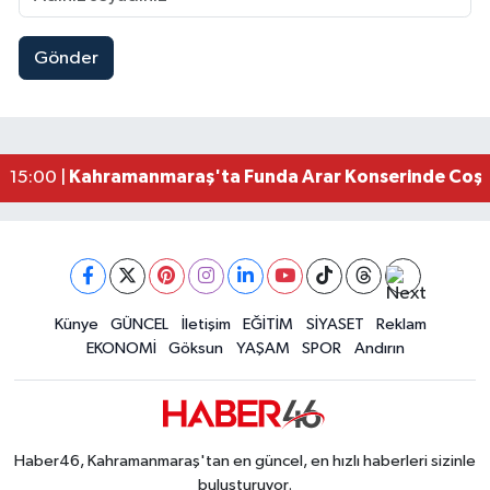
Gönder
Kahramanmaraş Elbistan’da İdris Altun Taziye ve
23:59 |
Kahramanmaraş Ağustos Fuarı'nda Ailelere Öze
23:51 |
Kahramanmaraş’ta Otomobil Yan Yattı: 3 Yaralı
23:48 |
Kahramanmaraş’ta orman yangını kontrol altına
16:48 |
Kahramanmaraş'ta Funda Arar Konserinde Coşku
15:00 |
Kahramanmaraş Depreminin Etkisi Bitmedi? Uzma
11:18 |
Kahramanmaraşlı Kaptan Bodrum'da Teknede 
09:30 |
Gaziantep Nurdağı'nda 4.5 Büyüklüğünde Depre
08:12 |
Künye
GÜNCEL
İletişim
EĞİTİM
SİYASET
Reklam
EKONOMİ
Göksun
YAŞAM
SPOR
Andırın
Haber46, Kahramanmaraş'tan en güncel, en hızlı haberleri sizinle
buluşturuyor.