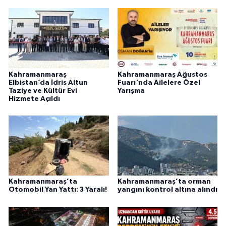
Kahramanmaraş
Kahramanmaraş Ağustos
Elbistan’da İdris Altun
Fuarı'nda Ailelere Özel
Taziye ve Kültür Evi
Yarışma
Hizmete Açıldı
Kahramanmaraş’ta
Kahramanmaraş’ta orman
Otomobil Yan Yattı: 3 Yaralı!
yangını kontrol altına alındı