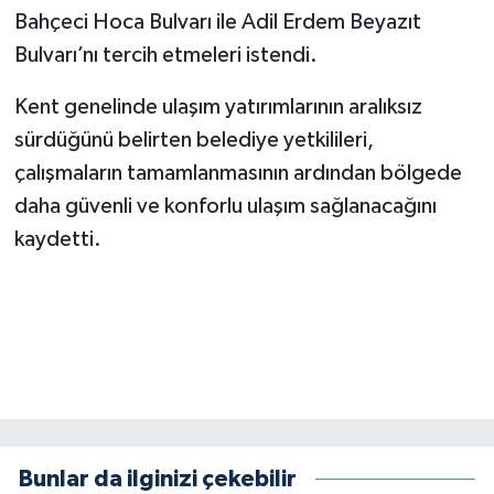
BİLİM TEKNOLOJİ
Bahçeci Hoca Bulvarı ile Adil Erdem Beyazıt
Bulvarı’nı tercih etmeleri istendi.
ASAYİŞ
Kent genelinde ulaşım yatırımlarının aralıksız
SEÇİM 2015
sürdüğünü belirten belediye yetkilileri,
çalışmaların tamamlanmasının ardından bölgede
ÇEVRE
daha güvenli ve konforlu ulaşım sağlanacağını
kaydetti.
BİLİM VE TEKNOLOJİ
YARIŞMALAR
TANITIM
HABERDE İNSAN
Bunlar da ilginizi çekebilir