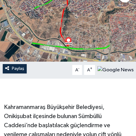
İLÇE HABERLERİ
KÜLTÜR-SANAT
KSÜ
DÜNYA
Paylaş
-
+
A
A
ROPORTAJ
MAGAZİN
KADIN-AİLE
Kahramanmaraş Büyükşehir Belediyesi,
Onikişubat ilçesinde bulunan Sümbüllü
YEREL YÖNETİM
Caddesi’nde başlatılacak güçlendirme ve
yenileme çalışmaları nedeniyle yolun çift yönlü
MEDYA