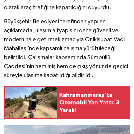
olarak araç trafiğine kapatıldığını duyurdu.
SEÇİM 2011
Büyükşehir Belediyesi tarafından yapılan
ÜÇÜNCÜ SAYFA
açıklamada, ulaşım altyapısını daha güvenli ve
modern hale getirmek amacıyla Onikişubat Vadi
BİLİMNET
Mahallesi’nde kapsamlı çalışma yürütüleceği
belirtildi. Çalışmalar kapsamında Sümbüllü
Yemek
Caddesi’nin hem iniş hem de çıkış yönünde geçici
SİVİL TOPLUM
süreyle ulaşıma kapatıldığı bildirildi.
SEÇİM 2014
Kahramanmaraş’ta
Otomobil Yan Yattı: 3
KİM KİMDİR
Yaralı!
ÇEK GÖNDER