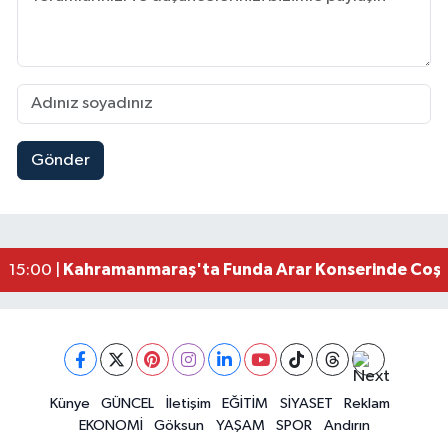
Gönder
Kahramanmaraş Elbistan’da İdris Altun Taziye ve
23:59 |
Kahramanmaraş Ağustos Fuarı'nda Ailelere Öze
23:51 |
Kahramanmaraş’ta Otomobil Yan Yattı: 3 Yaralı
23:48 |
Kahramanmaraş’ta orman yangını kontrol altına
16:48 |
Kahramanmaraş'ta Funda Arar Konserinde Coşku
15:00 |
Kahramanmaraş Depreminin Etkisi Bitmedi? Uzma
11:18 |
Kahramanmaraşlı Kaptan Bodrum'da Teknede 
09:30 |
Gaziantep Nurdağı'nda 4.5 Büyüklüğünde Depre
08:12 |
Künye
GÜNCEL
İletişim
EĞİTİM
SİYASET
Reklam
EKONOMİ
Göksun
YAŞAM
SPOR
Andırın