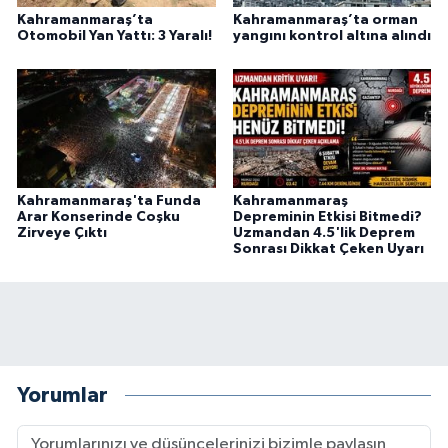
BİLİM TEKNOLOJİ
Kahramanmaraş’ta
Kahramanmaraş’ta orman
Otomobil Yan Yattı: 3 Yaralı!
yangını kontrol altına alındı
ASAYİŞ
SEÇİM 2015
ÇEVRE
Kahramanmaraş'ta Funda
Kahramanmaraş
Arar Konserinde Coşku
Depreminin Etkisi Bitmedi?
BİLİM VE TEKNOLOJİ
Zirveye Çıktı
Uzmandan 4.5'lik Deprem
Sonrası Dikkat Çeken Uyarı
YARIŞMALAR
TANITIM
HABERDE İNSAN
Yorumlar