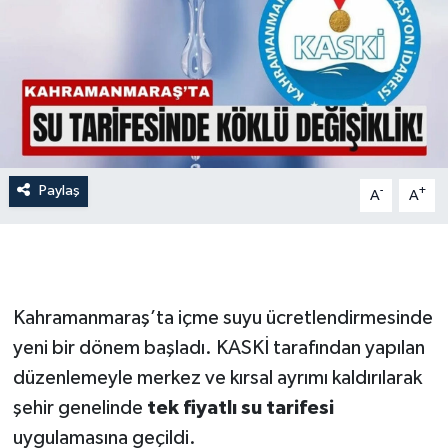
İLÇE HABERLERİ
KÜLTÜR-SANAT
KSÜ
DÜNYA
Paylaş
-
+
A
A
ROPORTAJ
MAGAZİN
Kahramanmaraş’ta içme suyu ücretlendirmesinde
KADIN-AİLE
yeni bir dönem başladı. KASKİ tarafından yapılan
düzenlemeyle merkez ve kırsal ayrımı kaldırılarak
YEREL YÖNETİM
şehir genelinde
tek fiyatlı su tarifesi
uygulamasına geçildi.
MEDYA