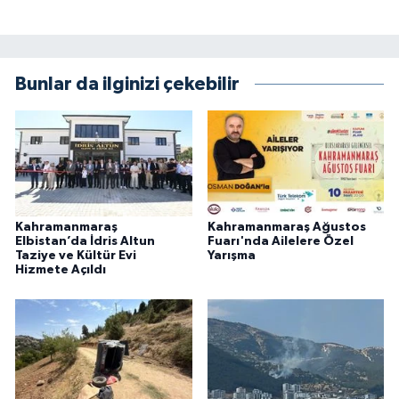
KİTAP
HEDEF2020
Bunlar da ilginizi çekebilir
OTOMOBİL
MİZAH
TARİH
Kahramanmaraş
Kahramanmaraş Ağustos
Genel
Elbistan’da İdris Altun
Fuarı'nda Ailelere Özel
Taziye ve Kültür Evi
Yarışma
Hizmete Açıldı
Politika
YEREL
BÖLGEDEN