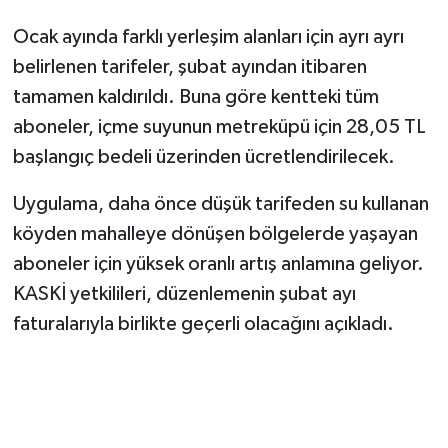
Ocak ayında farklı yerleşim alanları için ayrı ayrı
SEÇİM 2011
belirlenen tarifeler, şubat ayından itibaren
tamamen kaldırıldı. Buna göre kentteki tüm
ÜÇÜNCÜ SAYFA
aboneler, içme suyunun metreküpü için 28,05 TL
BİLİMNET
başlangıç bedeli üzerinden ücretlendirilecek.
Yemek
Uygulama, daha önce düşük tarifeden su kullanan
köyden mahalleye dönüşen bölgelerde yaşayan
SİVİL TOPLUM
aboneler için yüksek oranlı artış anlamına geliyor.
KASKİ yetkilileri, düzenlemenin şubat ayı
SEÇİM 2014
faturalarıyla birlikte geçerli olacağını açıkladı.
KİM KİMDİR
ÇEK GÖNDER