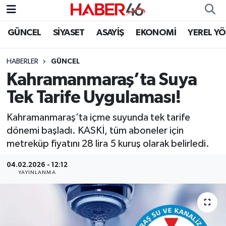
GÜNCEL
SİYASET
ASAYİŞ
EKONOMİ
YEREL Y
GÜNCEL
Nöbetçi Eczaneler
HABERLER
GÜNCEL
SİYASET
Hava Durumu
Kahramanmaraş’ta Suya
EKONOMİ
Kahramanmaraş Namaz Vakitleri
Tek Tarife Uygulaması!
SPOR
Trafik Durumu
Kahramanmaraş’ta içme suyunda tek tarife
dönemi başladı. KASKİ, tüm aboneler için
YAŞAM
Süper Lig Puan Durumu ve Fikstür
metreküp fiyatını 28 lira 5 kuruş olarak belirledi.
04.02.2026 - 12:12
TEKNOLOJİ
Tüm Manşetler
YAYINLANMA
SAĞLIK
Son Dakika Haberleri
EĞİTİM
Haber Arşivi