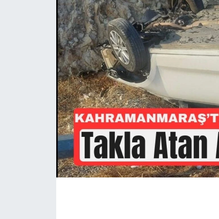
İLÇE HABERLERİ
KÜLTÜR-SANAT
KSÜ
DÜNYA
ROPORTAJ
MAGAZİN
KADIN-AİLE
YEREL YÖNETİM
MEDYA