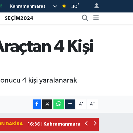
°
Kahramanmaraş
30
5
SEÇİM2024
8
2
9
raçtan 4 Kişi
0
onucu 4 kişi yaralanarak
Kahramanmaraş'ta Fabrika Alevlere Te
11:45 |
Kahramanmaraş'ın Tarihi Mirası İçin A
22:09 |
-
+
A
A
Kahramanmaraş'ta Gazneliler Caddesi
21:56 |
Kahramanmaraş'ta Acı Son! Kayıp Yaş
21:05 |
ON DAKIKA
Kahramanmaraş'ta İş Kazası Can Aldı
16:36 |
Kahramanmaraş'ta Alternatif Rock Ge
12:44 |