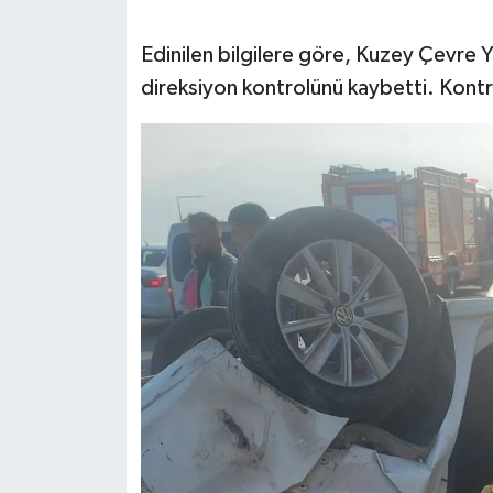
SEÇİM 2011
Edinilen bilgilere göre, Kuzey Çevre
direksiyon kontrolünü kaybetti. Kontro
ÜÇÜNCÜ SAYFA
BİLİMNET
Yemek
SİVİL TOPLUM
SEÇİM 2014
KİM KİMDİR
ÇEK GÖNDER