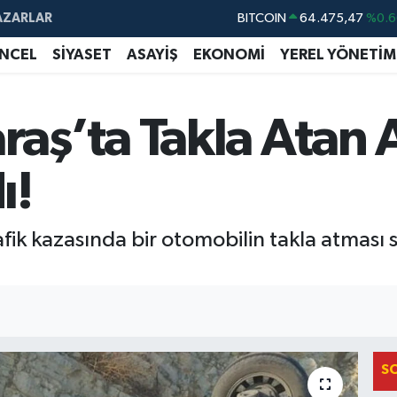
AZARLAR
DOLAR
47,5971
%0.0
NCEL
SİYASET
ASAYİŞ
EKONOMİ
YEREL YÖNETİM
EURO
55,1336
%0.1
STERLİN
64,2534
%0.2
GRAM ALTIN
6518.23
%0.3
ş’ta Takla Atan A
BİST100
13.703
%
ı!
k kazasında bir otomobilin takla atması s
S