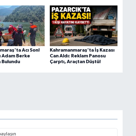
araş'ta Acı Son!
Kahramanmaraş'ta İş Kazası
lı Adam Berke
Can Aldı: Reklam Panosu
a Bulundu
Çarptı, Araçtan Düştü!