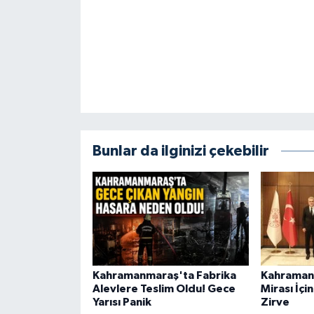
BİLİM TEKNOLOJİ
ASAYİŞ
SEÇİM 2015
ÇEVRE
Bunlar da ilginizi çekebilir
BİLİM VE TEKNOLOJİ
YARIŞMALAR
TANITIM
HABERDE İNSAN
Kahramanmaraş'ta Fabrika
Kahramanm
Alevlere Teslim Oldu! Gece
Mirası İçi
Yarısı Panik
Zirve