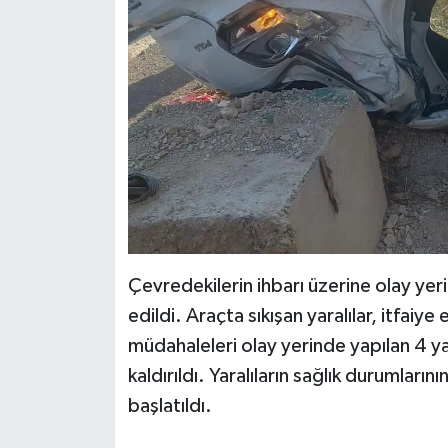
KİTAP
HEDEF2020
OTOMOBİL
MİZAH
TARİH
Genel
Çevredekilerin ihbarı üzerine olay yeri
Politika
edildi. Araçta sıkışan yaralılar, itfaiye 
müdahaleleri olay yerinde yapılan 4 ya
YEREL
kaldırıldı. Yaralıların sağlık durumlarını
başlatıldı.
BÖLGEDEN