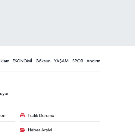
eklam
EKONOMİ
Göksun
YAŞAM
SPOR
Andırın
uyor.
eri
Trafik Durumu
Haber Arşivi