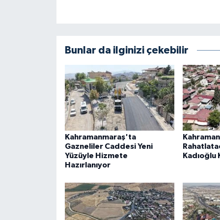
Bunlar da ilginizi çekebilir
Kahramanmaraş'ta
Kahramanm
Gazneliler Caddesi Yeni
Rahatlatac
Yüzüyle Hizmete
Kadıoğlu 
Hazırlanıyor