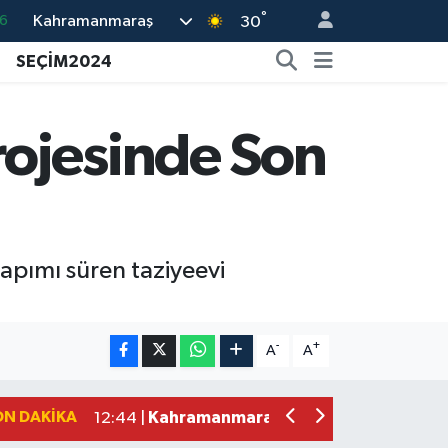
6
°
Kahramanmaraş
30
5
SEÇİM2024
8
2
rojesinde Son
9
0
apımı süren taziyeevi
Kahramanmaraş'ın Tarihi Mirası İçin A
22:09 |
Kahramanmaraş'ta Gazneliler Caddesi
21:56 |
-
+
A
A
Kahramanmaraş'ta Acı Son! Kayıp Yaş
21:05 |
Kahramanmaraş'ta İş Kazası Can Aldı
16:36 |
ON DAKIKA
Kahramanmaraş'ta Alternatif Rock Ge
12:44 |
Narkotikten Peş Peşe Operasyon! Ka
12:28 |