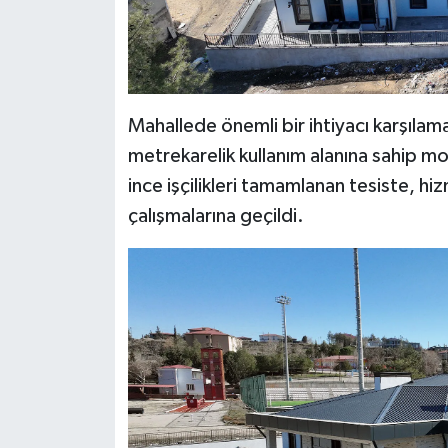
KİTAP
HEDEF2020
OTOMOBİL
Mahallede önemli bir ihtiyacı karşılam
metrekarelik kullanım alanına sahip mo
MİZAH
ince işçilikleri tamamlanan tesiste, hi
TARİH
çalışmalarına geçildi.
Genel
Politika
YEREL
BÖLGEDEN