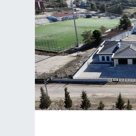
İLÇE HABERLERİ
KÜLTÜR-SANAT
KSÜ
DÜNYA
ROPORTAJ
MAGAZİN
KADIN-AİLE
YEREL YÖNETİM
MEDYA