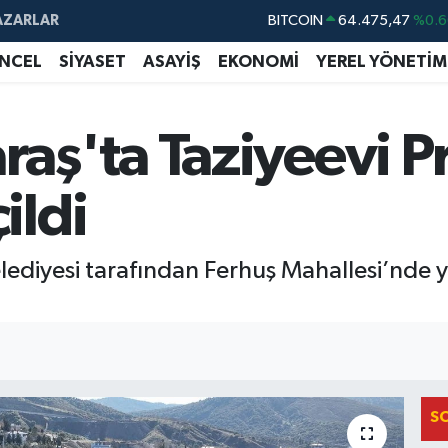
BITCOIN
64.475,47
%0.6
AZARLAR
DOLAR
47,5971
%0.0
NCEL
SİYASET
ASAYİŞ
EKONOMİ
YEREL YÖNETİM
EURO
55,1336
%0.1
STERLİN
64,2534
%0.2
ş'ta Taziyeevi P
GRAM ALTIN
6518.23
%0.3
BİST100
13.703
%
ildi
diyesi tarafından Ferhuş Mahallesi’nde y
S