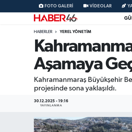
FOTO GALERI
VIDEOLAR
Y
GÜ
GÜNCEL
Nöbetçi Eczaneler
HABERLER
YEREL YÖNETİM
SİYASET
Hava Durumu
Kahramanmara
EKONOMİ
Kahramanmaraş Namaz Vakitleri
Aşamaya Geç
SPOR
Trafik Durumu
Kahramanmaraş Büyükşehir Bele
YAŞAM
Süper Lig Puan Durumu ve Fikstür
projesinde sona yaklaşıldı.
TEKNOLOJİ
Tüm Manşetler
30.12.2025 - 19:16
YAYINLANMA
SAĞLIK
Son Dakika Haberleri
EĞİTİM
Haber Arşivi