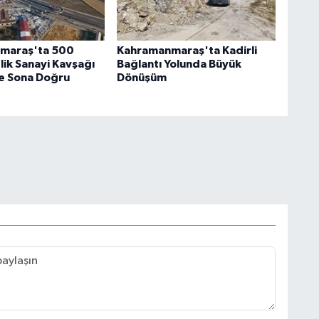
maraş'ta 500
Kahramanmaraş'ta Kadirli
lik Sanayi Kavşağı
Bağlantı Yolunda Büyük
e Sona Doğru
Dönüşüm