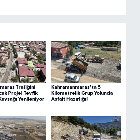
araş Trafiğini
Kahramanmaraş'ta 5
ak Proje! Tevfik
Kilometrelik Grup Yolunda
Kavşağı Yenileniyor
Asfalt Hazırlığı!