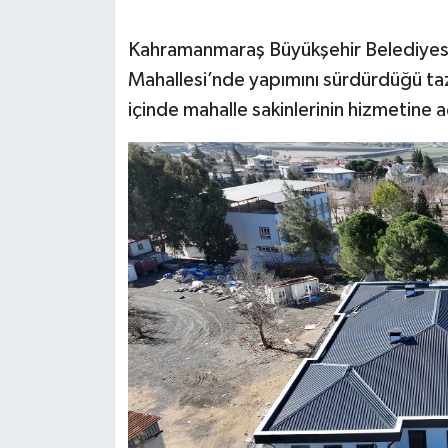
SEÇİM 2011
Kahramanmaraş Büyükşehir Belediyesi,
Mahallesi’nde yapımını sürdürdüğü taz
ÜÇÜNCÜ SAYFA
içinde mahalle sakinlerinin hizmetine a
BİLİMNET
Yemek
SİVİL TOPLUM
SEÇİM 2014
KİM KİMDİR
ÇEK GÖNDER