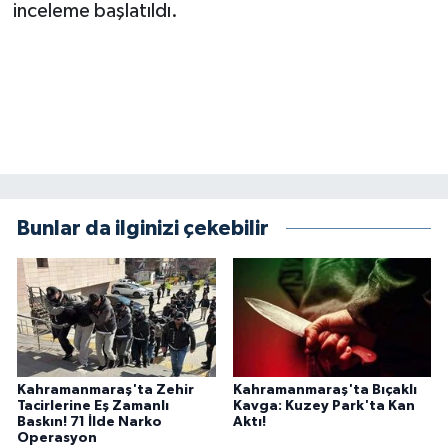
inceleme başlatıldı.
BİLİM TEKNOLOJİ
ASAYİŞ
SEÇİM 2015
ÇEVRE
BİLİM VE TEKNOLOJİ
Bunlar da ilginizi çekebilir
YARIŞMALAR
TANITIM
HABERDE İNSAN
Kahramanmaraş'ta Zehir
Kahramanmaraş'ta Bıçaklı
Tacirlerine Eş Zamanlı
Kavga: Kuzey Park'ta Kan
Baskın! 71 İlde Narko
Aktı!
Operasyon