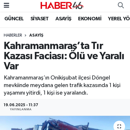
GÜNCEL
SİYASET
ASAYİŞ
EKONOMİ
YEREL Y
GÜNCEL
Nöbetçi Eczaneler
HABERLER
ASAYİŞ
SİYASET
Hava Durumu
Kahramanmaraş’ta Tır
EKONOMİ
Kahramanmaraş Namaz Vakitleri
Kazası Faciası: Ölü ve Yaralı
Var
SPOR
Trafik Durumu
Kahramanmaraş’ın Onikişubat ilçesi Döngel
YAŞAM
Süper Lig Puan Durumu ve Fikstür
mevkiinde meydana gelen trafik kazasında 1 kişi
yaşamını yitirdi, 1 kişi ise yaralandı.
TEKNOLOJİ
Tüm Manşetler
19.06.2025 - 11:37
YAYINLANMA
SAĞLIK
Son Dakika Haberleri
EĞİTİM
Haber Arşivi