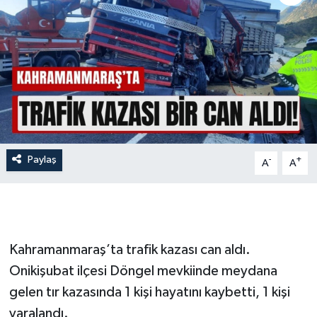
İLÇE HABERLERİ
KÜLTÜR-SANAT
KSÜ
DÜNYA
Paylaş
-
+
A
A
ROPORTAJ
MAGAZİN
KADIN-AİLE
Kahramanmaraş’ta trafik kazası can aldı.
Onikişubat ilçesi Döngel mevkiinde meydana
YEREL YÖNETİM
gelen tır kazasında 1 kişi hayatını kaybetti, 1 kişi
yaralandı.
MEDYA