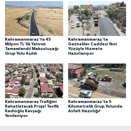
Kahramanmaraş'ta 45
Kahramanmaraş'ta
Milyon TL'lik Yatırım
Gazneliler Caddesi Yeni
Tamamlandı! Maksutuşağı
Yüzüyle Hizmete
Grup Yolu Açıldı
Hazırlanıyor
Kahramanmaraş Trafiğini
Kahramanmaraş'ta 5
Rahatlatacak Proje! Tevfik
Kilometrelik Grup Yolunda
Kadıoğlu Kavşağı
Asfalt Hazırlığı!
Yenileniyor