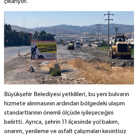
çıkarıyor.
KİTAP
HEDEF2020
OTOMOBİL
MİZAH
TARİH
Genel
Büyükşehir Belediyesi yetkilileri, bu yeni bulvarın
Politika
hizmete alınmasının ardından bölgedeki ulaşım
YEREL
standartlarının önemli ölçüde iyileşeceğini
belirtti. Ayrıca, şehrin 11 ilçesinde yol bakım,
BÖLGEDEN
onarım, yenileme ve asfalt çalışmaları kesintisiz