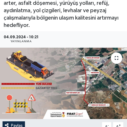
arter, asfalt döşemesi, yürüyüş yolları, refüj,
aydınlatma, yol çizgileri, levhalar ve peyzaj
İLÇE HABERLERİ
çalışmalarıyla bölgenin ulaşım kalitesini artırmayı
KÜLTÜR-SANAT
hedefliyor.
04.09.2024 - 10:21
KSÜ
YAYINLANMA
DÜNYA
ROPORTAJ
MAGAZİN
KADIN-AİLE
YEREL YÖNETİM
MEDYA
Paylaş
-
+
A
A