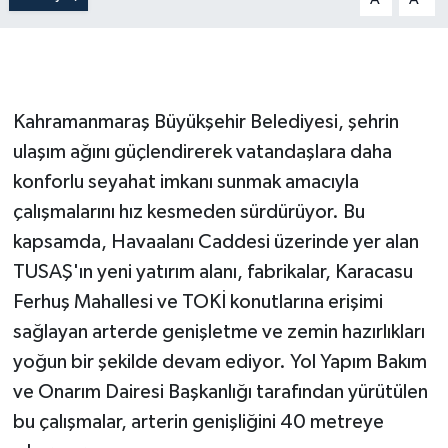
SEÇİM 2011
ÜÇÜNCÜ SAYFA
Kahramanmaraş Büyükşehir Belediyesi, şehrin
BİLİMNET
ulaşım ağını güçlendirerek vatandaşlara daha
konforlu seyahat imkanı sunmak amacıyla
Yemek
çalışmalarını hız kesmeden sürdürüyor. Bu
kapsamda, Havaalanı Caddesi üzerinde yer alan
SİVİL TOPLUM
TUSAŞ'ın yeni yatırım alanı, fabrikalar, Karacasu
Ferhuş Mahallesi ve TOKİ konutlarına erişimi
SEÇİM 2014
sağlayan arterde genişletme ve zemin hazırlıkları
KİM KİMDİR
yoğun bir şekilde devam ediyor. Yol Yapım Bakım
ve Onarım Dairesi Başkanlığı tarafından yürütülen
ÇEK GÖNDER
bu çalışmalar, arterin genişliğini 40 metreye