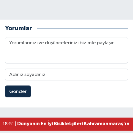
Yorumlar
Gönder
Mersin'de Tatil Kabusu! Kahramanmaraşlı Genç 
19:49 |
Kahramanmaraş'ta Eksik Belgesi Olan Tekneler
19:48 |
Onikişubat Belediyesi Gündüz Bakımevi İçin Kayıt
19:12 |
Kahramanmaraş'ta 29 Kilometrelik Grup Yolunda
19:10 |
Dünyanın En İyi Bisikletçileri Kahramanmaraş'ın Z
18:51 |
Kahramanmaraş'ta Zehir Tacirlerine Eş Zamanlı 
15:15 |