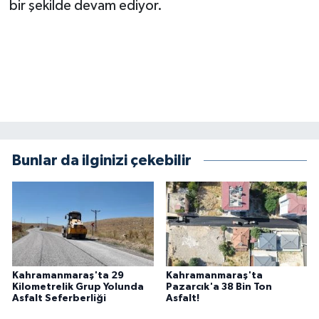
bir şekilde devam ediyor.
BİLİM TEKNOLOJİ
ASAYİŞ
SEÇİM 2015
ÇEVRE
BİLİM VE TEKNOLOJİ
Bunlar da ilginizi çekebilir
YARIŞMALAR
TANITIM
HABERDE İNSAN
Kahramanmaraş'ta 29
Kahramanmaraş'ta
Kilometrelik Grup Yolunda
Pazarcık'a 38 Bin Ton
Asfalt Seferberliği
Asfalt!