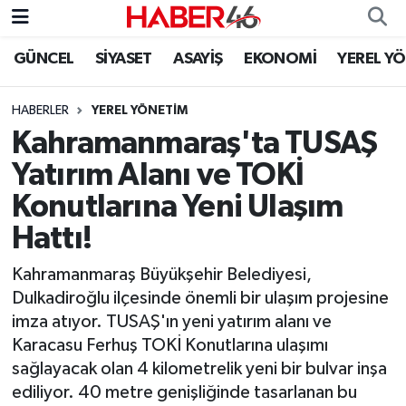
GÜNCEL
SİYASET
ASAYİŞ
EKONOMİ
YEREL Y
GÜNCEL
Nöbetçi Eczaneler
HABERLER
YEREL YÖNETİM
SİYASET
Hava Durumu
Kahramanmaraş'ta TUSAŞ
EKONOMİ
Kahramanmaraş Namaz Vakitleri
Yatırım Alanı ve TOKİ
Konutlarına Yeni Ulaşım
SPOR
Trafik Durumu
Hattı!
YAŞAM
Süper Lig Puan Durumu ve Fikstür
Kahramanmaraş Büyükşehir Belediyesi,
Dulkadiroğlu ilçesinde önemli bir ulaşım projesine
TEKNOLOJİ
Tüm Manşetler
imza atıyor. TUSAŞ'ın yeni yatırım alanı ve
Karacasu Ferhuş TOKİ Konutlarına ulaşımı
SAĞLIK
Son Dakika Haberleri
sağlayacak olan 4 kilometrelik yeni bir bulvar inşa
ediliyor. 40 metre genişliğinde tasarlanan bu
EĞİTİM
Haber Arşivi