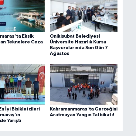
maraş'ta Eksik
Onikişubat Belediyesi
lan Teknelere Ceza
Üniversite Hazırlık Kursu
Başvurularında Son Gün 7
Ağustos
 İyi Bisikletçileri
Kahramanmaraş'ta Gerçeğini
maraş'ın
Aratmayan Yangın Tatbikatı!
de Yarıştı