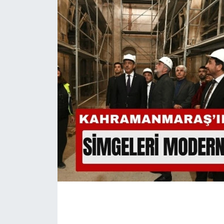
İLÇE HABERLERİ
KÜLTÜR-SANAT
KSÜ
DÜNYA
ROPORTAJ
MAGAZİN
KADIN-AİLE
YEREL YÖNETİM
MEDYA