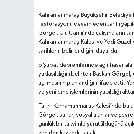
SEÇİM 2011
Kahramanmaraş Büyükşehir Belediye B
restorasyonu devam eden tarihi yapılar
ÜÇÜNCÜ SAYFA
Görgel, Ulu Camii’nde çalışmaların t
Kahramanmaraş Kalesi ve Yedi Güzel 
BİLİMNET
tarihlerin belirlendiğini duyurdu.
Yemek
6 Şubat depremlerinde ağır hasar ala
yaklaşıldığını belirten Başkan Görgel
SİVİL TOPLUM
açılmasının planlandığını ifade etti. 
SEÇİM 2014
ve yenileme işlemlerinin yapıldığı aktar
Tarihi Kahramanmaraş Kalesi’nde bu ay
KİM KİMDİR
Görgel, surlar, sosyal alanlar ve çev
ÇEK GÖNDER
günlük bir takvimle yürütüldüğünü açı
yeniden kazandırılacak.