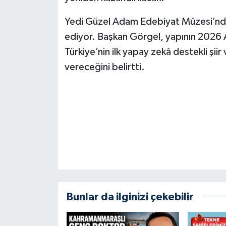
KİTAP
Yedi Güzel Adam Edebiyat Müzesi’nde 
HEDEF2020
ediyor. Başkan Görgel, yapının 2026 
Türkiye’nin ilk yapay zekâ destekli şi
OTOMOBİL
vereceğini belirtti.
MİZAH
TARİH
Genel
Politika
YEREL
Bunlar da ilginizi çekebilir
BÖLGEDEN