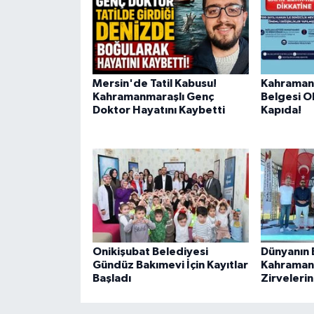
BİLİM TEKNOLOJİ
ASAYİŞ
SEÇİM 2015
Mersin'de Tatil Kabusu!
Kahraman
Kahramanmaraşlı Genç
Belgesi O
Doktor Hayatını Kaybetti
Kapıda!
ÇEVRE
BİLİM VE TEKNOLOJİ
YARIŞMALAR
TANITIM
Onikişubat Belediyesi
Dünyanın En
HABERDE İNSAN
Gündüz Bakımevi İçin Kayıtlar
Kahraman
Başladı
Zirvelerin