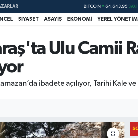
BITCOIN
64.643,95
%0.1
AZARLAR
DOLAR
47,6006
%0.0
NCEL
SİYASET
ASAYİŞ
EKONOMİ
YEREL YÖNETİM
EURO
55,0250
%0.0
STERLİN
64,2398
%0.
aş'ta Ulu Camii 
GRAM ALTIN
6500.87
%0.1
ıyor
BİST100
13.799
%7
mazan’da ibadete açılıyor, Tarihi Kale v
S