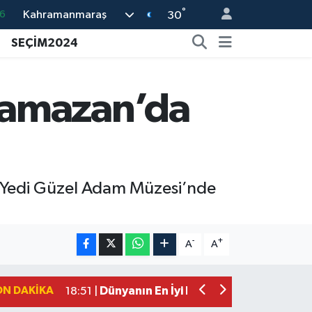
°
6
Kahramanmaraş
30
6
SEÇİM2024
2
2
Ramazan’da
2
0
e Yedi Güzel Adam Müzesi’nde
Mersin'de Tatil Kabusu! Kahramanmar
19:49 |
Kahramanmaraş'ta Eksik Belgesi Ola
19:48 |
-
+
A
A
Onikişubat Belediyesi Gündüz Bakımevi
19:12 |
Kahramanmaraş'ta 29 Kilometrelik Gr
19:10 |
ON DAKIKA
Dünyanın En İyi Bisikletçileri Kahrama
18:51 |
Kahramanmaraş'ta Zehir Tacirlerine E
15:15 |