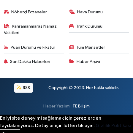
Kahramanmaraş'ta Acı Son! Kayıp Yaşlı Adam Be
21:05 |
Nöbetçi Eczaneler
Hava Durumu
Kahramanmaraş Namaz
Trafik Durumu
Vakitleri
Puan Durumu ve Fikstür
Tüm Manşetler
Son Dakika Haberleri
Haber Arşivi
RSS
Copyright © 2023. Her hakkı saklıdır.
Haber Yazılımı:
TE Bilişim
En iyi site deneyimi sağlamak için çerezlerden
faydalanıyoruz. Detaylar için lütfen tıklayın.
Gizlilik Politikası