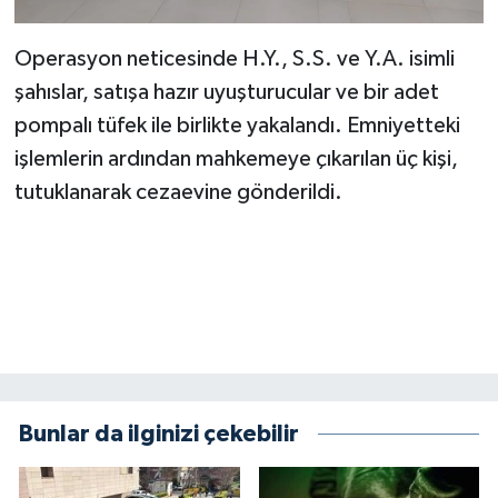
KİTAP
Operasyon neticesinde H.Y., S.S. ve Y.A. isimli
HEDEF2020
şahıslar, satışa hazır uyuşturucular ve bir adet
OTOMOBİL
pompalı tüfek ile birlikte yakalandı. Emniyetteki
işlemlerin ardından mahkemeye çıkarılan üç kişi,
MİZAH
tutuklanarak cezaevine gönderildi.
TARİH
Genel
Politika
YEREL
Bunlar da ilginizi çekebilir
BÖLGEDEN