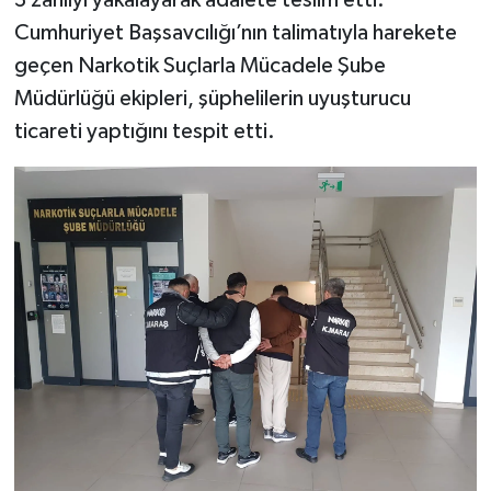
3 zanlıyı yakalayarak adalete teslim etti.
Cumhuriyet Başsavcılığı’nın talimatıyla harekete
SEÇİM 2011
geçen Narkotik Suçlarla Mücadele Şube
Müdürlüğü ekipleri, şüphelilerin uyuşturucu
ÜÇÜNCÜ SAYFA
ticareti yaptığını tespit etti.
BİLİMNET
Yemek
SİVİL TOPLUM
SEÇİM 2014
KİM KİMDİR
ÇEK GÖNDER