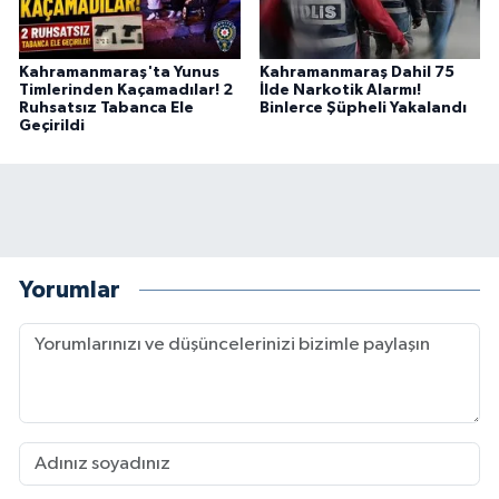
Kahramanmaraş'ta Yunus
Kahramanmaraş Dahil 75
Timlerinden Kaçamadılar! 2
İlde Narkotik Alarmı!
Ruhsatsız Tabanca Ele
Binlerce Şüpheli Yakalandı
Geçirildi
Yorumlar