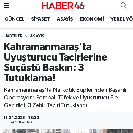
GÜNCEL
SİYASET
ASAYİŞ
EKONOMİ
YEREL Y
GÜNCEL
Nöbetçi Eczaneler
HABERLER
ASAYİŞ
SİYASET
Hava Durumu
Kahramanmaraş'ta
EKONOMİ
Kahramanmaraş Namaz Vakitleri
Uyuşturucu Tacirlerine
Suçüstü Baskın: 3
SPOR
Trafik Durumu
Tutuklama!
YAŞAM
Süper Lig Puan Durumu ve Fikstür
Kahramanmaraş'ta Narkotik Ekiplerinden Başarılı
Operasyon: Pompalı Tüfek ve Uyuşturucu Ele
TEKNOLOJİ
Tüm Manşetler
Geçirildi, 3 Zehir Taciri Tutuklandı.
SAĞLIK
Son Dakika Haberleri
11.04.2025 - 18:30
YAYINLANMA
EĞİTİM
Haber Arşivi