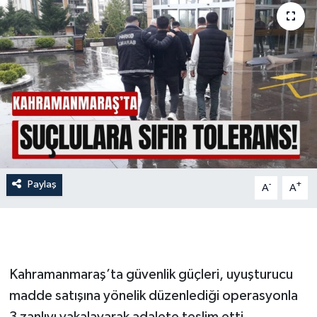
İLÇE HABERLERİ
KÜLTÜR-SANAT
KSÜ
DÜNYA
ROPORTAJ
Paylaş
-
+
A
A
MAGAZİN
KADIN-AİLE
Kahramanmaraş’ta güvenlik güçleri, uyuşturucu
YEREL YÖNETİM
madde satışına yönelik düzenlediği operasyonla
MEDYA