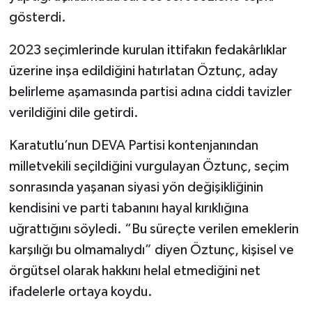
gösterdi.
SEÇİM 2011
2023 seçimlerinde kurulan ittifakın fedakârlıklar
ÜÇÜNCÜ SAYFA
üzerine inşa edildiğini hatırlatan Öztunç, aday
belirleme aşamasında partisi adına ciddi tavizler
BİLİMNET
verildiğini dile getirdi.
Yemek
Karatutlu’nun DEVA Partisi kontenjanından
milletvekili seçildiğini vurgulayan Öztunç, seçim
SİVİL TOPLUM
sonrasında yaşanan siyasi yön değişikliğinin
kendisini ve parti tabanını hayal kırıklığına
SEÇİM 2014
uğrattığını söyledi. “Bu süreçte verilen emeklerin
KİM KİMDİR
karşılığı bu olmamalıydı” diyen Öztunç, kişisel ve
örgütsel olarak hakkını helal etmediğini net
ÇEK GÖNDER
ifadelerle ortaya koydu.