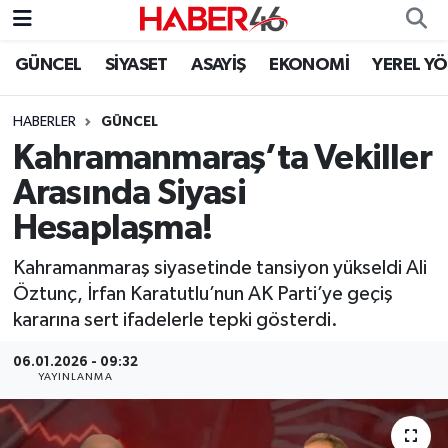
GÜNCEL
SİYASET
ASAYİŞ
EKONOMİ
YEREL Y
GÜNCEL
Nöbetçi Eczaneler
HABERLER
GÜNCEL
SİYASET
Hava Durumu
Kahramanmaraş’ta Vekiller
EKONOMİ
Kahramanmaraş Namaz Vakitleri
Arasında Siyasi
Hesaplaşma!
SPOR
Trafik Durumu
Kahramanmaraş siyasetinde tansiyon yükseldi Ali
YAŞAM
Süper Lig Puan Durumu ve Fikstür
Öztunç, İrfan Karatutlu’nun AK Parti’ye geçiş
kararına sert ifadelerle tepki gösterdi.
TEKNOLOJİ
Tüm Manşetler
06.01.2026 - 09:32
YAYINLANMA
SAĞLIK
Son Dakika Haberleri
EĞİTİM
Haber Arşivi