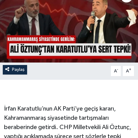
İLÇE HABERLERİ
KÜLTÜR-SANAT
KSÜ
DÜNYA
Paylaş
-
+
A
A
ROPORTAJ
MAGAZİN
KADIN-AİLE
İrfan Karatutlu’nun AK Parti’ye geçiş kararı,
Kahramanmaraş siyasetinde tartışmaları
YEREL YÖNETİM
beraberinde getirdi. CHP Milletvekili Ali Öztunç,
yaptığı açıklamada sürece sert sözlerle tepki
MEDYA