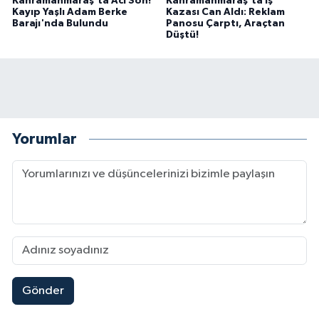
Kahramanmaraş'ta Acı Son!
Kahramanmaraş'ta İş
Kayıp Yaşlı Adam Berke
Kazası Can Aldı: Reklam
Barajı'nda Bulundu
Panosu Çarptı, Araçtan
Düştü!
Yorumlar
Gönder
Kahramanmaraş'ta Fabrika Alevlere Teslim Oldu!
11:45 |
Kahramanmaraş'ın Tarihi Mirası İçin Ankara'da Kr
22:09 |