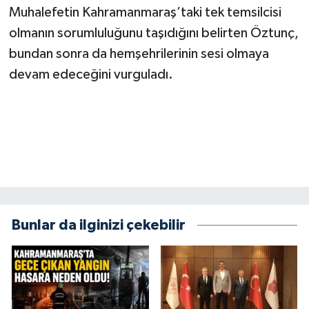
KİTAP
Muhalefetin Kahramanmaraş’taki tek temsilcisi
olmanın sorumluluğunu taşıdığını belirten Öztunç,
HEDEF2020
bundan sonra da hemşehrilerinin sesi olmaya
devam edeceğini vurguladı.
OTOMOBİL
MİZAH
TARİH
Genel
Politika
Bunlar da ilginizi çekebilir
YEREL
BÖLGEDEN