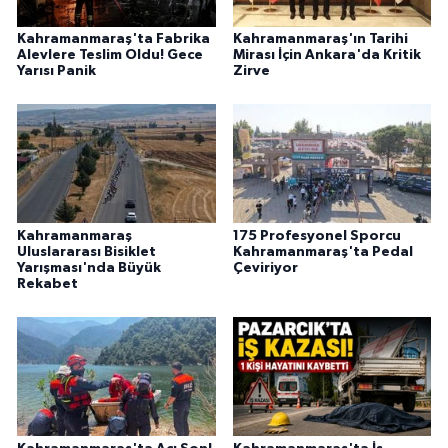
BİLİM TEKNOLOJİ
Kahramanmaraş'ta Fabrika
Kahramanmaraş'ın Tarihi
Alevlere Teslim Oldu! Gece
Mirası İçin Ankara'da Kritik
ASAYİŞ
Yarısı Panik
Zirve
SEÇİM 2015
ÇEVRE
BİLİM VE TEKNOLOJİ
Kahramanmaraş
175 Profesyonel Sporcu
Uluslararası Bisiklet
Kahramanmaraş'ta Pedal
Yarışması'nda Büyük
Çeviriyor
YARIŞMALAR
Rekabet
TANITIM
HABERDE İNSAN