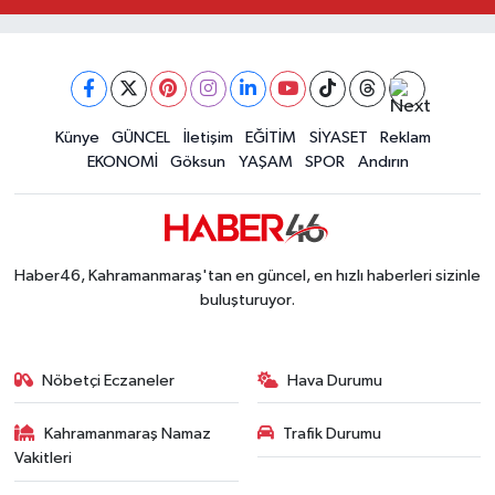
Kahramanmaraş'taki Okul Saldırısı TBMM Günde
09:04 |
Kahramanmaraş'ta Uluslararası Bisiklet Heyecan
22:09 |
Kahramanmaraş'ta Pusula Maraş Eğitim Merkezi
20:14 |
Kahramanmaraş'ta Tarım İçin Su Seferberliği Ba
20:05 |
Kahramanmaraş'ta 5 Kilometrelik Yolda Sıcak As
Künye
GÜNCEL
İletişim
EĞİTİM
SİYASET
Reklam
20:02 |
EKONOMİ
Göksun
YAŞAM
SPOR
Andırın
Haber46, Kahramanmaraş'tan en güncel, en hızlı haberleri sizinle
buluşturuyor.
Nöbetçi Eczaneler
Hava Durumu
Kahramanmaraş Namaz
Trafik Durumu
Vakitleri