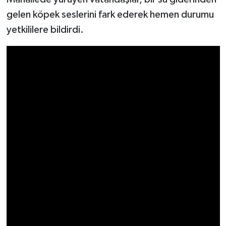
gelen köpek seslerini fark ederek hemen durumu
SEÇİM 2011
yetkililere bildirdi.
ÜÇÜNCÜ SAYFA
BİLİMNET
Yemek
SİVİL TOPLUM
SEÇİM 2014
KİM KİMDİR
ÇEK GÖNDER