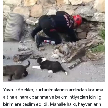
BİLİM TEKNOLOJİ
ASAYİŞ
SEÇİM 2015
ÇEVRE
BİLİM VE TEKNOLOJİ
YARIŞMALAR
TANITIM
Yavru köpekler, kurtarılmalarının ardından koruma
HABERDE İNSAN
altına alınarak barınma ve bakım ihtiyaçları için ilgili
birimlere teslim edildi. Mahalle halkı, hayvanların