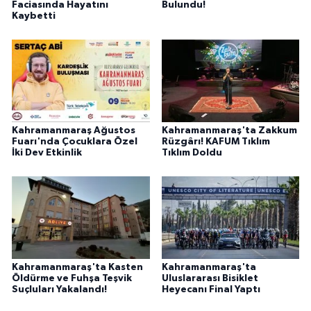
Faciasında Hayatını
Bulundu!
Kaybetti
Kahramanmaraş Ağustos
Kahramanmaraş'ta Zakkum
Fuarı'nda Çocuklara Özel
Rüzgârı! KAFUM Tıklım
İki Dev Etkinlik
Tıklım Doldu
Kahramanmaraş'ta Kasten
Kahramanmaraş'ta
Öldürme ve Fuhşa Teşvik
Uluslararası Bisiklet
Suçluları Yakalandı!
Heyecanı Final Yaptı