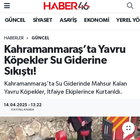
GÜNCEL
SİYASET
ASAYİŞ
EKONOMİ
YEREL Y
GÜNCEL
Nöbetçi Eczaneler
HABERLER
GÜNCEL
SİYASET
Hava Durumu
Kahramanmaraş’ta Yavru
EKONOMİ
Kahramanmaraş Namaz Vakitleri
Köpekler Su Giderine
Sıkıştı!
SPOR
Trafik Durumu
Kahramanmaraş'ta Su Giderinde Mahsur Kalan
YAŞAM
Süper Lig Puan Durumu ve Fikstür
Yavru Köpekler, İtfaiye Ekiplerince Kurtarıldı.
TEKNOLOJİ
Tüm Manşetler
14.04.2025 - 13:22
YAYINLANMA
SAĞLIK
Son Dakika Haberleri
EĞİTİM
Haber Arşivi