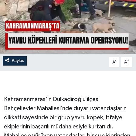
İLÇE HABERLERİ
KÜLTÜR-SANAT
KSÜ
DÜNYA
Paylaş
-
+
A
A
ROPORTAJ
MAGAZİN
Kahramanmaraş’ın Dulkadiroğlu ilçesi
KADIN-AİLE
Bahçelievler Mahallesi’nde duyarlı vatandaşların
dikkati sayesinde bir grup yavru köpek, itfaiye
YEREL YÖNETİM
ekiplerinin başarılı müdahalesiyle kurtarıldı.
MEDYA
Mahallede yürüyen vatandaşlar, bir su giderinden