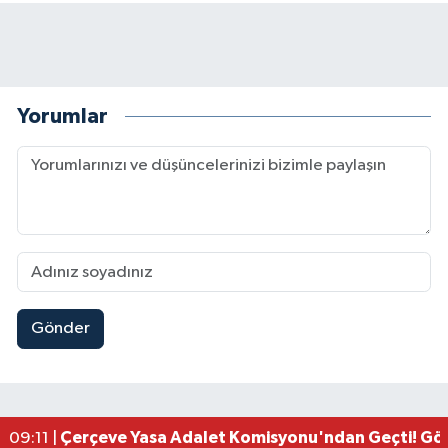
Yorumlar
Gönder
Kahramanmaraşlı İşçi Adana'daki Tünel Faciasın
17:19 |
Kahramanmaraş'ta Kayıp Çocuk Sulama Kanalın
15:00 |
Kahramanmaraş'ta Zakkum Rüzgârı! KAFUM Tıkl
12:28 |
Kahramanmaraş'ta Kasten Öldürme ve Fuhşa Teşvi
12:18 |
Çerçeve Yasa Adalet Komisyonu'ndan Geçti! Gö
09:11 |