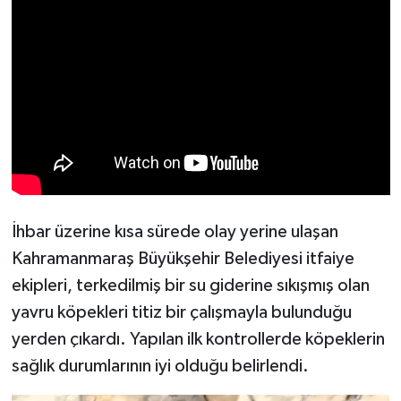
KİTAP
HEDEF2020
OTOMOBİL
MİZAH
TARİH
İhbar üzerine kısa sürede olay yerine ulaşan
Genel
Kahramanmaraş Büyükşehir Belediyesi itfaiye
Politika
ekipleri, terkedilmiş bir su giderine sıkışmış olan
yavru köpekleri titiz bir çalışmayla bulunduğu
YEREL
yerden çıkardı. Yapılan ilk kontrollerde köpeklerin
sağlık durumlarının iyi olduğu belirlendi.
BÖLGEDEN