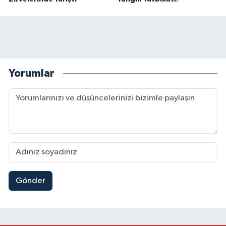
Yorumlar
Gönder
Mersin'de Tatil Kabusu! Kahramanmaraşlı Genç 
19:49 |
Kahramanmaraş'ta Eksik Belgesi Olan Tekneler
19:48 |
Onikişubat Belediyesi Gündüz Bakımevi İçin Kayıt
19:12 |
Kahramanmaraş'ta 29 Kilometrelik Grup Yolunda
19:10 |