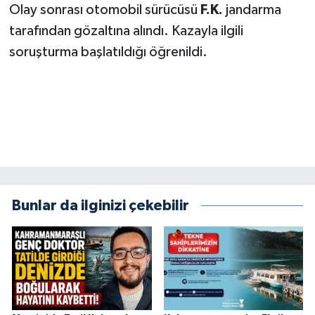
KİTAP
Olay sonrası otomobil sürücüsü
F.K.
jandarma
tarafından gözaltına alındı. Kazayla ilgili
HEDEF2020
soruşturma başlatıldığı öğrenildi.
OTOMOBİL
MİZAH
TARİH
Genel
Bunlar da ilginizi çekebilir
Politika
YEREL
BÖLGEDEN