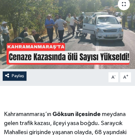
İLÇE HABERLERİ
KÜLTÜR-SANAT
KSÜ
DÜNYA
ROPORTAJ
Paylaş
-
+
A
A
MAGAZİN
KADIN-AİLE
Kahramanmaraş’ın
Göksun ilçesinde
meydana
YEREL YÖNETİM
gelen trafik kazası, ilçeyi yasa boğdu. Saraycık
Mahallesi girişinde yaşanan olayda, 68 yaşındaki
MEDYA