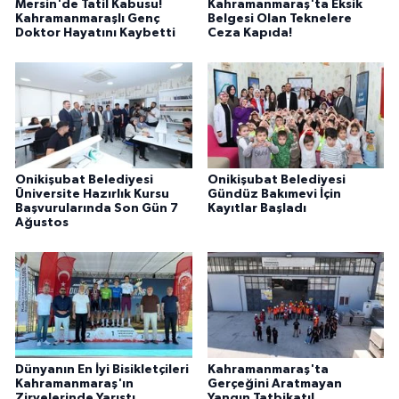
Mersin'de Tatil Kabusu!
Kahramanmaraş'ta Eksik
BİLİM TEKNOLOJİ
Kahramanmaraşlı Genç
Belgesi Olan Teknelere
Doktor Hayatını Kaybetti
Ceza Kapıda!
ASAYİŞ
SEÇİM 2015
ÇEVRE
Onikişubat Belediyesi
Onikişubat Belediyesi
Üniversite Hazırlık Kursu
Gündüz Bakımevi İçin
BİLİM VE TEKNOLOJİ
Başvurularında Son Gün 7
Kayıtlar Başladı
Ağustos
YARIŞMALAR
TANITIM
HABERDE İNSAN
Dünyanın En İyi Bisikletçileri
Kahramanmaraş'ta
Kahramanmaraş'ın
Gerçeğini Aratmayan
Zirvelerinde Yarıştı
Yangın Tatbikatı!