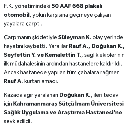
F.K. yönetimindeki
50 AAF 668 plakalı
SEÇİM 2011
otomobil
, yolun karşısına geçmeye çalışan
yayalara çarptı.
ÜÇÜNCÜ SAYFA
Çarpmanın şiddetiyle
Süleyman K.
olay yerinde
BİLİMNET
hayatını kaybetti. Yaralılar
Rauf A., Doğukan K.,
Seyfettin Y. ve Kemalettin T.
, sağlık ekiplerinin
Yemek
ilk müdahalesinin ardından hastanelere kaldırıldı.
Ancak hastanede yapılan tüm çabalara rağmen
SİVİL TOPLUM
Rauf A.
kurtarılamadı.
SEÇİM 2014
Kazada ağır yaralanan
Doğukan K.
, ileri tedavi
KİM KİMDİR
için
Kahramanmaraş Sütçü İmam Üniversitesi
Sağlık Uygulama ve Araştırma Hastanesi’ne
ÇEK GÖNDER
sevk edildi.