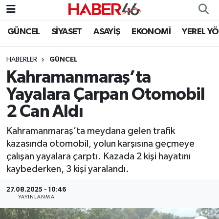
GÜNCEL
SİYASET
ASAYİŞ
EKONOMİ
YEREL Y
GÜNCEL
Nöbetçi Eczaneler
HABERLER
GÜNCEL
SİYASET
Hava Durumu
Kahramanmaraş’ta
EKONOMİ
Kahramanmaraş Namaz Vakitleri
Yayalara Çarpan Otomobil
2 Can Aldı
SPOR
Trafik Durumu
Kahramanmaraş’ta meydana gelen trafik
YAŞAM
Süper Lig Puan Durumu ve Fikstür
kazasında otomobil, yolun karşısına geçmeye
çalışan yayalara çarptı. Kazada 2 kişi hayatını
TEKNOLOJİ
Tüm Manşetler
kaybederken, 3 kişi yaralandı.
SAĞLIK
Son Dakika Haberleri
27.08.2025 - 10:46
YAYINLANMA
EĞİTİM
Haber Arşivi