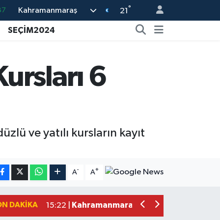
87
°
Kahramanmaraş
21
18
SEÇİM2024
32
38
ursları 6
59
14
ü ve yatılı kursların kayıt
Kahramanmaraş'ta Uluslararası Bisikl
22:09 |
Kahramanmaraş'ta Pusula Maraş Eğit
20:14 |
-
+
A
A
Kahramanmaraş'ta Tarım İçin Su Sefe
20:05 |
Kahramanmaraş'ta 5 Kilometrelik Yol
20:02 |
ON DAKIKA
Kahramanmaraş'ta Şüpheli Ölüm! Uz
15:22 |
Kahramanmaraş'ta Korku Dolu Anlar!
15:10 |