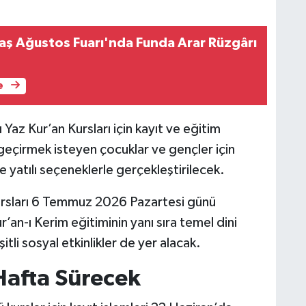
ş Ağustos Fuarı'nda Funda Arar Rüzgârı
e
Yaz Kur’an Kursları için kayıt ve eğitim
i geçirmek isteyen çocuklar ve gençler için
e yatılı seçeneklerle gerçekleştirilecek.
ursları 6 Temmuz 2026 Pazartesi günü
an-ı Kerim eğitiminin yanı sıra temel dini
şitli sosyal etkinlikler de yer alacak.
Hafta Sürecek