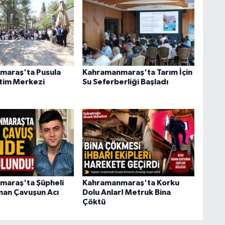
maraş'ta Pusula
Kahramanmaraş'ta Tarım İçin
tim Merkezi
Su Seferberliği Başladı
araş'ta Şüpheli
Kahramanmaraş'ta Korku
an Çavuşun Acı
Dolu Anlar! Metruk Bina
Çöktü