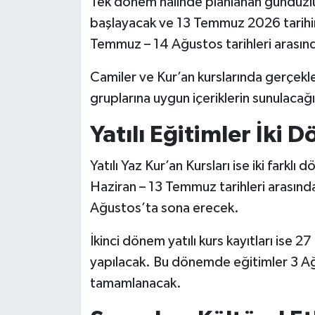
Tek dönem halinde planlanan gündüzlü k
KİTAP
başlayacak ve 13 Temmuz 2026 tarihi
HEDEF2020
Temmuz – 14 Ağustos tarihleri arasın
OTOMOBİL
Camiler ve Kur’an kurslarında gerçekle
gruplarına uygun içeriklerin sunulacağı 
MİZAH
Yatılı Eğitimler İki
TARİH
Yatılı Yaz Kur’an Kursları ise iki farklı
Genel
Haziran – 13 Temmuz tarihleri arasınd
Ağustos’ta sona erecek.
Politika
İkinci dönem yatılı kurs kayıtları ise 
YEREL
yapılacak. Bu dönemde eğitimler 3 A
tamamlanacak.
BÖLGEDEN