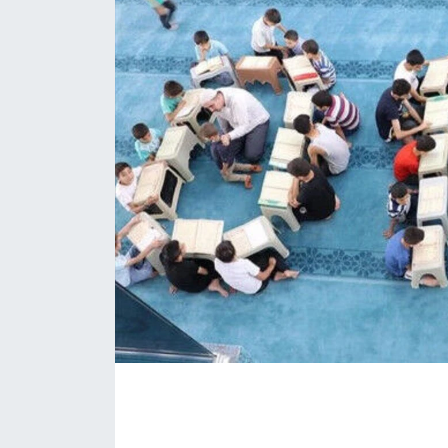
İLÇE HABERLERİ
KÜLTÜR-SANAT
KSÜ
DÜNYA
ROPORTAJ
MAGAZİN
KADIN-AİLE
YEREL YÖNETİM
MEDYA