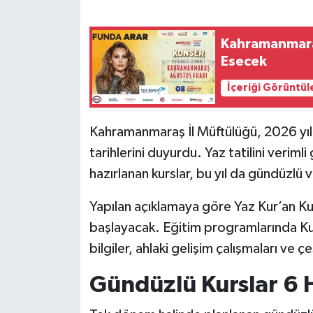
SEÇİM 2011
Kahramanmara
Esecek
ÜÇÜNCÜ SAYFA
İçeriği Görüntül
BİLİMNET
Kahramanmaraş İl Müftülüğü, 2026 yılı 
Yemek
tarihlerini duyurdu. Yaz tatilini veriml
hazırlanan kurslar, bu yıl da gündüzlü v
SİVİL TOPLUM
Yapılan açıklamaya göre Yaz Kur’an K
SEÇİM 2014
başlayacak. Eğitim programlarında Kur’
KİM KİMDİR
bilgiler, ahlaki gelişim çalışmaları ve çe
Gündüzlü Kurslar 6 
ÇEK GÖNDER