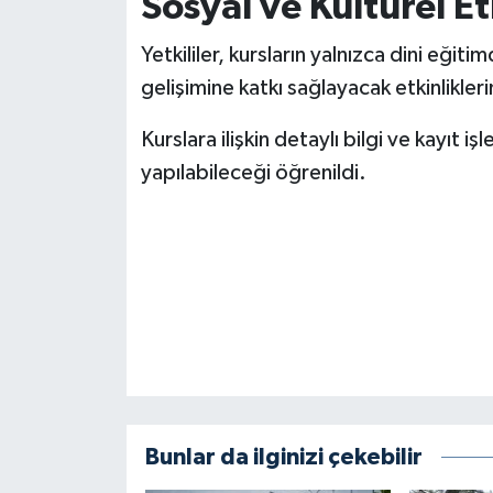
Sosyal ve Kültürel Et
BİLİM TEKNOLOJİ
Yetkililer, kursların yalnızca dini eğit
ASAYİŞ
gelişimine katkı sağlayacak etkinlikler
SEÇİM 2015
Kurslara ilişkin detaylı bilgi ve kayıt iş
yapılabileceği öğrenildi.
ÇEVRE
BİLİM VE TEKNOLOJİ
YARIŞMALAR
TANITIM
HABERDE İNSAN
Bunlar da ilginizi çekebilir