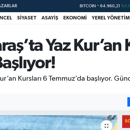
BITCOIN
64.960,21
%0.
AZARLAR
DOLAR
47,7436
%0.
NCEL
SİYASET
ASAYİŞ
EKONOMİ
YEREL YÖNETİM
EURO
55,2510
%0.
STERLİN
64,4811
%0.
ş’ta Yaz Kur’an K
GRAM ALTIN
6648.99
%2.
BİST100
13.779
%-
şlıyor!
an Kursları 6 Temmuz’da başlıyor. Gündüzl
S