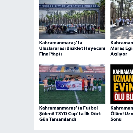
Kahramanmaraş'ta
Kahraman
Uluslararası Bisiklet Heyecanı
Maraş Eği
Final Yaptı
Açılıyor
Kahramanmaraş'ta Futbol
Kahramanm
Şöleni! TSYD Cup'ta İlk Dört
Ölüm! Uzm
Gün Tamamlandı
Sonu