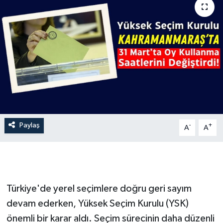
İLÇE HABERLERİ
KÜLTÜR-SANAT
KSÜ
DÜNYA
ROPORTAJ
Paylaş
-
+
A
A
MAGAZİN
KADIN-AİLE
Türkiye'de yerel seçimlere doğru geri sayım
YEREL YÖNETİM
devam ederken, Yüksek Seçim Kurulu (YSK)
önemli bir karar aldı. Seçim sürecinin daha düzenli
MEDYA