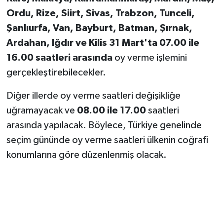
KİTAP
Ordu, Rize, Siirt, Sivas, Trabzon, Tunceli,
Şanlıurfa, Van, Bayburt, Batman, Şırnak,
HEDEF2020
Ardahan, Iğdır ve Kilis
31 Mart'ta 07.00 ile
OTOMOBİL
16.00 saatleri arasında
oy verme işlemini
gerçekleştirebilecekler.
MİZAH
Diğer illerde oy verme saatleri değişikliğe
TARİH
uğramayacak ve
08.00 ile 17.00
saatleri
arasında yapılacak. Böylece, Türkiye genelinde
Genel
seçim gününde oy verme saatleri ülkenin coğrafi
Politika
konumlarına göre düzenlenmiş olacak.
YEREL
BÖLGEDEN