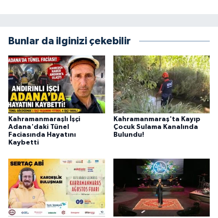
BİLİM TEKNOLOJİ
ASAYİŞ
Bunlar da ilginizi çekebilir
SEÇİM 2015
ÇEVRE
BİLİM VE TEKNOLOJİ
Kahramanmaraşlı İşçi
Kahramanmaraş'ta Kayıp
Adana'daki Tünel
Çocuk Sulama Kanalında
YARIŞMALAR
Faciasında Hayatını
Bulundu!
Kaybetti
TANITIM
HABERDE İNSAN