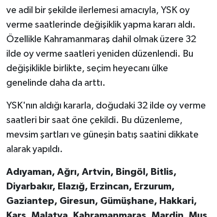
ve adil bir şekilde ilerlemesi amacıyla, YSK oy
SEÇİM 2011
verme saatlerinde değişiklik yapma kararı aldı.
Özellikle Kahramanmaraş dahil olmak üzere 32
ÜÇÜNCÜ SAYFA
ilde oy verme saatleri yeniden düzenlendi. Bu
değişiklikle birlikte, seçim heyecanı ülke
BİLİMNET
genelinde daha da arttı.
Yemek
YSK'nın aldığı kararla, doğudaki 32 ilde oy verme
saatleri bir saat öne çekildi. Bu düzenleme,
SİVİL TOPLUM
mevsim şartları ve güneşin batış saatini dikkate
SEÇİM 2014
alarak yapıldı.
KİM KİMDİR
Adıyaman, Ağrı, Artvin, Bingöl, Bitlis,
Diyarbakır, Elazığ, Erzincan, Erzurum,
ÇEK GÖNDER
Gaziantep, Giresun, Gümüşhane, Hakkari,
Kars, Malatya, Kahramanmaraş, Mardin, Muş,