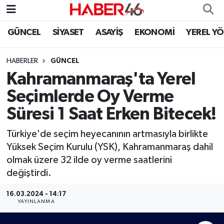
GÜNCEL
SİYASET
ASAYİŞ
EKONOMİ
YEREL Y
GÜNCEL
Nöbetçi Eczaneler
HABERLER
GÜNCEL
SİYASET
Hava Durumu
Kahramanmaraş'ta Yerel
EKONOMİ
Kahramanmaraş Namaz Vakitleri
Seçimlerde Oy Verme
Süresi 1 Saat Erken Bitecek!
SPOR
Trafik Durumu
Türkiye'de seçim heyecanının artmasıyla birlikte
YAŞAM
Süper Lig Puan Durumu ve Fikstür
Yüksek Seçim Kurulu (YSK), Kahramanmaraş dahil
olmak üzere 32 ilde oy verme saatlerini
TEKNOLOJİ
Tüm Manşetler
değiştirdi.
SAĞLIK
Son Dakika Haberleri
16.03.2024 - 14:17
YAYINLANMA
EĞİTİM
Haber Arşivi