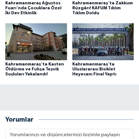
Kahramanmaraş Ağustos
Kahramanmaraş'ta Zakkum
Fuarı'nda Çocuklara Özel
Rüzgârı! KAFUM Tıklım
İki Dev Etkinlik
Tıklım Doldu
Kahramanmaraş'ta Kasten
Kahramanmaraş'ta
Öldürme ve Fuhşa Teşvik
Uluslararası Bisiklet
Suçluları Yakalandı!
Heyecanı Final Yaptı
Yorumlar