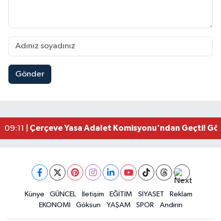
Gönder
Kahramanmaraşlı İşçi Adana'daki Tünel Faciasın
17:19 |
Kahramanmaraş'ta Kayıp Çocuk Sulama Kanalın
15:00 |
Kahramanmaraş'ta Zakkum Rüzgârı! KAFUM Tıkl
12:28 |
Kahramanmaraş'ta Kasten Öldürme ve Fuhşa Teşvi
12:18 |
Çerçeve Yasa Adalet Komisyonu'ndan Geçti! Gö
09:11 |
Kahramanmaraş'taki Okul Saldırısı TBMM Günde
09:04 |
Kahramanmaraş'ta Uluslararası Bisiklet Heyecan
22:09 |
Kahramanmaraş'ta Pusula Maraş Eğitim Merkezi
20:14 |
Kahramanmaraş'ta Tarım İçin Su Seferberliği Ba
20:05 |
Kahramanmaraş'ta 5 Kilometrelik Yolda Sıcak As
Künye
GÜNCEL
İletişim
EĞİTİM
SİYASET
Reklam
20:02 |
EKONOMİ
Göksun
YAŞAM
SPOR
Andırın