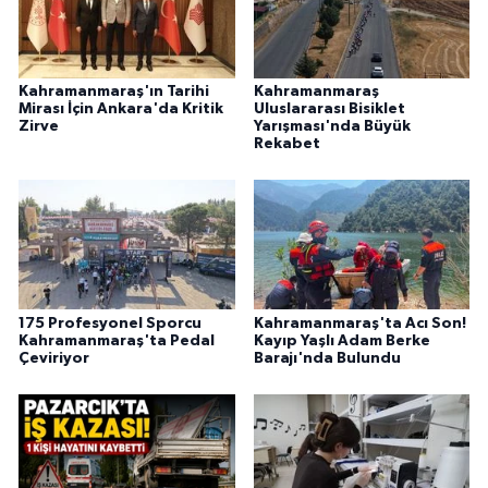
BİLİM TEKNOLOJİ
ASAYİŞ
Kahramanmaraş'ın Tarihi
Kahramanmaraş
Mirası İçin Ankara'da Kritik
Uluslararası Bisiklet
Zirve
Yarışması'nda Büyük
SEÇİM 2015
Rekabet
ÇEVRE
BİLİM VE TEKNOLOJİ
YARIŞMALAR
175 Profesyonel Sporcu
Kahramanmaraş'ta Acı Son!
Kahramanmaraş'ta Pedal
Kayıp Yaşlı Adam Berke
TANITIM
Çeviriyor
Barajı'nda Bulundu
HABERDE İNSAN