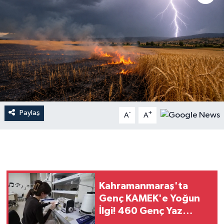
İLÇE HABERLERİ
KÜLTÜR-SANAT
KSÜ
DÜNYA
Paylaş
-
+
A
A
ROPORTAJ
MAGAZİN
KADIN-AİLE
Kahramanmaraş'ta
YEREL YÖNETİM
Genç KAMEK'e Yoğun
İlgi! 460 Genç Yaz
MEDYA
Tatilini Üreterek