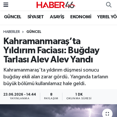
GÜNCEL
SİYASET
ASAYİŞ
EKONOMİ
YEREL Y
GÜNCEL
Nöbetçi Eczaneler
HABERLER
GÜNCEL
SİYASET
Hava Durumu
Kahramanmaraş’ta
EKONOMİ
Kahramanmaraş Namaz Vakitleri
Yıldırım Faciası: Buğday
Tarlası Alev Alev Yandı
SPOR
Trafik Durumu
Kahramanmaraş’ta yıldırım düşmesi sonucu
YAŞAM
Süper Lig Puan Durumu ve Fikstür
buğday ekili alan zarar gördü. Yangında tarlanın
büyük bölümü kullanılamaz hale geldi.
TEKNOLOJİ
Tüm Manşetler
23.06.2026 - 14:44
8
1 DK
YAYINLANMA
PAYLAŞIM
OKUNMA SÜRESI
SAĞLIK
Son Dakika Haberleri
EĞİTİM
Haber Arşivi