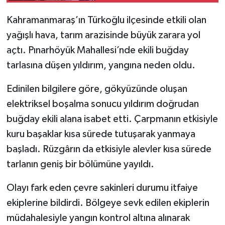
Geçiriyor
Kahramanmaraş’ın Türkoğlu ilçesinde etkili olan
SEÇİM 2011
yağışlı hava, tarım arazisinde büyük zarara yol
ÜÇÜNCÜ SAYFA
açtı. Pınarhöyük Mahallesi’nde ekili buğday
tarlasına düşen yıldırım, yangına neden oldu.
BİLİMNET
Edinilen bilgilere göre, gökyüzünde oluşan
Yemek
elektriksel boşalma sonucu yıldırım doğrudan
buğday ekili alana isabet etti. Çarpmanın etkisiyle
SİVİL TOPLUM
kuru başaklar kısa sürede tutuşarak yanmaya
başladı. Rüzgârın da etkisiyle alevler kısa sürede
SEÇİM 2014
tarlanın geniş bir bölümüne yayıldı.
KİM KİMDİR
Olayı fark eden çevre sakinleri durumu itfaiye
ekiplerine bildirdi. Bölgeye sevk edilen ekiplerin
ÇEK GÖNDER
müdahalesiyle yangın kontrol altına alınarak