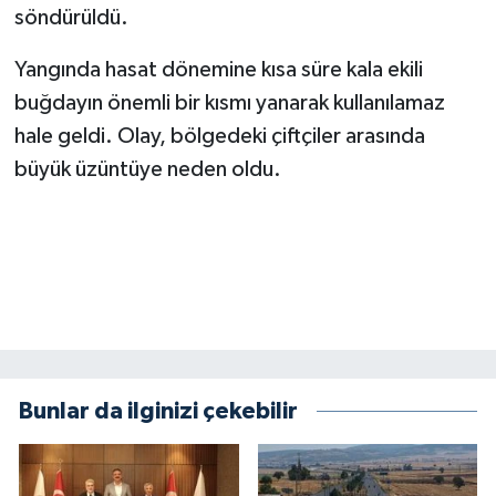
KİTAP
söndürüldü.
HEDEF2020
Yangında hasat dönemine kısa süre kala ekili
buğdayın önemli bir kısmı yanarak kullanılamaz
OTOMOBİL
hale geldi. Olay, bölgedeki çiftçiler arasında
büyük üzüntüye neden oldu.
MİZAH
TARİH
Genel
Politika
YEREL
Bunlar da ilginizi çekebilir
BÖLGEDEN