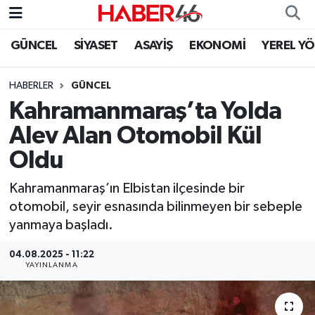
GÜNCEL
SİYASET
ASAYİŞ
EKONOMİ
YEREL Y
GÜNCEL
Nöbetçi Eczaneler
HABERLER
GÜNCEL
SİYASET
Hava Durumu
Kahramanmaraş’ta Yolda
EKONOMİ
Kahramanmaraş Namaz Vakitleri
Alev Alan Otomobil Kül
Oldu
SPOR
Trafik Durumu
Kahramanmaraş’ın Elbistan ilçesinde bir
YAŞAM
Süper Lig Puan Durumu ve Fikstür
otomobil, seyir esnasında bilinmeyen bir sebeple
yanmaya başladı.
TEKNOLOJİ
Tüm Manşetler
04.08.2025 - 11:22
YAYINLANMA
SAĞLIK
Son Dakika Haberleri
EĞİTİM
Haber Arşivi