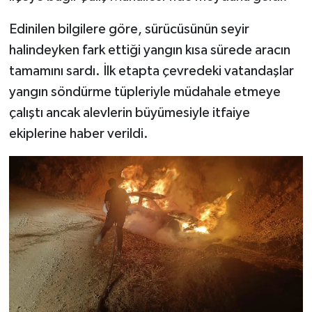
Edinilen bilgilere göre, sürücüsünün seyir
SEÇİM 2011
halindeyken fark ettiği yangın kısa sürede aracın
ÜÇÜNCÜ SAYFA
tamamını sardı. İlk etapta çevredeki vatandaşlar
yangın söndürme tüpleriyle müdahale etmeye
BİLİMNET
çalıştı ancak alevlerin büyümesiyle itfaiye
ekiplerine haber verildi.
Yemek
SİVİL TOPLUM
SEÇİM 2014
KİM KİMDİR
ÇEK GÖNDER