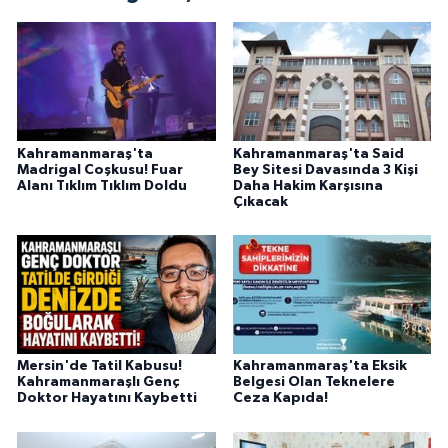
BİLİM TEKNOLOJİ
ASAYİŞ
SEÇİM 2015
Kahramanmaraş'ta
Kahramanmaraş'ta Said
ÇEVRE
Madrigal Coşkusu! Fuar
Bey Sitesi Davasında 3 Kişi
Alanı Tıklım Tıklım Doldu
Daha Hakim Karşısına
Çıkacak
BİLİM VE TEKNOLOJİ
YARIŞMALAR
TANITIM
Mersin'de Tatil Kabusu!
Kahramanmaraş'ta Eksik
HABERDE İNSAN
Kahramanmaraşlı Genç
Belgesi Olan Teknelere
Doktor Hayatını Kaybetti
Ceza Kapıda!