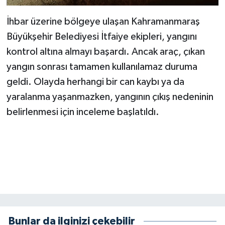
KİTAP
İhbar üzerine bölgeye ulaşan Kahramanmaraş
HEDEF2020
Büyükşehir Belediyesi İtfaiye ekipleri, yangını
kontrol altına almayı başardı. Ancak araç, çıkan
OTOMOBİL
yangın sonrası tamamen kullanılamaz duruma
MİZAH
geldi. Olayda herhangi bir can kaybı ya da
yaralanma yaşanmazken, yangının çıkış nedeninin
TARİH
belirlenmesi için inceleme başlatıldı.
Genel
Politika
YEREL
BÖLGEDEN
Bunlar da ilginizi çekebilir