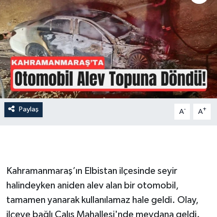
İLÇE HABERLERİ
KÜLTÜR-SANAT
KSÜ
DÜNYA
Paylaş
-
+
A
A
ROPORTAJ
MAGAZİN
KADIN-AİLE
Kahramanmaraş’ın Elbistan ilçesinde seyir
halindeyken aniden alev alan bir otomobil,
YEREL YÖNETİM
tamamen yanarak kullanılamaz hale geldi. Olay,
ilçeye bağlı Çalış Mahallesi'nde meydana geldi.
MEDYA