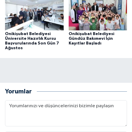
Onikişubat Belediyesi
Onikişubat Belediyesi
Üniversite Hazırlık Kursu
Gündüz Bakımevi İçin
Başvurularında Son Gün 7
Kayıtlar Başladı
Ağustos
Yorumlar