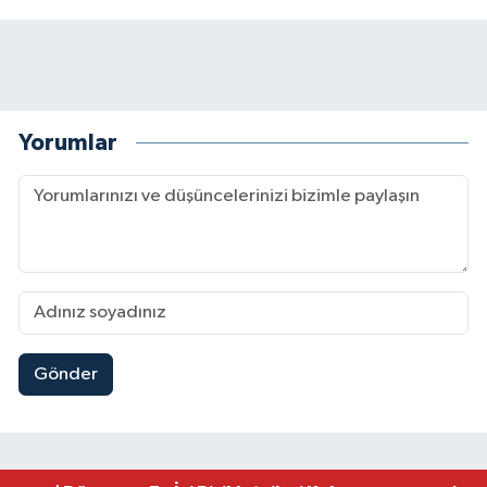
Yorumlar
Gönder
Mersin'de Tatil Kabusu! Kahramanmaraşlı Genç 
19:49 |
Kahramanmaraş'ta Eksik Belgesi Olan Tekneler
19:48 |
Onikişubat Belediyesi Gündüz Bakımevi İçin Kayıt
19:12 |
Kahramanmaraş'ta 29 Kilometrelik Grup Yolunda
19:10 |