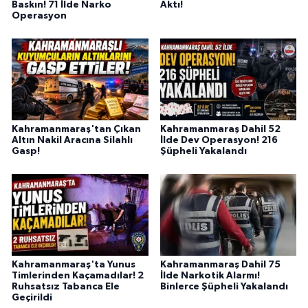
Baskın! 71 İlde Narko
Aktı!
BİLİM TEKNOLOJİ
Operasyon
ASAYİŞ
SEÇİM 2015
ÇEVRE
Kahramanmaraş'tan Çıkan
Kahramanmaraş Dahil 52
Altın Nakil Aracına Silahlı
İlde Dev Operasyon! 216
Gasp!
Şüpheli Yakalandı
BİLİM VE TEKNOLOJİ
YARIŞMALAR
TANITIM
HABERDE İNSAN
Kahramanmaraş'ta Yunus
Kahramanmaraş Dahil 75
Timlerinden Kaçamadılar! 2
İlde Narkotik Alarmı!
Ruhsatsız Tabanca Ele
Binlerce Şüpheli Yakalandı
Geçirildi