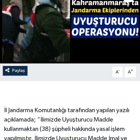
İLÇE HABERLERİ
KÜLTÜR-SANAT
KSÜ
DÜNYA
Paylaş
-
+
A
A
ROPORTAJ
MAGAZİN
KADIN-AİLE
İl Jandarma Komutanlığı tarafından yapılan yazılı
açıklamada; “İlimizde Uyuşturucu Madde
YEREL YÖNETİM
kullanmaktan (38) şüpheli hakkında yasal işlem
yapılmıştır. İlimizde Uyuşturucu Madde İmal ve
MEDYA