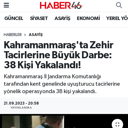
GÜNCEL
SİYASET
ASAYİŞ
EKONOMİ
YEREL Y
GÜNCEL
Nöbetçi Eczaneler
HABERLER
ASAYİŞ
SİYASET
Hava Durumu
Kahramanmaraş'ta Zehir
EKONOMİ
Kahramanmaraş Namaz Vakitleri
Tacirlerine Büyük Darbe:
38 Kişi Yakalandı!
SPOR
Trafik Durumu
Kahramanmaraş İl Jandarma Komutanlığı
YAŞAM
Süper Lig Puan Durumu ve Fikstür
tarafından kent genelinde uyuşturucu tacirlerine
yönelik operasyonda 38 kişi yakalandı.
TEKNOLOJİ
Tüm Manşetler
21.09.2023 - 20:58
YAYINLANMA
SAĞLIK
Son Dakika Haberleri
EĞİTİM
Haber Arşivi