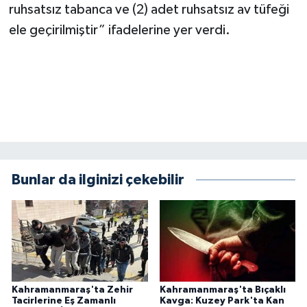
KİTAP
ruhsatsız tabanca ve (2) adet ruhsatsız av tüfeği
ele geçirilmiştir” ifadelerine yer verdi.
HEDEF2020
OTOMOBİL
MİZAH
TARİH
Bunlar da ilginizi çekebilir
Genel
Politika
YEREL
BÖLGEDEN
Kahramanmaraş'ta Zehir
Kahramanmaraş'ta Bıçaklı
Tacirlerine Eş Zamanlı
Kavga: Kuzey Park'ta Kan