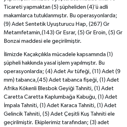
Ticareti yapmaktan (5) şüpheliden (4)’ü adli
SEÇİM 2011
makamlarca tutuklanmıştır. Bu operasyonlarda;
(9) Adet Sentetik Uyuşturucu Hap, (267) Gr
ÜÇÜNCÜ SAYFA
Metamfetamin,(143) Gr Esrar, (5) Gr Eroin, (5) Gr
Bonzai maddesi ele geçirilmiştir.
BİLİMNET
İlimizde Kaçakçılıkla mücadele kapsamında (1)
Yemek
şüpheli hakkında yasal işlem yapılmıştır. Bu
SİVİL TOPLUM
operasyonlarda; (4) Adet Av tüfeği, (11) Adet (9
mm) tabanca,(45) Adet tabanca fişeği, (1) Adet
SEÇİM 2014
Afrika Kökenli Blesbok Geyiği Tahniti, (1) Adet
Caretta Caretta Kaplumbağa Kabuğu, (1) Adet
KİM KİMDİR
İmpala Tahniti, (1) Adet Karaca Tahniti, (1) Adet
Gelincik Tahniti, (5) Adet Çeşitli Kuş Tahniti ele
ÇEK GÖNDER
geçirilmiştir. Ekiplerimiz tarafından; (3) adet