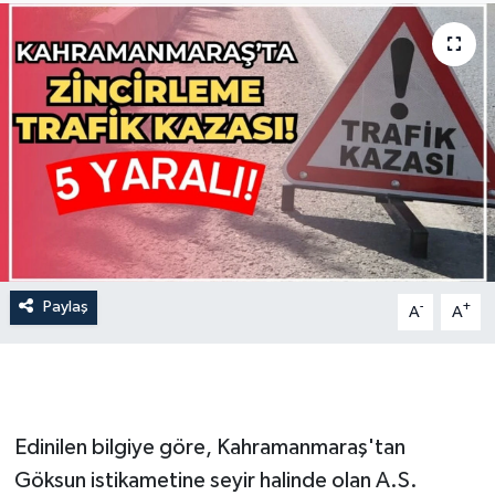
İLÇE HABERLERİ
KÜLTÜR-SANAT
KSÜ
DÜNYA
ROPORTAJ
Paylaş
-
+
A
A
MAGAZİN
KADIN-AİLE
YEREL YÖNETİM
Edinilen bilgiye göre, Kahramanmaraş'tan
Göksun istikametine seyir halinde olan A.S.
MEDYA