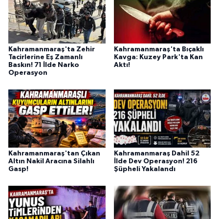
BİLİM TEKNOLOJİ
ASAYİŞ
Kahramanmaraş'ta Zehir
Kahramanmaraş'ta Bıçaklı
Tacirlerine Eş Zamanlı
Kavga: Kuzey Park'ta Kan
SEÇİM 2015
Baskın! 71 İlde Narko
Aktı!
Operasyon
ÇEVRE
BİLİM VE TEKNOLOJİ
YARIŞMALAR
Kahramanmaraş'tan Çıkan
Kahramanmaraş Dahil 52
TANITIM
Altın Nakil Aracına Silahlı
İlde Dev Operasyon! 216
Gasp!
Şüpheli Yakalandı
HABERDE İNSAN