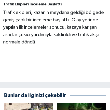
KİTAP
Trafik Ekipleri İnceleme Başlattı
Trafik ekipleri, kazanın meydana geldiği bölgede
HEDEF2020
geniş çaplı bir inceleme başlattı. Olay yerinde
OTOMOBİL
yapılan ilk incelemeler sonucu, kazaya karışan
araçlar çekici yardımıyla kaldırıldı ve trafik akışı
MİZAH
normale döndü.
TARİH
Genel
Politika
YEREL
Bunlar da ilginizi çekebilir
BÖLGEDEN