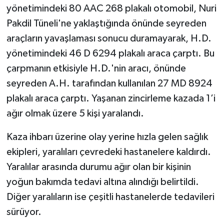
yönetimindeki 80 AAC 268 plakalı otomobil, Nuri
Pakdil Tüneli'ne yaklaştığında önünde seyreden
SEÇİM 2011
araçların yavaşlaması sonucu duramayarak, H.D.
ÜÇÜNCÜ SAYFA
yönetimindeki 46 D 6294 plakalı araca çarptı. Bu
çarpmanın etkisiyle H.D.'nin aracı, önünde
BİLİMNET
seyreden A.H. tarafından kullanılan 27 MD 8924
plakalı araca çarptı. Yaşanan zincirleme kazada 1’i
Yemek
ağır olmak üzere 5 kişi yaralandı.
SİVİL TOPLUM
Kaza ihbarı üzerine olay yerine hızla gelen sağlık
SEÇİM 2014
ekipleri, yaralıları çevredeki hastanelere kaldırdı.
Yaralılar arasında durumu ağır olan bir kişinin
KİM KİMDİR
yoğun bakımda tedavi altına alındığı belirtildi.
Diğer yaralıların ise çeşitli hastanelerde tedavileri
ÇEK GÖNDER
sürüyor.