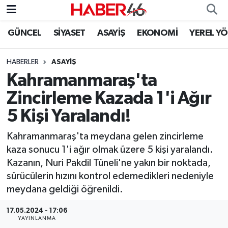
GÜNCEL
SİYASET
ASAYİŞ
EKONOMİ
YEREL Y
GÜNCEL
Nöbetçi Eczaneler
HABERLER
ASAYİŞ
SİYASET
Hava Durumu
Kahramanmaraş'ta
EKONOMİ
Kahramanmaraş Namaz Vakitleri
Zincirleme Kazada 1'i Ağır
5 Kişi Yaralandı!
SPOR
Trafik Durumu
Kahramanmaraş'ta meydana gelen zincirleme
YAŞAM
Süper Lig Puan Durumu ve Fikstür
kaza sonucu 1'i ağır olmak üzere 5 kişi yaralandı.
Kazanın, Nuri Pakdil Tüneli'ne yakın bir noktada,
TEKNOLOJİ
Tüm Manşetler
sürücülerin hızını kontrol edemedikleri nedeniyle
meydana geldiği öğrenildi.
SAĞLIK
Son Dakika Haberleri
17.05.2024 - 17:06
EĞİTİM
Haber Arşivi
YAYINLANMA