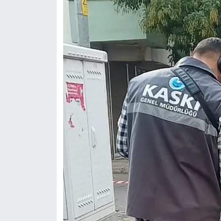
KİTAP
HEDEF2020
OTOMOBİL
MİZAH
TARİH
Genel
Politika
YEREL
BÖLGEDEN