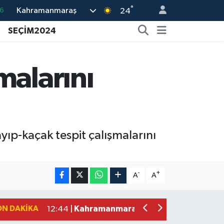
°
Kahramanmaraş
5
24
8
SEÇİM2024
2
4
malarını
0
6
p-kaçak tespit çalışmalarını
Kahramanmaraş'ın Tarihi Mirası İçin A
22:09 |
Kahramanmaraş'ta Gazneliler Caddesi
21:56 |
-
+
A
A
Kahramanmaraş'ta Acı Son! Kayıp Yaş
21:05 |
Kahramanmaraş'ta İş Kazası Can Aldı
16:36 |
ON DAKIKA
Kahramanmaraş'ta Alternatif Rock Ge
12:44 |
Narkotikten Peş Peşe Operasyon! Ka
12:28 |