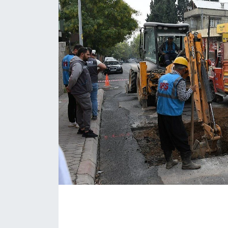
İLÇE HABERLERİ
KÜLTÜR-SANAT
KSÜ
DÜNYA
ROPORTAJ
MAGAZİN
KADIN-AİLE
YEREL YÖNETİM
MEDYA