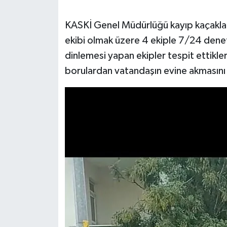
SEÇİM 2011
KASKİ Genel Müdürlüğü kayıp kaçaklar
ekibi olmak üzere 4 ekiple 7/24 dene
ÜÇÜNCÜ SAYFA
dinlemesi yapan ekipler tespit ettikler
borulardan vatandaşın evine akmasını 
BİLİMNET
Yemek
SİVİL TOPLUM
SEÇİM 2014
KİM KİMDİR
ÇEK GÖNDER