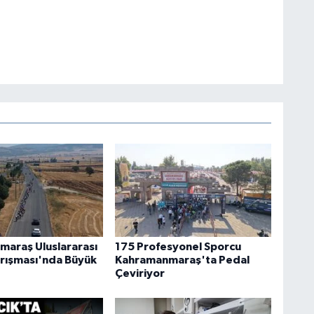
araş Uluslararası
175 Profesyonel Sporcu
Yarışması'nda Büyük
Kahramanmaraş'ta Pedal
Çeviriyor