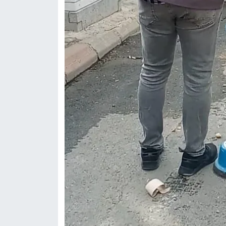
BİLİM TEKNOLOJİ
ASAYİŞ
SEÇİM 2015
ÇEVRE
BİLİM VE TEKNOLOJİ
YARIŞMALAR
TANITIM
HABERDE İNSAN