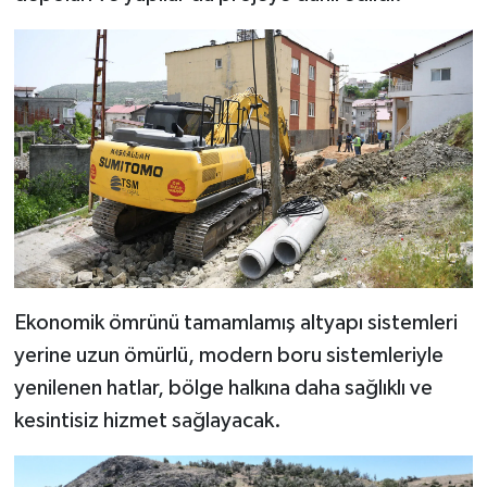
KİTAP
HEDEF2020
OTOMOBİL
MİZAH
TARİH
Genel
Ekonomik ömrünü tamamlamış altyapı sistemleri
Politika
yerine uzun ömürlü, modern boru sistemleriyle
yenilenen hatlar, bölge halkına daha sağlıklı ve
YEREL
kesintisiz hizmet sağlayacak.
BÖLGEDEN