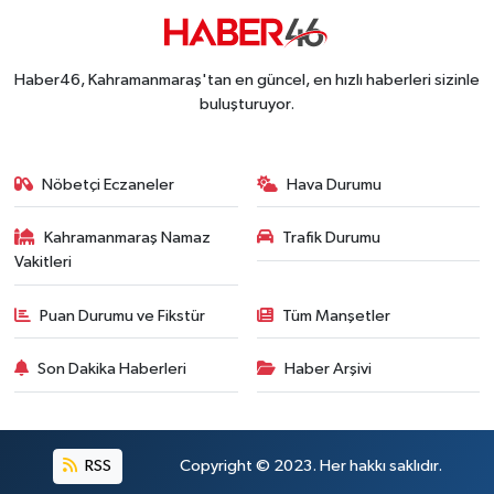
Dünyanın En İyi Bisikletçileri Kahramanmaraş'ın Z
18:51 |
Kahramanmaraş'ta Zehir Tacirlerine Eş Zamanlı 
15:15 |
Kahramanmaraş'ta Gerçeğini Aratmayan Yangın 
14:54 |
Haber46, Kahramanmaraş'tan en güncel, en hızlı haberleri sizinle
Kahramanmaraş'ta Pazarcık'a 38 Bin Ton Asfalt
14:32 |
buluşturuyor.
Kahramanmaraş'ta Müzik Dolu Akşam! KAFUM'da
14:26 |
Konserler Satışları Patlattı! Kahramanmaraş Ağ
14:18 |
Kahramanmaraş'ta 45 Milyon TL'lik Yatırım Tam
13:55 |
Nöbetçi Eczaneler
Hava Durumu
KAFUM'da Rock Gecesi! Zakkum Kahramanmaraş
13:53 |
Kahramanmaraş Namaz
Trafik Durumu
Kahramanmaraş-Göksun Yolunu Kullananlar Dik
13:27 |
Vakitleri
Puan Durumu ve Fikstür
Tüm Manşetler
Son Dakika Haberleri
Haber Arşivi
RSS
Copyright © 2023. Her hakkı saklıdır.