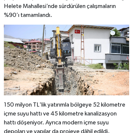
Helete Mahallesi’nde sürdürülen çalışmaların
SEÇİM 2011
%90’ı tamamlandı.
ÜÇÜNCÜ SAYFA
BİLİMNET
Yemek
SİVİL TOPLUM
SEÇİM 2014
150 milyon TL'lik yatırımla bölgeye 52 kilometre
KİM KİMDİR
içme suyu hattı ve 45 kilometre kanalizasyon
ÇEK GÖNDER
hattı döşeniyor. Ayrıca modern içme suyu
depoları ve yapılar da projeye dâhil edildi.