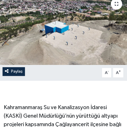
İLÇE HABERLERİ
KÜLTÜR-SANAT
KSÜ
DÜNYA
ROPORTAJ
Paylaş
-
+
A
A
MAGAZİN
KADIN-AİLE
Kahramanmaraş Su ve Kanalizasyon İdaresi
YEREL YÖNETİM
(KASKİ) Genel Müdürlüğü’nün yürüttüğü altyapı
projeleri kapsamında Çağlayancerit ilçesine bağlı
MEDYA