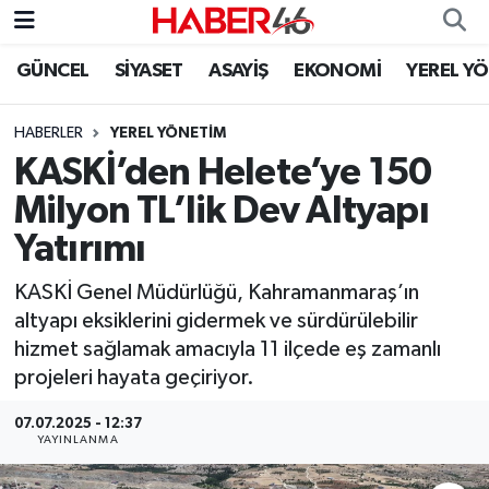
GÜNCEL
SİYASET
ASAYİŞ
EKONOMİ
YEREL Y
GÜNCEL
Nöbetçi Eczaneler
HABERLER
YEREL YÖNETİM
SİYASET
Hava Durumu
KASKİ’den Helete’ye 150
EKONOMİ
Kahramanmaraş Namaz Vakitleri
Milyon TL’lik Dev Altyapı
Yatırımı
SPOR
Trafik Durumu
KASKİ Genel Müdürlüğü, Kahramanmaraş’ın
YAŞAM
Süper Lig Puan Durumu ve Fikstür
altyapı eksiklerini gidermek ve sürdürülebilir
hizmet sağlamak amacıyla 11 ilçede eş zamanlı
TEKNOLOJİ
Tüm Manşetler
projeleri hayata geçiriyor.
SAĞLIK
Son Dakika Haberleri
07.07.2025 - 12:37
YAYINLANMA
EĞİTİM
Haber Arşivi