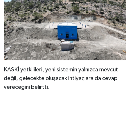
BİLİM TEKNOLOJİ
ASAYİŞ
SEÇİM 2015
ÇEVRE
BİLİM VE TEKNOLOJİ
KASKİ yetkilileri, yeni sistemin yalnızca mevcut
değil, gelecekte oluşacak ihtiyaçlara da cevap
YARIŞMALAR
vereceğini belirtti.
TANITIM
HABERDE İNSAN