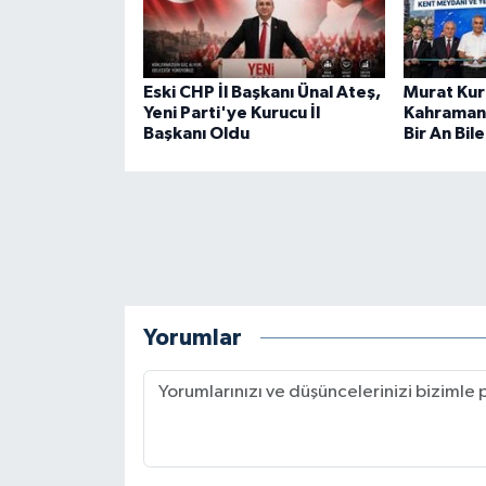
BİLİM TEKNOLOJİ
ASAYİŞ
Eski CHP İl Başkanı Ünal Ateş,
Murat Ku
Yeni Parti'ye Kurucu İl
Kahramanm
SEÇİM 2015
Başkanı Oldu
Bir An Bi
ÇEVRE
BİLİM VE TEKNOLOJİ
YARIŞMALAR
Yorumlar
TANITIM
HABERDE İNSAN