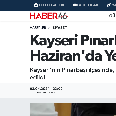
FOTO GALERI
VIDEOLAR
Y
GÜ
GÜNCEL
Nöbetçi Eczaneler
HABERLER
SİYASET
SİYASET
Hava Durumu
Kayseri Pınar
EKONOMİ
Kahramanmaraş Namaz Vakitleri
Haziran'da Y
SPOR
Trafik Durumu
Kayseri'nin Pınarbaşı ilçesinde
YAŞAM
Süper Lig Puan Durumu ve Fikstür
edildi.
TEKNOLOJİ
Tüm Manşetler
03.04.2024 - 23:00
YAYINLANMA
SAĞLIK
Son Dakika Haberleri
EĞİTİM
Haber Arşivi