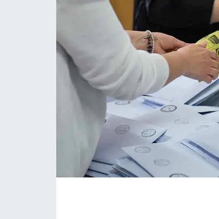
İLÇE HABERLERİ
KÜLTÜR-SANAT
KSÜ
DÜNYA
ROPORTAJ
MAGAZİN
KADIN-AİLE
YEREL YÖNETİM
MEDYA