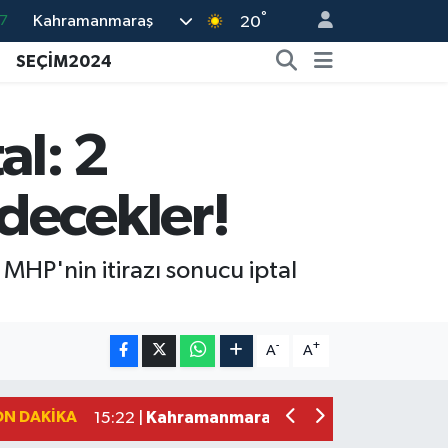
°
Kahramanmaraş
7
20
8
SEÇİM2024
2
8
al: 2
3
decekler!
4
 MHP'nin itirazı sonucu iptal
Kahramanmaraş'ta Uluslararası Bisikl
22:09 |
Kahramanmaraş'ta Pusula Maraş Eğit
20:14 |
-
+
A
A
Kahramanmaraş'ta Tarım İçin Su Sefe
20:05 |
Kahramanmaraş'ta 5 Kilometrelik Yol
20:02 |
ON DAKIKA
Kahramanmaraş'ta Şüpheli Ölüm! Uz
15:22 |
Kahramanmaraş'ta Korku Dolu Anlar!
15:10 |