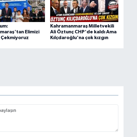
rum:
Kahramanmaraş Milletvekili
araş'tan Elimizi
Ali Öztunç CHP'de kaldı Ama
le Çekmiyoruz
Kılçdaroğlu'na çok kızgın