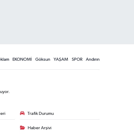
eklam
EKONOMİ
Göksun
YAŞAM
SPOR
Andırın
uyor.
eri
Trafik Durumu
Haber Arşivi