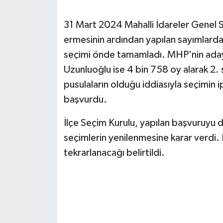
SEÇİM 2011
31 Mart 2024 Mahalli İdareler Genel 
ermesinin ardından yapılan sayımlarda
ÜÇÜNCÜ SAYFA
seçimi önde tamamladı. MHP'nin ada
Uzunluoğlu ise 4 bin 758 oy alarak 2. s
BİLİMNET
pusulaların olduğu iddiasıyla seçimin i
başvurdu.
Yemek
İlçe Seçim Kurulu, yapılan başvuruyu d
SİVİL TOPLUM
seçimlerin yenilenmesine karar verdi. 
SEÇİM 2014
tekrarlanacağı belirtildi.
KİM KİMDİR
ÇEK GÖNDER