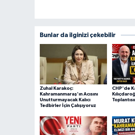
KİTAP
HEDEF2020
OTOMOBİL
Bunlar da ilginizi çekebilir
MİZAH
TARİH
Genel
Zuhal Karakoç:
CHP'de Ka
Politika
Kahramanmaraş'ın Acısını
Kılıçdaroğ
Unutturmayacak Kalıcı
Toplantısı
Tedbirler İçin Çalışıyoruz
YEREL
BÖLGEDEN