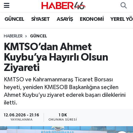
GÜNCEL
SİYASET
ASAYİŞ
EKONOMİ
YEREL Y
GÜNCEL
Nöbetçi Eczaneler
HABERLER
GÜNCEL
SİYASET
Hava Durumu
KMTSO’dan Ahmet
EKONOMİ
Kahramanmaraş Namaz Vakitleri
Kuybu’ya Hayırlı Olsun
Ziyareti
SPOR
Trafik Durumu
KMTSO ve Kahramanmaraş Ticaret Borsası
YAŞAM
Süper Lig Puan Durumu ve Fikstür
heyeti, yeniden KMESOB Başkanlığına seçilen
Ahmet Kuybu’yu ziyaret ederek başarı dileklerini
TEKNOLOJİ
Tüm Manşetler
iletti.
SAĞLIK
Son Dakika Haberleri
12.06.2026 - 21:16
1 DK
YAYINLANMA
OKUNMA SÜRESI
EĞİTİM
Haber Arşivi