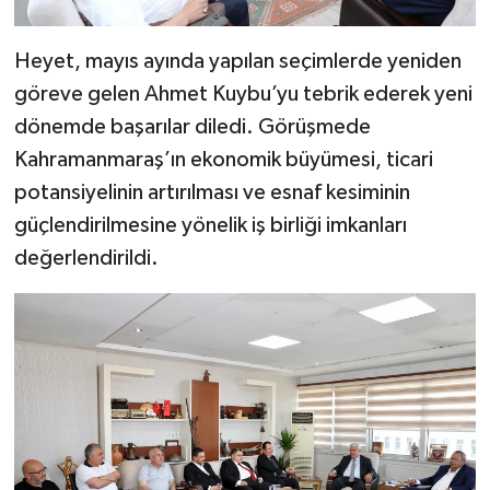
BİLİM TEKNOLOJİ
Heyet, mayıs ayında yapılan seçimlerde yeniden
ASAYİŞ
göreve gelen Ahmet Kuybu’yu tebrik ederek yeni
dönemde başarılar diledi. Görüşmede
SEÇİM 2015
Kahramanmaraş’ın ekonomik büyümesi, ticari
ÇEVRE
potansiyelinin artırılması ve esnaf kesiminin
güçlendirilmesine yönelik iş birliği imkanları
BİLİM VE TEKNOLOJİ
değerlendirildi.
YARIŞMALAR
TANITIM
HABERDE İNSAN