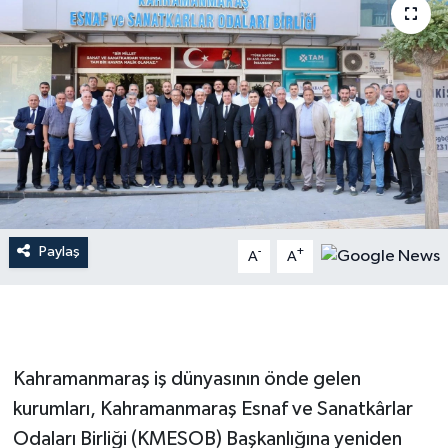
İLÇE HABERLERİ
KÜLTÜR-SANAT
KSÜ
DÜNYA
ROPORTAJ
Paylaş
-
+
A
A
MAGAZİN
KADIN-AİLE
Kahramanmaraş iş dünyasının önde gelen
YEREL YÖNETİM
kurumları, Kahramanmaraş Esnaf ve Sanatkârlar
Odaları Birliği (KMESOB) Başkanlığına yeniden
MEDYA