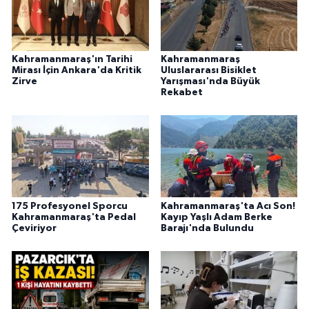
Kahramanmaraş'ın Tarihi
Kahramanmaraş
Mirası İçin Ankara'da Kritik
Uluslararası Bisiklet
Zirve
Yarışması'nda Büyük
Rekabet
175 Profesyonel Sporcu
Kahramanmaraş'ta Acı Son!
Kahramanmaraş'ta Pedal
Kayıp Yaşlı Adam Berke
Çeviriyor
Barajı'nda Bulundu