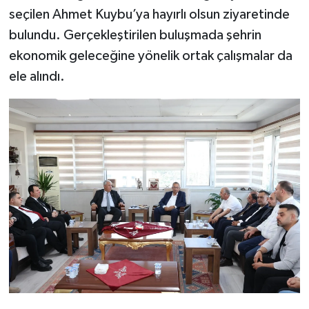
seçilen Ahmet Kuybu’ya hayırlı olsun ziyaretinde
SEÇİM 2011
bulundu. Gerçekleştirilen buluşmada şehrin
ekonomik geleceğine yönelik ortak çalışmalar da
ÜÇÜNCÜ SAYFA
ele alındı.
BİLİMNET
Yemek
SİVİL TOPLUM
SEÇİM 2014
KİM KİMDİR
ÇEK GÖNDER