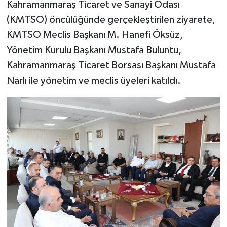
KİTAP
Kahramanmaraş Ticaret ve Sanayi Odası
(KMTSO) öncülüğünde gerçekleştirilen ziyarete,
HEDEF2020
KMTSO Meclis Başkanı M. Hanefi Öksüz,
Yönetim Kurulu Başkanı Mustafa Buluntu,
OTOMOBİL
Kahramanmaraş Ticaret Borsası Başkanı Mustafa
Narlı ile yönetim ve meclis üyeleri katıldı.
MİZAH
TARİH
Genel
Politika
YEREL
BÖLGEDEN