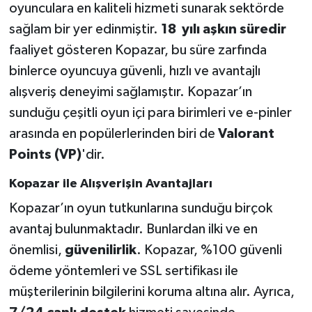
oyunculara en kaliteli hizmeti sunarak sektörde
sağlam bir yer edinmiştir.
18 yılı aşkın süredir
SEÇİM 2011
faaliyet gösteren Kopazar, bu süre zarfında
ÜÇÜNCÜ SAYFA
binlerce oyuncuya güvenli, hızlı ve avantajlı
alışveriş deneyimi sağlamıştır. Kopazar’ın
BİLİMNET
sunduğu çeşitli oyun içi para birimleri ve e-pinler
arasında en popülerlerinden biri de
Valorant
Yemek
Points (VP)
'dir.
SİVİL TOPLUM
Kopazar ile Alışverişin Avantajları
Kopazar’ın oyun tutkunlarına sunduğu birçok
SEÇİM 2014
avantaj bulunmaktadır. Bunlardan ilki ve en
KİM KİMDİR
önemlisi,
güvenilirlik
. Kopazar, %100 güvenli
ödeme yöntemleri ve SSL sertifikası ile
ÇEK GÖNDER
müşterilerinin bilgilerini koruma altına alır. Ayrıca,