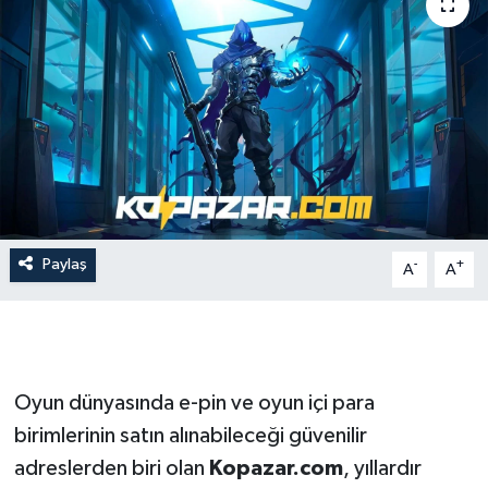
İLÇE HABERLERİ
KÜLTÜR-SANAT
KSÜ
DÜNYA
ROPORTAJ
Paylaş
-
+
A
A
MAGAZİN
KADIN-AİLE
Oyun dünyasında e-pin ve oyun içi para
YEREL YÖNETİM
birimlerinin satın alınabileceği güvenilir
adreslerden biri olan
Kopazar.com
, yıllardır
MEDYA