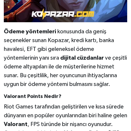
BİLİM TEKNOLOJİ
ASAYİŞ
Ödeme yöntemleri
konusunda da geniş
SEÇİM 2015
seçenekler sunan Kopazar, kredi kartı, banka
havalesi, EFT gibi geleneksel ödeme
ÇEVRE
yöntemlerinin yanı sıra
dijital cüzdanlar
ve çeşitli
BİLİM VE TEKNOLOJİ
ödeme altyapıları ile de müşterilerine hizmet
sunar. Bu çeşitlilik, her oyuncunun ihtiyaçlarına
YARIŞMALAR
uygun bir ödeme yöntemi bulmasını sağlar.
TANITIM
Valorant Points Nedir?
Riot Games tarafından geliştirilen ve kısa sürede
HABERDE İNSAN
dünyanın en popüler oyunlarından biri haline gelen
Valorant
, FPS türünde bir nişancı oyunudur.