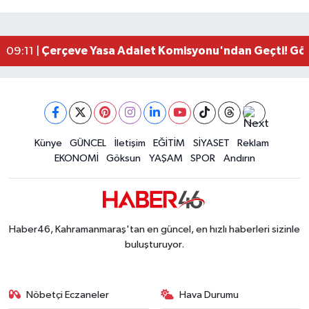
Kahramanmaraş'ta Zakkum Rüzgârı! KAFUM Tıkl
12:28 |
Kahramanmaraş'ta Kasten Öldürme ve Fuhşa Teşvi
12:18 |
Çerçeve Yasa Adalet Komisyonu'ndan Geçti! Gö
09:11 |
Kahramanmaraş'taki Okul Saldırısı TBMM Günde
09:04 |
Kahramanmaraş'ta Uluslararası Bisiklet Heyecan
22:09 |
Kahramanmaraş'ta Pusula Maraş Eğitim Merkezi
20:14 |
Kahramanmaraş'ta Tarım İçin Su Seferberliği Ba
20:05 |
Kahramanmaraş'ta 5 Kilometrelik Yolda Sıcak As
Künye
GÜNCEL
İletişim
EĞİTİM
SİYASET
Reklam
20:02 |
EKONOMİ
Göksun
YAŞAM
SPOR
Andırın
Haber46, Kahramanmaraş'tan en güncel, en hızlı haberleri sizinle
buluşturuyor.
Nöbetçi Eczaneler
Hava Durumu