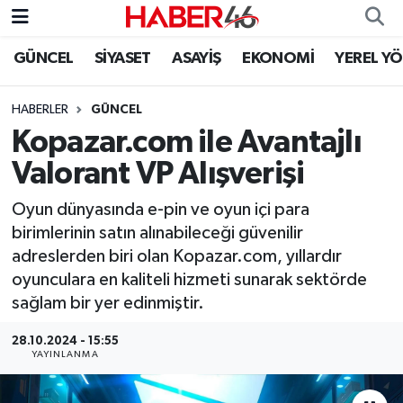
GÜNCEL
SİYASET
ASAYİŞ
EKONOMİ
YEREL Y
GÜNCEL
Nöbetçi Eczaneler
HABERLER
GÜNCEL
SİYASET
Hava Durumu
Kopazar.com ile Avantajlı
EKONOMİ
Kahramanmaraş Namaz Vakitleri
Valorant VP Alışverişi
SPOR
Trafik Durumu
Oyun dünyasında e-pin ve oyun içi para
birimlerinin satın alınabileceği güvenilir
YAŞAM
Süper Lig Puan Durumu ve Fikstür
adreslerden biri olan Kopazar.com, yıllardır
oyunculara en kaliteli hizmeti sunarak sektörde
TEKNOLOJİ
Tüm Manşetler
sağlam bir yer edinmiştir.
SAĞLIK
Son Dakika Haberleri
28.10.2024 - 15:55
YAYINLANMA
EĞİTİM
Haber Arşivi