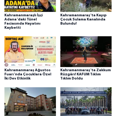
Kahramanmaraşlı İşçi
Kahramanmaraş'ta Kayıp
Adana'daki Tünel
Çocuk Sulama Kanalında
Faciasında Hayatını
Bulundu!
Kaybetti
Kahramanmaraş Ağustos
Kahramanmaraş'ta Zakkum
Fuarı'nda Çocuklara Özel
Rüzgârı! KAFUM Tıklım
İki Dev Etkinlik
Tıklım Doldu