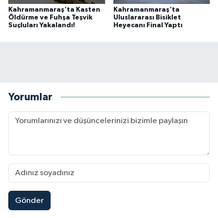
Kahramanmaraş'ta Kasten
Kahramanmaraş'ta
Öldürme ve Fuhşa Teşvik
Uluslararası Bisiklet
Suçluları Yakalandı!
Heyecanı Final Yaptı
Yorumlar
Gönder
Kahramanmaraşlı İşçi Adana'daki Tünel Faciasın
17:19 |
Kahramanmaraş'ta Kayıp Çocuk Sulama Kanalın
15:00 |