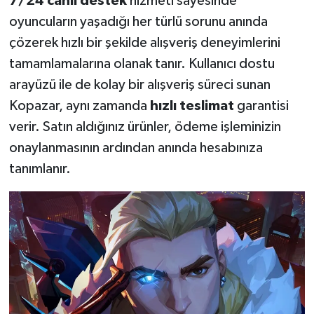
7/24 canlı destek
hizmeti sayesinde
KİTAP
oyuncuların yaşadığı her türlü sorunu anında
HEDEF2020
çözerek hızlı bir şekilde alışveriş deneyimlerini
tamamlamalarına olanak tanır. Kullanıcı dostu
OTOMOBİL
arayüzü ile de kolay bir alışveriş süreci sunan
Kopazar, aynı zamanda
hızlı teslimat
garantisi
MİZAH
verir. Satın aldığınız ürünler, ödeme işleminizin
onaylanmasının ardından anında hesabınıza
TARİH
tanımlanır.
Genel
Politika
YEREL
BÖLGEDEN