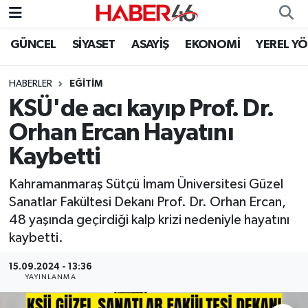
GÜNCEL
SİYASET
ASAYİŞ
EKONOMİ
YEREL Y
GÜNCEL
Nöbetçi Eczaneler
HABERLER
EĞİTİM
SİYASET
Hava Durumu
KSÜ'de acı kayıp Prof. Dr.
EKONOMİ
Kahramanmaraş Namaz Vakitleri
Orhan Ercan Hayatını
Kaybetti
SPOR
Trafik Durumu
Kahramanmaraş Sütçü İmam Üniversitesi Güzel
YAŞAM
Süper Lig Puan Durumu ve Fikstür
Sanatlar Fakültesi Dekanı Prof. Dr. Orhan Ercan,
48 yaşında geçirdiği kalp krizi nedeniyle hayatını
TEKNOLOJİ
Tüm Manşetler
kaybetti.
SAĞLIK
Son Dakika Haberleri
15.09.2024 - 13:36
YAYINLANMA
EĞİTİM
Haber Arşivi