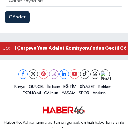
Gönder
Kahramanmaraşlı İşçi Adana'daki Tünel Faciasın
17:19 |
Kahramanmaraş'ta Kayıp Çocuk Sulama Kanalın
15:00 |
Kahramanmaraş'ta Zakkum Rüzgârı! KAFUM Tıkl
12:28 |
Kahramanmaraş'ta Kasten Öldürme ve Fuhşa Teşvi
12:18 |
Çerçeve Yasa Adalet Komisyonu'ndan Geçti! Gö
09:11 |
Kahramanmaraş'taki Okul Saldırısı TBMM Günde
09:04 |
Kahramanmaraş'ta Uluslararası Bisiklet Heyecan
22:09 |
Kahramanmaraş'ta Pusula Maraş Eğitim Merkezi
20:14 |
Kahramanmaraş'ta Tarım İçin Su Seferberliği Ba
20:05 |
Kahramanmaraş'ta 5 Kilometrelik Yolda Sıcak As
Künye
GÜNCEL
İletişim
EĞİTİM
SİYASET
Reklam
20:02 |
EKONOMİ
Göksun
YAŞAM
SPOR
Andırın
Haber46, Kahramanmaraş'tan en güncel, en hızlı haberleri sizinle