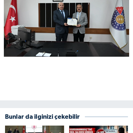
KİTAP
HEDEF2020
OTOMOBİL
MİZAH
TARİH
Genel
Politika
YEREL
Bunlar da ilginizi çekebilir
BÖLGEDEN