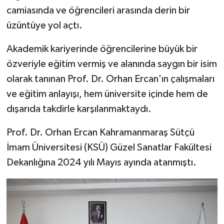
camiasında ve öğrencileri arasında derin bir
SEÇİM 2011
üzüntüye yol açtı.
Akademik kariyerinde öğrencilerine büyük bir
ÜÇÜNCÜ SAYFA
özveriyle eğitim vermiş ve alanında saygın bir isim
BİLİMNET
olarak tanınan Prof. Dr. Orhan Ercan'ın çalışmaları
ve eğitim anlayışı, hem üniversite içinde hem de
Yemek
dışarıda takdirle karşılanmaktaydı.
SİVİL TOPLUM
Prof. Dr. Orhan Ercan Kahramanmaraş Sütçü
İmam Üniversitesi (KSÜ) Güzel Sanatlar Fakültesi
SEÇİM 2014
Dekanlığına 2024 yılı Mayıs ayında atanmıştı.
KİM KİMDİR
ÇEK GÖNDER