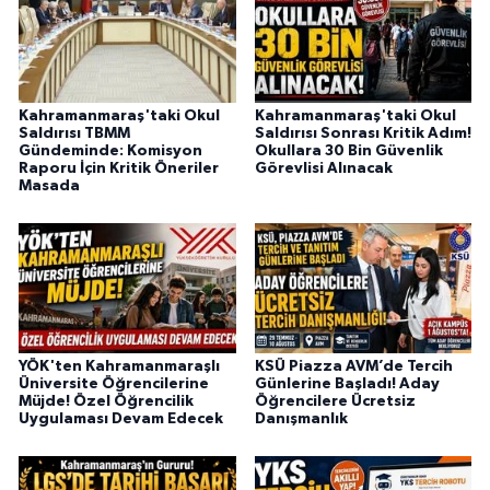
BİLİM TEKNOLOJİ
ASAYİŞ
Kahramanmaraş'taki Okul
Kahramanmaraş'taki Okul
SEÇİM 2015
Saldırısı TBMM
Saldırısı Sonrası Kritik Adım!
Gündeminde: Komisyon
Okullara 30 Bin Güvenlik
Raporu İçin Kritik Öneriler
Görevlisi Alınacak
ÇEVRE
Masada
BİLİM VE TEKNOLOJİ
YARIŞMALAR
TANITIM
YÖK'ten Kahramanmaraşlı
KSÜ Piazza AVM’de Tercih
Üniversite Öğrencilerine
Günlerine Başladı! Aday
Müjde! Özel Öğrencilik
Öğrencilere Ücretsiz
HABERDE İNSAN
Uygulaması Devam Edecek
Danışmanlık