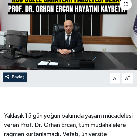
İLÇE HABERLERİ
KÜLTÜR-SANAT
KSÜ
DÜNYA
ROPORTAJ
Paylaş
-
+
A
A
MAGAZİN
KADIN-AİLE
Yaklaşık 15 gün yoğun bakımda yaşam mücadelesi
YEREL YÖNETİM
veren Prof. Dr. Orhan Ercan, tüm müdahalelere
rağmen kurtarılamadı. Vefatı, üniversite
MEDYA