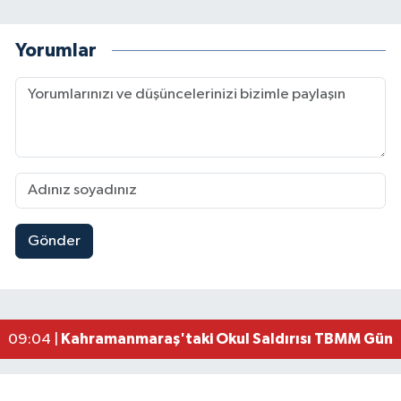
Yorumlar
Gönder
Kahramanmaraş'ta Kayıp Çocuk Sulama Kanalın
15:00 |
Kahramanmaraş'ta Zakkum Rüzgârı! KAFUM Tıkl
12:28 |
Kahramanmaraş'ta Kasten Öldürme ve Fuhşa Teşvi
12:18 |
Çerçeve Yasa Adalet Komisyonu'ndan Geçti! Gö
09:11 |
Kahramanmaraş'taki Okul Saldırısı TBMM Günde
09:04 |
Kahramanmaraş'ta Uluslararası Bisiklet Heyecan
22:09 |
Kahramanmaraş'ta Pusula Maraş Eğitim Merkezi
20:14 |