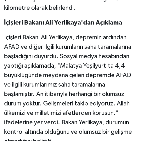
kilometre olarak belirlendi.
SEÇİM 2011
İçişleri Bakanı Ali Yerlikaya'dan Açıklama
ÜÇÜNCÜ SAYFA
İçişleri Bakanı Ali Yerlikaya, depremin ardından
AFAD ve diğer ilgili kurumların saha taramalarına
BİLİMNET
başladığını duyurdu. Sosyal medya hesabından
Yemek
yaptığı açıklamada, "Malatya Yeşilyurt'ta 4,4
büyüklüğünde meydana gelen depremde AFAD
SİVİL TOPLUM
ve ilgili kurumlarımız saha taramalarına
başlamıştır. An itibarıyla herhangi bir olumsuz
SEÇİM 2014
durum yoktur. Gelişmeleri takip ediyoruz. Allah
KİM KİMDİR
ülkemizi ve milletimizi afetlerden korusun."
ifadelerine yer verdi. Bakan Yerlikaya, durumun
ÇEK GÖNDER
kontrol altında olduğunu ve olumsuz bir gelişme