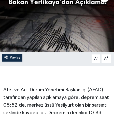
İLÇE HABERLERİ
KÜLTÜR-SANAT
KSÜ
DÜNYA
Paylaş
-
+
A
A
ROPORTAJ
MAGAZİN
KADIN-AİLE
Afet ve Acil Durum Yönetimi Başkanlığı (AFAD)
tarafından yapılan açıklamaya göre, deprem saat
YEREL YÖNETİM
05:52'de, merkez üssü Yeşilyurt olan bir sarsıntı
şeklinde kaydedildi. Depremin derinliği 10,83
MEDYA