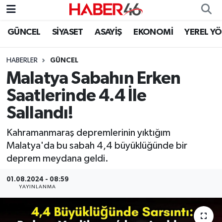
GÜNCEL
SİYASET
ASAYİŞ
EKONOMİ
YEREL Y
GÜNCEL
Nöbetçi Eczaneler
HABERLER
GÜNCEL
SİYASET
Hava Durumu
Malatya Sabahın Erken
EKONOMİ
Kahramanmaraş Namaz Vakitleri
Saatlerinde 4.4 İle
Sallandı!
SPOR
Trafik Durumu
Kahramanmaraş depremlerinin yıktığım
YAŞAM
Süper Lig Puan Durumu ve Fikstür
Malatya'da bu sabah 4,4 büyüklüğünde bir
deprem meydana geldi.
TEKNOLOJİ
Tüm Manşetler
01.08.2024 - 08:59
YAYINLANMA
SAĞLIK
Son Dakika Haberleri
EĞİTİM
Haber Arşivi