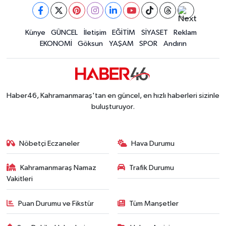
Kahramanmaraş'ta Tarım İçin Su Seferberliği Ba
20:05 |
Kahramanmaraş'ta 5 Kilometrelik Yolda Sıcak As
20:02 |
Kahramanmaraş'ta Şüpheli Ölüm! Uzman Çavuşu
Künye
GÜNCEL
İletişim
EĞİTİM
SİYASET
Reklam
15:22 |
EKONOMİ
Göksun
YAŞAM
SPOR
Andırın
Kahramanmaraş'ta Korku Dolu Anlar! Metruk Bi
15:10 |
Haber46, Kahramanmaraş'tan en güncel, en hızlı haberleri sizinle
buluşturuyor.
Nöbetçi Eczaneler
Hava Durumu
Kahramanmaraş Namaz
Trafik Durumu
Vakitleri
Puan Durumu ve Fikstür
Tüm Manşetler