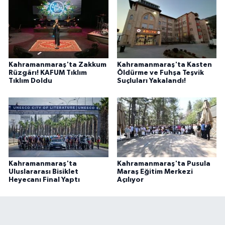
BİLİM TEKNOLOJİ
ASAYİŞ
SEÇİM 2015
Kahramanmaraş'ta Zakkum
Kahramanmaraş'ta Kasten
Rüzgârı! KAFUM Tıklım
Öldürme ve Fuhşa Teşvik
Tıklım Doldu
Suçluları Yakalandı!
ÇEVRE
BİLİM VE TEKNOLOJİ
YARIŞMALAR
TANITIM
Kahramanmaraş'ta
Kahramanmaraş'ta Pusula
Uluslararası Bisiklet
Maraş Eğitim Merkezi
Heyecanı Final Yaptı
Açılıyor
HABERDE İNSAN