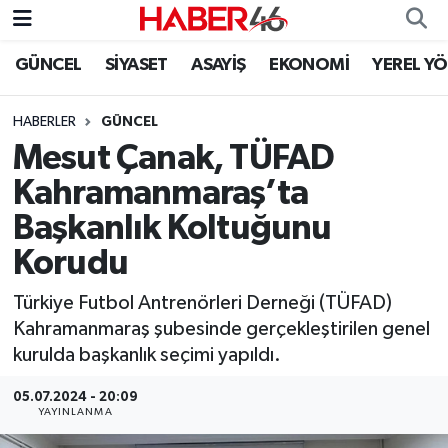
GÜNCEL
SİYASET
ASAYİŞ
EKONOMİ
YEREL Y
GÜNCEL
Nöbetçi Eczaneler
HABERLER
GÜNCEL
SİYASET
Hava Durumu
Mesut Çanak, TÜFAD
EKONOMİ
Kahramanmaraş Namaz Vakitleri
Kahramanmaraş’ta
Başkanlık Koltuğunu
SPOR
Trafik Durumu
Korudu
YAŞAM
Süper Lig Puan Durumu ve Fikstür
Türkiye Futbol Antrenörleri Derneği (TÜFAD)
Kahramanmaraş şubesinde gerçekleştirilen genel
TEKNOLOJİ
Tüm Manşetler
kurulda başkanlık seçimi yapıldı.
SAĞLIK
Son Dakika Haberleri
05.07.2024 - 20:09
YAYINLANMA
EĞİTİM
Haber Arşivi