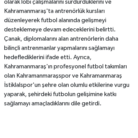
olarak lobi çalışmalarını sürdürdüklerini ve
KİTAP
Kahramanmaraş'ta antrenörlük kursları
HEDEF2020
düzenleyerek futbol alanında gelişmeyi
desteklemeye devam edeceklerini belirtti.
OTOMOBİL
Çanak, diplomalarını alan antrenörlerin daha
bilinçli antrenmanlar yapmalarını sağlamayı
MİZAH
hedeflediklerini ifade etti. Ayrıca,
TARİH
Kahramanmaraş'ın profesyonel futbol takımları
olan Kahramanmaraşspor ve Kahramanmaraş
Genel
İstiklalspor'un şehre olan olumlu etkilerine vurgu
yaparak, şehirdeki futbolun gelişimine katkı
Politika
sağlamayı amaçladıklarını dile getirdi.
YEREL
BÖLGEDEN