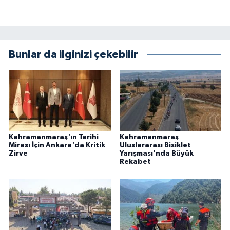
BİLİM TEKNOLOJİ
ASAYİŞ
Bunlar da ilginizi çekebilir
SEÇİM 2015
ÇEVRE
BİLİM VE TEKNOLOJİ
Kahramanmaraş'ın Tarihi
Kahramanmaraş
YARIŞMALAR
Mirası İçin Ankara'da Kritik
Uluslararası Bisiklet
Zirve
Yarışması'nda Büyük
Rekabet
TANITIM
HABERDE İNSAN