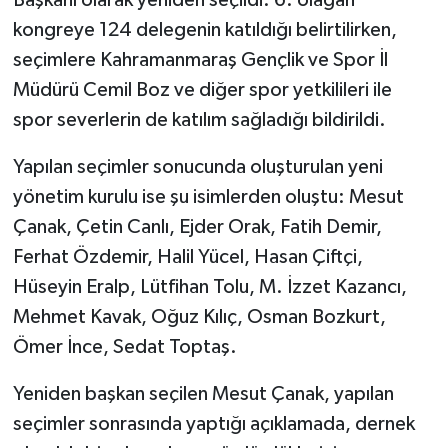
Başkanı olarak yeniden seçildi. 6. olağan
kongreye 124 delegenin katıldığı belirtilirken,
SEÇİM 2011
seçimlere Kahramanmaraş Gençlik ve Spor İl
Müdürü Cemil Boz ve diğer spor yetkilileri ile
ÜÇÜNCÜ SAYFA
spor severlerin de katılım sağladığı bildirildi.
BİLİMNET
Yapılan seçimler sonucunda oluşturulan yeni
yönetim kurulu ise şu isimlerden oluştu: Mesut
Yemek
Çanak, Çetin Canlı, Ejder Orak, Fatih Demir,
SİVİL TOPLUM
Ferhat Özdemir, Halil Yücel, Hasan Çiftçi,
Hüseyin Eralp, Lütfihan Tolu, M. İzzet Kazancı,
SEÇİM 2014
Mehmet Kavak, Oğuz Kılıç, Osman Bozkurt,
Ömer İnce, Sedat Toptaş.
KİM KİMDİR
Yeniden başkan seçilen Mesut Çanak, yapılan
ÇEK GÖNDER
seçimler sonrasında yaptığı açıklamada, dernek