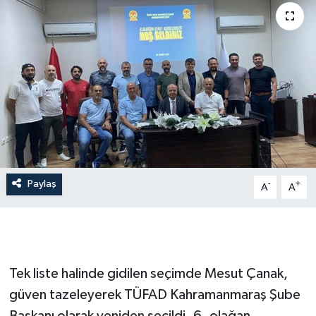
İLÇE HABERLERİ
KÜLTÜR-SANAT
KSÜ
DÜNYA
ROPORTAJ
Paylaş
-
+
A
A
MAGAZİN
KADIN-AİLE
Tek liste halinde gidilen seçimde Mesut Çanak,
YEREL YÖNETİM
güven tazeleyerek TÜFAD Kahramanmaraş Şube
MEDYA