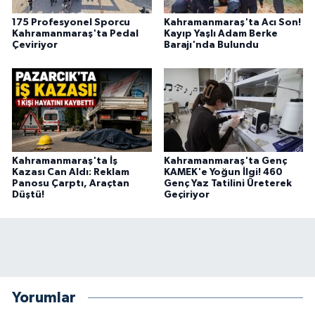
175 Profesyonel Sporcu
Kahramanmaraş'ta Acı Son!
Kahramanmaraş'ta Pedal
Kayıp Yaşlı Adam Berke
Çeviriyor
Barajı'nda Bulundu
Kahramanmaraş'ta İş
Kahramanmaraş'ta Genç
Kazası Can Aldı: Reklam
KAMEK'e Yoğun İlgi! 460
Panosu Çarptı, Araçtan
Genç Yaz Tatilini Üreterek
Düştü!
Geçiriyor
Yorumlar