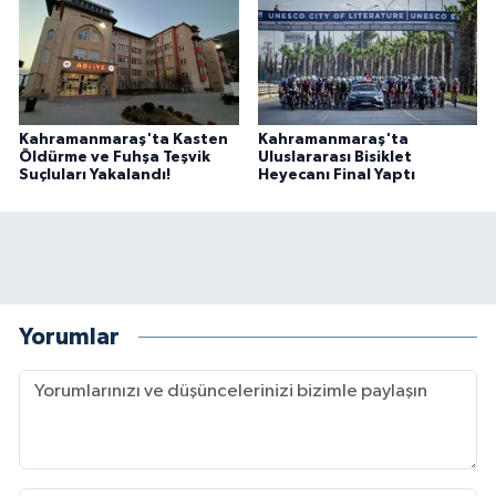
Kahramanmaraş'ta Kasten
Kahramanmaraş'ta
Öldürme ve Fuhşa Teşvik
Uluslararası Bisiklet
Suçluları Yakalandı!
Heyecanı Final Yaptı
Yorumlar