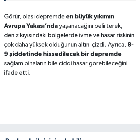
KİTAP
Görür, olası depremde
en büyük yıkımın
HEDEF2020
Avrupa Yakası’nda
yaşanacağını belirterek,
OTOMOBİL
deniz kıyısındaki bölgelerde ivme ve hasar riskinin
çok daha yüksek olduğunun altını çizdi. Ayrıca,
8-
MİZAH
9 şiddetinde hissedilecek bir depremde
sağlam binaların bile ciddi hasar görebileceğini
TARİH
ifade etti.
Genel
Politika
YEREL
BÖLGEDEN