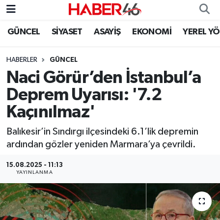
GÜNCEL
SİYASET
ASAYİŞ
EKONOMİ
YEREL Y
GÜNCEL
Nöbetçi Eczaneler
HABERLER
GÜNCEL
SİYASET
Hava Durumu
Naci Görür’den İstanbul’a
EKONOMİ
Kahramanmaraş Namaz Vakitleri
Deprem Uyarısı: '7.2
Kaçınılmaz'
SPOR
Trafik Durumu
Balıkesir’in Sındırgı ilçesindeki 6.1’lik depremin
YAŞAM
Süper Lig Puan Durumu ve Fikstür
ardından gözler yeniden Marmara’ya çevrildi.
TEKNOLOJİ
Tüm Manşetler
15.08.2025 - 11:13
YAYINLANMA
SAĞLIK
Son Dakika Haberleri
EĞİTİM
Haber Arşivi