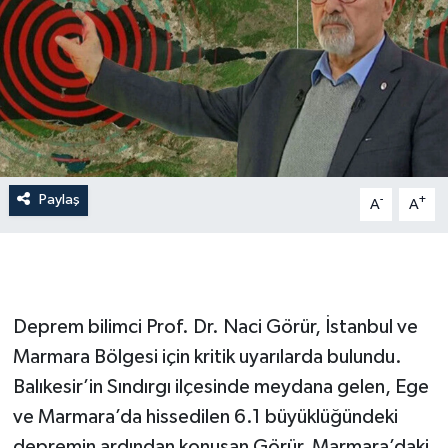
İLÇE HABERLERİ
KÜLTÜR-SANAT
KSÜ
DÜNYA
Paylaş
-
+
A
A
ROPORTAJ
MAGAZİN
Deprem bilimci Prof. Dr. Naci Görür, İstanbul ve
KADIN-AİLE
Marmara Bölgesi için kritik uyarılarda bulundu.
Balıkesir’in Sındırgı ilçesinde meydana gelen, Ege
YEREL YÖNETİM
ve Marmara’da hissedilen 6.1 büyüklüğündeki
MEDYA
depremin ardından konuşan Görür, Marmara’daki