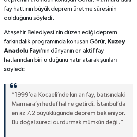
fay hattının büyük deprem üretme süresinin
SEÇİM 2011
dolduğunu söyledi.
ÜÇÜNCÜ SAYFA
Ataşehir Belediyesi’nin düzenlediği deprem
farkındalık programında konuşan Görür,
Kuzey
BİLİMNET
Anadolu Fayı
’nın dünyanın en aktif fay
hatlarından biri olduğunu hatırlatarak şunları
Yemek
söyledi:
SİVİL TOPLUM
SEÇİM 2014
“1999’da Kocaeli’nde kırılan fay, batısındaki
Marmara’yı hedef haline getirdi. İstanbul’da
KİM KİMDİR
en az 7.2 büyüklüğünde deprem bekleniyor.
Bu doğal süreci durdurmak mümkün değil.”
ÇEK GÖNDER