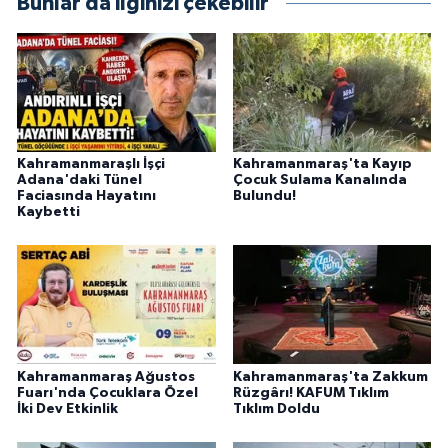
Bunlar da ilginizi çekebilir
BİLİM TEKNOLOJİ
ASAYİŞ
SEÇİM 2015
Kahramanmaraşlı İşçi
Kahramanmaraş'ta Kayıp
ÇEVRE
Adana'daki Tünel
Çocuk Sulama Kanalında
Faciasında Hayatını
Bulundu!
Kaybetti
BİLİM VE TEKNOLOJİ
YARIŞMALAR
TANITIM
HABERDE İNSAN
Kahramanmaraş Ağustos
Kahramanmaraş'ta Zakkum
Fuarı'nda Çocuklara Özel
Rüzgârı! KAFUM Tıklım
İki Dev Etkinlik
Tıklım Doldu