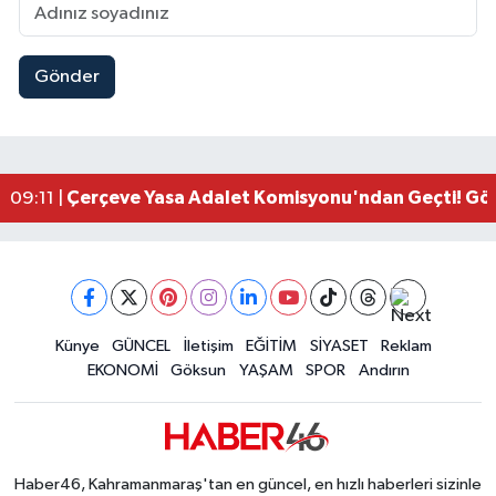
Gönder
Kahramanmaraşlı İşçi Adana'daki Tünel Faciasın
17:19 |
Kahramanmaraş'ta Kayıp Çocuk Sulama Kanalın
15:00 |
Kahramanmaraş'ta Zakkum Rüzgârı! KAFUM Tıkl
12:28 |
Kahramanmaraş'ta Kasten Öldürme ve Fuhşa Teşvi
12:18 |
Çerçeve Yasa Adalet Komisyonu'ndan Geçti! Gö
09:11 |
Kahramanmaraş'taki Okul Saldırısı TBMM Günde
09:04 |
Kahramanmaraş'ta Uluslararası Bisiklet Heyecan
22:09 |
Kahramanmaraş'ta Pusula Maraş Eğitim Merkezi
20:14 |
Kahramanmaraş'ta Tarım İçin Su Seferberliği Ba
20:05 |
Kahramanmaraş'ta 5 Kilometrelik Yolda Sıcak As
Künye
GÜNCEL
İletişim
EĞİTİM
SİYASET
Reklam
20:02 |
EKONOMİ
Göksun
YAŞAM
SPOR
Andırın
Haber46, Kahramanmaraş'tan en güncel, en hızlı haberleri sizinle