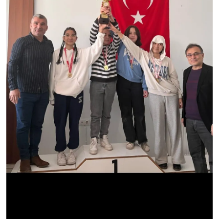
KİTAP
HEDEF2020
OTOMOBİL
MİZAH
TARİH
Genel
Politika
YEREL
BÖLGEDEN