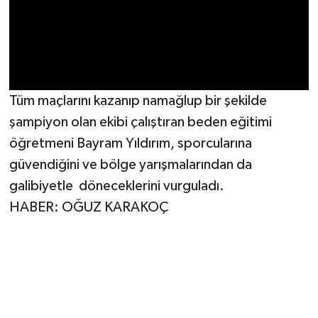
BİLİM TEKNOLOJİ
ASAYİŞ
SEÇİM 2015
Tüm maçlarını kazanıp namağlup bir şekilde
şampiyon olan ekibi çalıştıran beden eğitimi
ÇEVRE
öğretmeni Bayram Yıldırım, sporcularına
BİLİM VE TEKNOLOJİ
güvendiğini ve bölge yarışmalarından da
galibiyetle döneceklerini vurguladı.
YARIŞMALAR
HABER: OĞUZ KARAKOÇ
TANITIM
HABERDE İNSAN