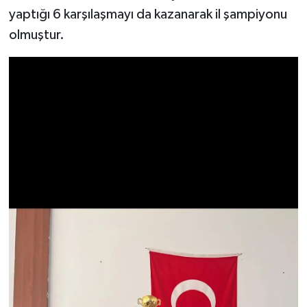
yaptığı 6 karşılaşmayı da kazanarak il şampiyonu
SEÇİM 2011
olmuştur.
ÜÇÜNCÜ SAYFA
BİLİMNET
Yemek
SİVİL TOPLUM
SEÇİM 2014
KİM KİMDİR
ÇEK GÖNDER