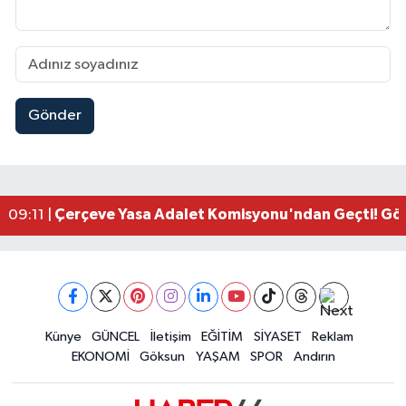
Gönder
Kahramanmaraşlı İşçi Adana'daki Tünel Faciasın
17:19 |
Kahramanmaraş'ta Kayıp Çocuk Sulama Kanalın
15:00 |
Kahramanmaraş'ta Zakkum Rüzgârı! KAFUM Tıkl
12:28 |
Kahramanmaraş'ta Kasten Öldürme ve Fuhşa Teşvi
12:18 |
Çerçeve Yasa Adalet Komisyonu'ndan Geçti! Gö
09:11 |
Kahramanmaraş'taki Okul Saldırısı TBMM Günde
09:04 |
Kahramanmaraş'ta Uluslararası Bisiklet Heyecan
22:09 |
Kahramanmaraş'ta Pusula Maraş Eğitim Merkezi
20:14 |
Kahramanmaraş'ta Tarım İçin Su Seferberliği Ba
20:05 |
Kahramanmaraş'ta 5 Kilometrelik Yolda Sıcak As
Künye
GÜNCEL
İletişim
EĞİTİM
SİYASET
Reklam
20:02 |
EKONOMİ
Göksun
YAŞAM
SPOR
Andırın