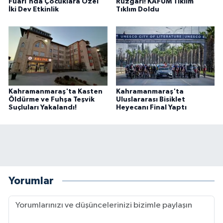
Fuarı'nda Çocuklara Özel
Rüzgârı! KAFUM Tıklım
İki Dev Etkinlik
Tıklım Doldu
Kahramanmaraş'ta Kasten
Kahramanmaraş'ta
Öldürme ve Fuhşa Teşvik
Uluslararası Bisiklet
Suçluları Yakalandı!
Heyecanı Final Yaptı
Yorumlar