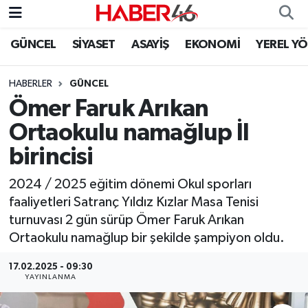
GÜNCEL
SİYASET
ASAYİŞ
EKONOMİ
YEREL Y
GÜNCEL
Nöbetçi Eczaneler
HABERLER
GÜNCEL
SİYASET
Hava Durumu
Ömer Faruk Arıkan
EKONOMİ
Kahramanmaraş Namaz Vakitleri
Ortaokulu namağlup İl
birincisi
SPOR
Trafik Durumu
2024 / 2025 eğitim dönemi Okul sporları
YAŞAM
Süper Lig Puan Durumu ve Fikstür
faaliyetleri Satranç Yıldız Kızlar Masa Tenisi
turnuvası 2 gün sürüp Ömer Faruk Arıkan
TEKNOLOJİ
Tüm Manşetler
Ortaokulu namağlup bir şekilde şampiyon oldu.
SAĞLIK
Son Dakika Haberleri
17.02.2025 - 09:30
YAYINLANMA
EĞİTİM
Haber Arşivi