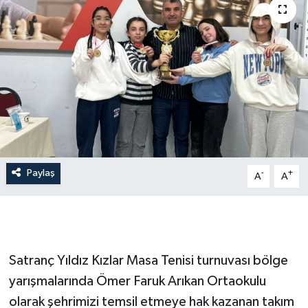
İLÇE HABERLERİ
KÜLTÜR-SANAT
KSÜ
DÜNYA
ROPORTAJ
Paylaş
-
+
A
A
MAGAZİN
KADIN-AİLE
Satranç Yıldız Kızlar Masa Tenisi turnuvası bölge
YEREL YÖNETİM
yarışmalarında Ömer Faruk Arıkan Ortaokulu
olarak şehrimizi temsil etmeye hak kazanan takım
MEDYA