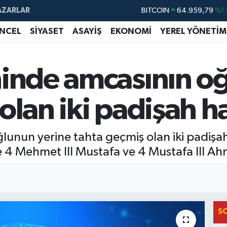
AZARLAR
DOLAR
47,7436
%0.
EURO
55,2510
%0.
NCEL
SİYASET
ASAYİŞ
EKONOMİ
YEREL YÖNETİM
STERLİN
64,4811
%0.
GRAM ALTIN
6660.55
%0.
hinde amcasının o
BİST100
13.779
%-
olan iki padişah ha
unun yerine tahta geçmiş olan iki padişah h
 4 Mehmet III Mustafa ve 4 Mustafa III A
S