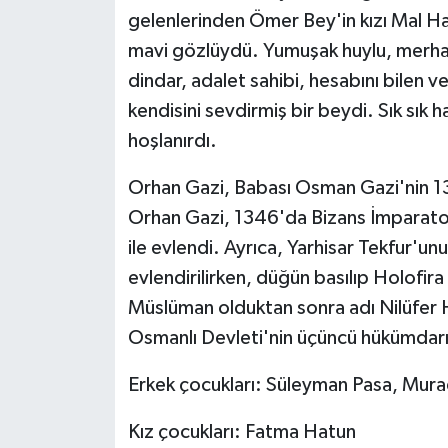
gelenlerinden Ömer Bey'in kızı Mal Hat
mavi gözlüydü. Yumuşak huylu, merhame
dindar, adalet sahibi, hesabını bilen v
kendisini sevdirmiş bir beydi. Sık sık h
hoşlanırdı.
Orhan Gazi, Babası Osman Gazi'nin 132
Orhan Gazi, 1346'da Bizans İmparato
ile evlendi. Ayrıca, Yarhisar Tekfur'unu
evlendirilirken, düğün basılıp Holofira 
Müslüman olduktan sonra adı Nilüfer Hat
Osmanlı Devleti'nin üçüncü hükümda
Erkek çocukları: Süleyman Pasa, Mura
Kız çocukları: Fatma Hatun