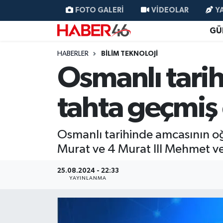
FOTO GALERI
VIDEOLAR
Y
GÜ
GÜNCEL
Nöbetçi Eczaneler
HABERLER
BİLİM TEKNOLOJİ
SİYASET
Hava Durumu
Osmanlı tari
EKONOMİ
Kahramanmaraş Namaz Vakitleri
tahta geçmiş 
SPOR
Trafik Durumu
Osmanlı tarihinde amcasının oğl
YAŞAM
Süper Lig Puan Durumu ve Fikstür
Murat ve 4 Murat III Mehmet ve
TEKNOLOJİ
Tüm Manşetler
25.08.2024 - 22:33
YAYINLANMA
SAĞLIK
Son Dakika Haberleri
EĞİTİM
Haber Arşivi