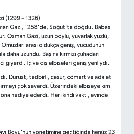
 (1299 – 1326)
sman Gazi, 1258'de, Söğüt'te doğdu. Babası
r. Osman Gazi, uzun boylu, yuvarlak yüzlü,
dı. Omuzları arası oldukça geniş, vücudunun
anla daha uzundu. Başına kırmızı çuhadan
giyerdi. İç ve dış elbiseleri geniş yenliydi.
ı. Dürüst, tedbirli, cesur, cömert ve adalet
ydirmeyi çok severdi. Üzerindeki elbiseye kim
 ona hediye ederdi. Her ikindi vakti, evinde
Kayı Boyu'nun yönetimine geçtiğinde henüz 23