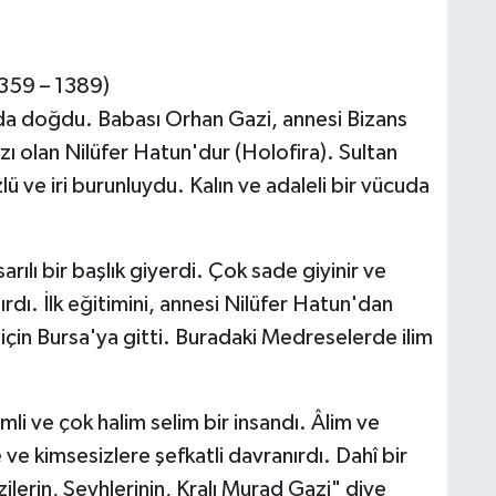
359 – 1389)
'da doğdu. Babası Orhan Gazi, annesi Bizans
zı olan Nilüfer Hatun'dur (Holofira). Sultan
ü ve iri burunluydu. Kalın ve adaleli bir vücuda
rılı bir başlık giyerdi. Çok sade giyinir ve
rdı. İlk eğitimini, annesi Nilüfer Hatun'dan
için Bursa'ya gitti. Buradaki Medreselerde ilim
mli ve çok halim selim bir insandı. Âlim ve
 ve kimsesizlere şefkatli davranırdı. Dahî bir
lerin, Şeyhlerinin, Kralı Murad Gazi" diye