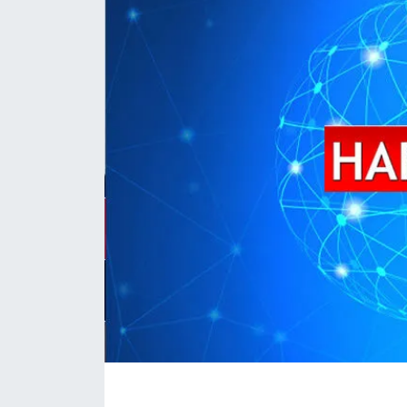
İLÇE HABERLERİ
KÜLTÜR-SANAT
KSÜ
DÜNYA
ROPORTAJ
MAGAZİN
KADIN-AİLE
YEREL YÖNETİM
MEDYA