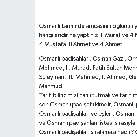
SEÇİM 2011
Osmanlı tarihinde amcasının oğlunun y
ÜÇÜNCÜ SAYFA
hangileridir ne yaptınız III Murat ve 
4 Mustafa III Ahmet ve 4 Ahmet
BİLİMNET
Osmanlı padişahları, Osman Gazi, Orha
Yemek
Mehmed, II. Murad, Fatih Sultan Mehm
SİVİL TOPLUM
Süleyman, III. Mehmed, I. Ahmed, Genç
Mahmud
SEÇİM 2014
Tarih bilincimizi canlı tutmak ve tarihi
son Osmanlı padişahı kimdir, Osmanlı pa
KİM KİMDİR
Osmanlı padişahları ve eşleri, Osmanlı
ve Osmanlı padişahları listesi sırasıyla
ÇEK GÖNDER
Osmanlı padişahları sıralaması nedir? 