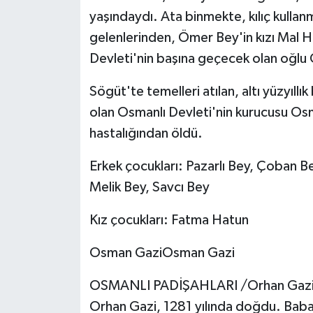
BİLİM TEKNOLOJİ
yaşındaydı. Ata binmekte, kılıç kullan
gelenlerinden, Ömer Bey'in kızı Mal Hat
ASAYİŞ
Devleti'nin başına geçecek olan oğlu
SEÇİM 2015
Sögüt'te temelleri atılan, altı yüzyıllı
olan Osmanlı Devleti'nin kurucusu Os
ÇEVRE
hastalığından öldü.
BİLİM VE TEKNOLOJİ
Erkek çocukları: Pazarlı Bey, Çoban B
Melik Bey, Savcı Bey
YARIŞMALAR
Kız çocukları: Fatma Hatun
TANITIM
Osman GaziOsman Gazi
HABERDE İNSAN
OSMANLI PADİŞAHLARI /Orhan Gazi 
Orhan Gazi, 1281 yılında doğdu. Babası