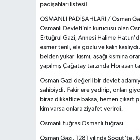
KİTAP
padişahları listesi!
HEDEF2020
OSMANLI PADİŞAHLARI / Osman Gazi
Osmanlı Devleti'nin kurucusu olan O
OTOMOBİL
Ertuğrul Gazi, Annesi Halime Hatun'du
esmer tenli, ela gözlü ve kalın kaslıy
MİZAH
belden yukarı kısmı, aşağı kısmına or
yapılmış Çağatay tarzında Horasan tacı 
TARİH
Osman Gazi değerli bir devlet adamıyd
Genel
sahibiydi. Fakirlere yedirip, onları gi
Politika
biraz dikkatlice baksa, hemen çıkartıp
kim varsa onlara ziyafet verirdi.
YEREL
Osmanlı tuğrasıOsmanlı tuğrası
BÖLGEDEN
Osman Gazi, 1281 yılında Sögüt'te, 