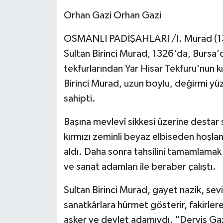
Orhan Gazi Orhan Gazi
OSMANLI PADİŞAHLARI /I. Murad (1
Sultan Birinci Murad, 1326'da, Bursa
tekfurlarından Yar Hisar Tekfuru'nun kı
Birinci Murad, uzun boylu, değirmi yüzl
sahipti.
Başına mevlevî sikkesi üzerine destar sa
kırmızı zeminli beyaz elbiseden hoşlanı
aldı. Daha sonra tahsilini tamamlamak 
ve sanat adamları ile beraber çalıştı.
Sultan Birinci Murad, gayet nazik, sevi
sanatkârlara hürmet gösterir, fakirlere
asker ve devlet adamıydı. "Derviş Gazi