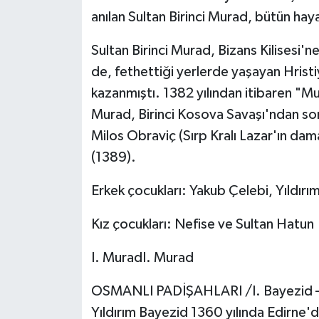
anılan Sultan Birinci Murad, bütün hay
Sultan Birinci Murad, Bizans Kilisesi'n
de, fethettiği yerlerde yaşayan Hristiya
kazanmıştı. 1382 yılından itibaren "M
Murad, Birinci Kosova Savaşı'ndan son
Milos Obraviç (Sırp Kralı Lazar'ın dam
(1389).
Erkek çocukları: Yakub Çelebi, Yıldırı
Kız çocukları: Nefise ve Sultan Hatun
I. MuradI. Murad
OSMANLI PADİŞAHLARI /I. Bayezid – 
Yıldırım Bayezid 1360 yılında Edirne