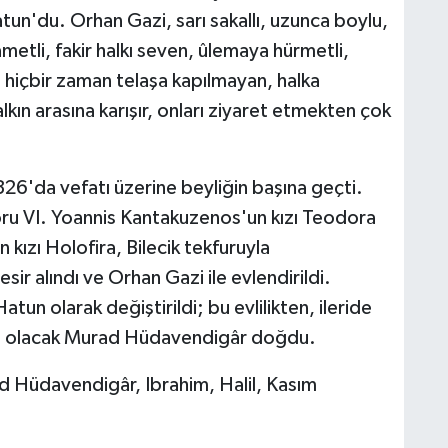
un'du. Orhan Gazi, sarı sakallı, uzunca boylu,
tli, fakir halkı seven, ûlemaya hürmetli,
e hiçbir zaman telaşa kapılmayan, halka
alkın arasına karışır, onları ziyaret etmekten çok
6'da vefatı üzerine beyliğin başına geçti.
ru VI. Yoannis Kantakuzenos'un kızı Teodora
n kızı Holofira, Bilecik tekfuruyla
esir alındı ve Orhan Gazi ile evlendirildi.
un olarak değiştirildi; bu evlilikten, ileride
rı olacak Murad Hüdavendigâr doğdu.
d Hüdavendigâr, Ibrahim, Halil, Kasım