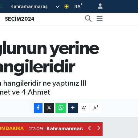
°
Kahramanmaraş
36
18
32
SEÇİM2024
38
03
ğlunun yerine
14
ngileridir
angileridir ne yaptınız III
hmet ve 4 Ahmet
Kahramanmaraş'ta Zakkum Rüzgârı! K
12:28 |
Kahramanmaraş'ta Kasten Öldürme ve 
12:18 |
-
+
A
A
Çerçeve Yasa Adalet Komisyonu'ndan
09:11 |
Kahramanmaraş'taki Okul Saldırısı 
09:04 |
ON DAKIKA
Kahramanmaraş'ta Uluslararası Bisikl
22:09 |
Kahramanmaraş'ta Pusula Maraş Eğit
20:14 |