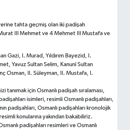
erine tahta geçmiş olan iki padişah
4 Murat III Mehmet ve 4 Mehmet III Mustafa ve
n Gazi, I. Murad, Yıldırım Bayezid, I.
et, Yavuz Sultan Selim, Kanunî Sultan
 Osman, II. Süleyman, II. Mustafa, I.
mizi tanımak için Osmanlı padişah sıralaması,
dişahları isimleri, resimli Osmanlı padişahları,
nın padişahları, Osmanlı padişahları kronolojik
 resimli konularına yakından bakabiliriz.
Osmanlı padişahları resimleri ve Osmanlı