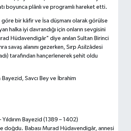
atı boyunca plânlı ve programlı hareket etti.
e göre bir kâfir ve İsa düşmanı olarak görülse
n halka iyi davrandığı için onların sevgisini
urad Hüdavendigâr" diye anılan Sultan Birinci
ra savaş alanını gezerken, Sırp Asilzâdesi
adı) tarafından hançerlenerek şehit oldu
m Bayezid, Savcı Bey ve İbrahim
Yıldırım Bayezid (1389 – 1402)
'de doğdu. Babası Murad Hüdavendigâr, annesi