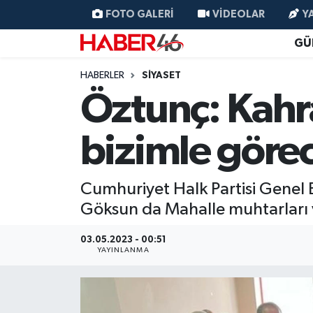
FOTO GALERI
VIDEOLAR
Y
GÜ
GÜNCEL
Nöbetçi Eczaneler
HABERLER
SİYASET
SİYASET
Hava Durumu
Öztunç: Kahr
EKONOMİ
Kahramanmaraş Namaz Vakitleri
bizimle göre
SPOR
Trafik Durumu
Cumhuriyet Halk Partisi Genel 
YAŞAM
Süper Lig Puan Durumu ve Fikstür
Göksun da Mahalle muhtarları v
TEKNOLOJİ
Tüm Manşetler
03.05.2023 - 00:51
YAYINLANMA
SAĞLIK
Son Dakika Haberleri
EĞİTİM
Haber Arşivi