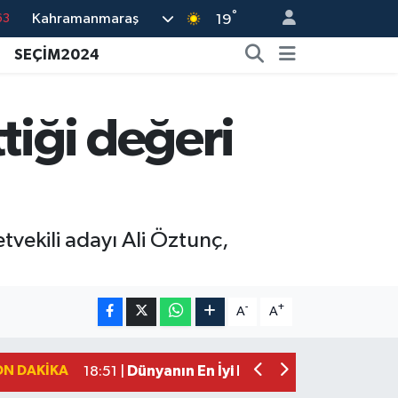
63
°
Kahramanmaraş
19
16
SEÇİM2024
02
07
iği değeri
45
70
vekili adayı Ali Öztunç,
Mersin'de Tatil Kabusu! Kahramanmar
19:49 |
Kahramanmaraş'ta Eksik Belgesi Ola
19:48 |
-
+
A
A
Onikişubat Belediyesi Gündüz Bakımevi
19:12 |
Kahramanmaraş'ta 29 Kilometrelik Gr
19:10 |
ON DAKIKA
Dünyanın En İyi Bisikletçileri Kahrama
18:51 |
Kahramanmaraş'ta Zehir Tacirlerine E
15:15 |