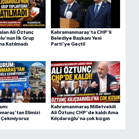
lan Ali Öztunç
Kahramanmaraş'ta CHP'li
lu'nun İlk Grup
Belediye Başkanı Yeni
na Katılmadı
Parti'ye Geçti!
rum:
Kahramanmaraş Milletvekili
araş'tan Elimizi
Ali Öztunç CHP'de kaldı Ama
le Çekmiyoruz
Kılçdaroğlu'na çok kızgın