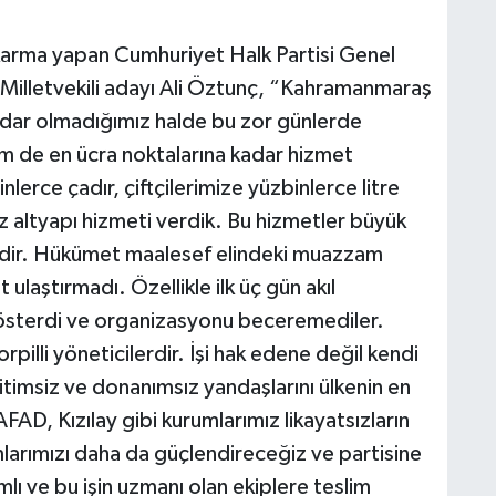
karma yapan Cumhuriyet Halk Partisi Genel
illetvekili adayı Ali Öztunç, “Kahramanmaraş
tidar olmadığımız halde bu zor günlerde
em de en ücra noktalarına kadar hizmet
lerce çadır, çiftçilerimize yüzbinlerce litre
ız altyapı hizmeti verdik. Bu hizmetler büyük
idir. Hükümet maalesef elindeki muazzam
ulaştırmadı. Özellikle ilk üç gün akıl
österdi ve organizasyonu beceremediler.
rpilli yöneticilerdir. İşi hak edene değil kendi
timsiz ve donanımsız yandaşlarını ülkenin en
AFAD, Kızılay gibi kurumlarımız likayatsızların
arımızı daha da güçlendireceğiz ve partisine
ı ve bu işin uzmanı olan ekiplere teslim