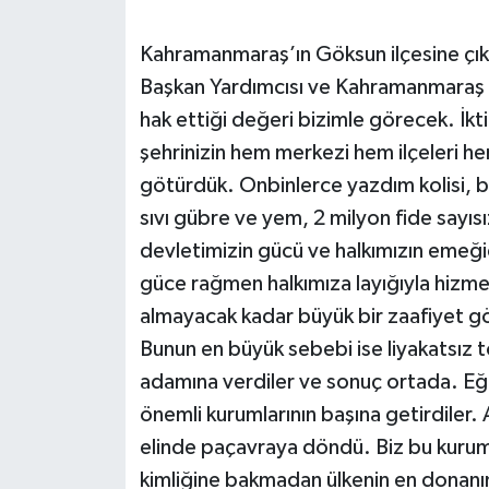
SEÇİM 2011
Kahramanmaraş’ın Göksun ilçesine çı
Başkan Yardımcısı ve Kahramanmaraş M
ÜÇÜNCÜ SAYFA
hak ettiği değeri bizimle görecek. İk
şehrinizin hem merkezi hem ilçeleri h
BİLİMNET
götürdük. Onbinlerce yazdım kolisi, bin
sıvı gübre ve yem, 2 milyon fide sayıs
Yemek
devletimizin gücü ve halkımızın emeğ
SİVİL TOPLUM
güce rağmen halkımıza layığıyla hizmet 
almayacak kadar büyük bir zaafiyet g
SEÇİM 2014
Bunun en büyük sebebi ise liyakatsız to
adamına verdiler ve sonuç ortada. Eği
KİM KİMDİR
önemli kurumlarının başına getirdiler. 
ÇEK GÖNDER
elinde paçavraya döndü. Biz bu kuruml
kimliğine bakmadan ülkenin en donanıml