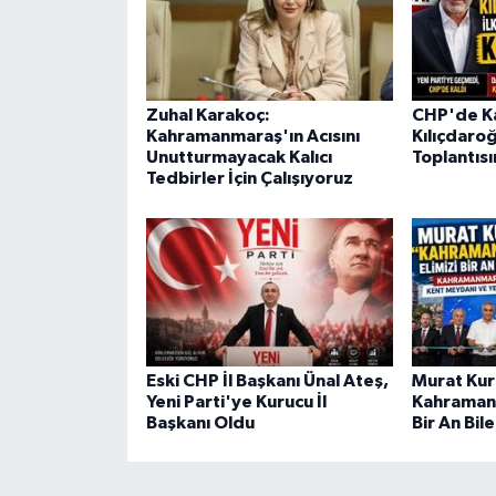
Zuhal Karakoç:
CHP'de Ka
Kahramanmaraş'ın Acısını
Kılıçdaroğ
Unutturmayacak Kalıcı
Toplantısı
Tedbirler İçin Çalışıyoruz
Eski CHP İl Başkanı Ünal Ateş,
Murat Ku
Yeni Parti'ye Kurucu İl
Kahramanm
Başkanı Oldu
Bir An Bi