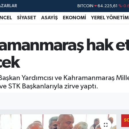
BITCOIN
64.225,61
%-0.
AZARLAR
DOLAR
47,7143
%0.
NCEL
SİYASET
ASAYİŞ
EKONOMİ
YEREL YÖNETİM
EURO
55,0317
%-0.
STERLİN
64,2463
%0.
amanmaraş hak ett
GRAM ALTIN
6510.40
%0.
BİST100
13.799
%
cek
Başkan Yardımcısı ve Kahramanmaraş Millet
e STK Başkanlarıyla zirve yaptı.
S