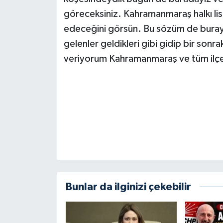
BİLİM TEKNOLOJİ
göreceksiniz. Kahramanmaraş halkı lis
edeceğini görsün. Bu sözüm de buraya 
ASAYİŞ
gelenler geldikleri gibi gidip bir son
veriyorum Kahramanmaraş ve tüm ilçe
SEÇİM 2015
ÇEVRE
BİLİM VE TEKNOLOJİ
YARIŞMALAR
TANITIM
Bunlar da ilginizi çekebilir
HABERDE İNSAN