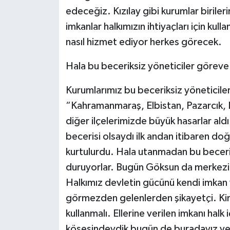
KİTAP
edeceğiz. Kızılay gibi kurumlar birile
imkanlar halkımızın ihtiyaçları için kull
HEDEF2020
nasıl hizmet ediyor herkes görecek.
OTOMOBİL
Hala bu beceriksiz yöneticiler görev
MİZAH
Kurumlarımız bu beceriksiz yöneticil
“Kahramanmaraş, Elbistan, Pazarcık,
TARİH
diğer ilçelerimizde büyük hasarlar ald
Genel
becerisi olsaydı ilk andan itibaren doğ
kurtulurdu. Hala utanmadan bu beceriks
Politika
duruyorlar. Bugün Göksun da merkezimi
Halkımız devletin gücünü kendi imkan ve
YEREL
görmezden gelenlerden şikayetçi. Kim 
kullanmalı. Ellerine verilen imkanı halk 
BÖLGEDEN
köşesindeydik bugün de buradayız ve y