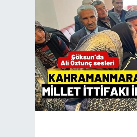
İLÇE HABERLERİ
KÜLTÜR-SANAT
KSÜ
DÜNYA
ROPORTAJ
MAGAZİN
KADIN-AİLE
YEREL YÖNETİM
MEDYA