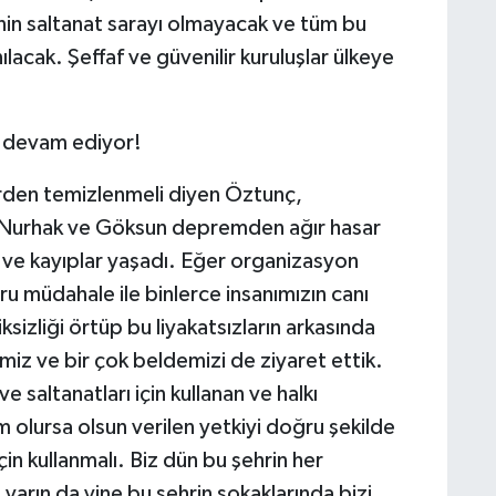
rinin saltanat sarayı olmayacak ve tüm bu
anılacak. Şeffaf ve güvenilir kuruluşlar ülkeye
e devam ediyor!
erden temizlenmeli diyen Öztunç,
 Nurhak ve Göksun depremden ağır hasar
ı ve kayıplar yaşadı. Eğer organizasyon
ru müdahale ile binlerce insanımızın canı
izliği örtüp bu liyakatsızların arkasında
z ve bir çok beldemizi de ziyaret ettik.
 saltanatları için kullanan ve halkı
olursa olsun verilen yetkiyi doğru şekilde
için kullanmalı. Biz dün bu şehrin her
arın da yine bu şehrin sokaklarında bizi