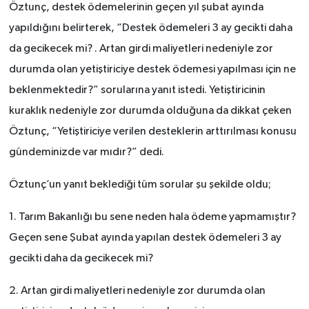
Öztunç, destek ödemelerinin geçen yıl şubat ayında
BİLİM TEKNOLOJİ
yapıldığını belirterek, “Destek ödemeleri 3 ay gecikti daha
ASAYİŞ
da gecikecek mi? . Artan girdi maliyetleri nedeniyle zor
durumda olan yetiştiriciye destek ödemesi yapılması için ne
SEÇİM 2015
beklenmektedir?” sorularına yanıt istedi. Yetiştiricinin
kuraklık nedeniyle zor durumda olduğuna da dikkat çeken
ÇEVRE
Öztunç, “Yetiştiriciye verilen desteklerin arttırılması konusu
BİLİM VE TEKNOLOJİ
gündeminizde var mıdır?” dedi.
Öztunç’un yanıt beklediği tüm sorular şu şekilde oldu;
YARIŞMALAR
1. Tarım Bakanlığı bu sene neden hala ödeme yapmamıştır?
TANITIM
Geçen sene Şubat ayında yapılan destek ödemeleri 3 ay
HABERDE İNSAN
gecikti daha da gecikecek mi?
2. Artan girdi maliyetleri nedeniyle zor durumda olan