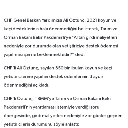
SEÇİM 2011
CHP Genel Başkan Yardımcısı Ali Öztunç, 2021 koyun ve
ÜÇÜNCÜ SAYFA
keçi desteklerinin hala ödenmediğini belirterek, Tarım ve
Orman Bakanı Bekir Pakdemirli’ye “Artan girdi maliyetleri
BİLİMNET
nedeniyle zor durumda olan yetiştiriciye destek ödemesi
yapılması için ne beklenmektedir?” dedi.
Yemek
CHP’li Ali Öztunç, sayıları 350 bini bulan koyun ve keçi
SİVİL TOPLUM
yetiştiricilerine yapılan destek ödemlerinin 3 aydır
ödenmediğini açıkladı.
SEÇİM 2014
CHP’li Öztunç, TBMM’ye Tarım ve Orman Bakanı Bekir
KİM KİMDİR
Pakdemirli’nin yanıtlaması istemiyle verdiği soru
ÇEK GÖNDER
önergesinde, girdi maliyetleri nedeniyle zor günler geçiren
yetiştiricilerin durumunu şöyle anlattı: