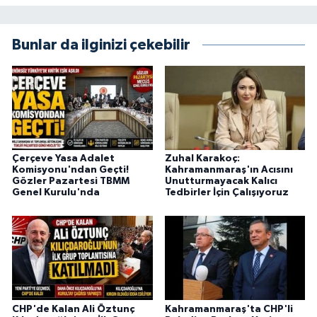
Bunlar da ilginizi çekebilir
Çerçeve Yasa Adalet
Zuhal Karakoç:
Komisyonu'ndan Geçti!
Kahramanmaraş'ın Acısını
Gözler Pazartesi TBMM
Unutturmayacak Kalıcı
Genel Kurulu'nda
Tedbirler İçin Çalışıyoruz
CHP'de Kalan Ali Öztunç
Kahramanmaraş'ta CHP'li