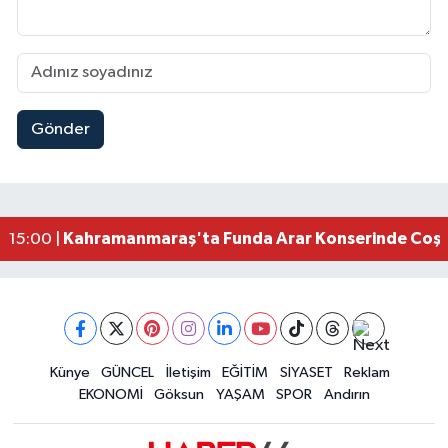
Gönder
Kahramanmaraş Elbistan’da İdris Altun Taziye ve
23:59 |
Kahramanmaraş Ağustos Fuarı'nda Ailelere Öze
23:51 |
Kahramanmaraş’ta Otomobil Yan Yattı: 3 Yaralı
23:48 |
Kahramanmaraş’ta orman yangını kontrol altına
16:48 |
Kahramanmaraş'ta Funda Arar Konserinde Coşku
15:00 |
Kahramanmaraş Depreminin Etkisi Bitmedi? Uzma
11:18 |
Kahramanmaraşlı Kaptan Bodrum'da Teknede 
09:30 |
Gaziantep Nurdağı'nda 4.5 Büyüklüğünde Depre
08:12 |
Künye
GÜNCEL
İletişim
EĞİTİM
SİYASET
Reklam
EKONOMİ
Göksun
YAŞAM
SPOR
Andırın