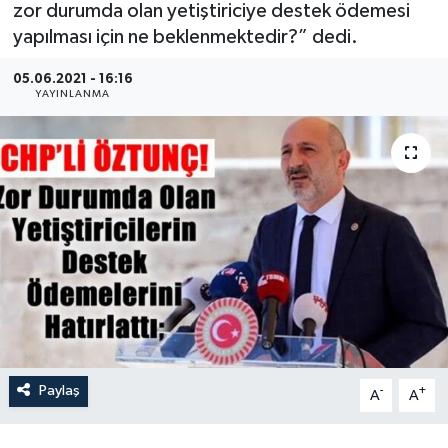
zor durumda olan yetiştiriciye destek ödemesi
yapılması için ne beklenmektedir?” dedi.
İLÇE HABERLERİ
05.06.2021 - 16:16
KÜLTÜR-SANAT
YAYINLANMA
KSÜ
DÜNYA
ROPORTAJ
MAGAZİN
KADIN-AİLE
Paylaş
YEREL YÖNETİM
-
+
A
A
MEDYA