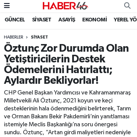
GÜNCEL
SİYASET
ASAYİŞ
EKONOMİ
YEREL Y
GÜNCEL
Nöbetçi Eczaneler
HABERLER
SİYASET
SİYASET
Hava Durumu
Öztunç Zor Durumda Olan
EKONOMİ
Kahramanmaraş Namaz Vakitleri
Yetiştiricilerin Destek
Ödemelerini Hatırlattı;
SPOR
Trafik Durumu
Aylardır Bekliyorlar!
YAŞAM
Süper Lig Puan Durumu ve Fikstür
CHP Genel Başkan Yardımcısı ve Kahramanmaraş
Milletvekili Ali Öztunç, 2021 koyun ve keçi
TEKNOLOJİ
Tüm Manşetler
desteklerinin hala ödenmediğini belirterek, Tarım
ve Orman Bakanı Bekir Pakdemirli’nin yanıtlaması
SAĞLIK
Son Dakika Haberleri
istemiyle Meclis Başkanlığı’na soru önergesi
sundu. Öztunç, “Artan girdi maliyetleri nedeniyle
EĞİTİM
Haber Arşivi