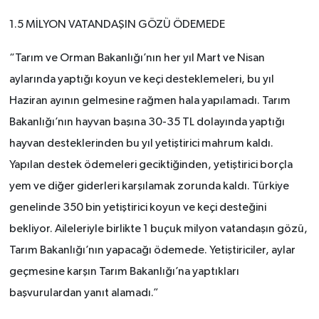
KİTAP
1.5 MİLYON VATANDAŞIN GÖZÜ ÖDEMEDE
HEDEF2020
“Tarım ve Orman Bakanlığı’nın her yıl Mart ve Nisan
OTOMOBİL
aylarında yaptığı koyun ve keçi desteklemeleri, bu yıl
Haziran ayının gelmesine rağmen hala yapılamadı. Tarım
MİZAH
Bakanlığı’nın hayvan başına 30-35 TL dolayında yaptığı
hayvan desteklerinden bu yıl yetiştirici mahrum kaldı.
TARİH
Yapılan destek ödemeleri geciktiğinden, yetiştirici borçla
Genel
yem ve diğer giderleri karşılamak zorunda kaldı. Türkiye
genelinde 350 bin yetiştirici koyun ve keçi desteğini
Politika
bekliyor. Aileleriyle birlikte 1 buçuk milyon vatandaşın gözü,
Tarım Bakanlığı’nın yapacağı ödemede. Yetiştiriciler, aylar
YEREL
geçmesine karşın Tarım Bakanlığı’na yaptıkları
başvurulardan yanıt alamadı.”
BÖLGEDEN