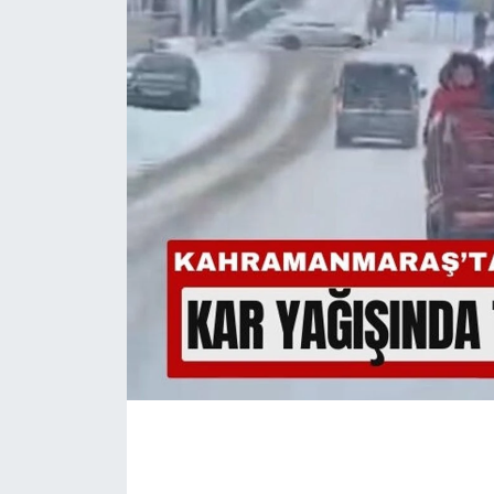
İLÇE HABERLERİ
KÜLTÜR-SANAT
KSÜ
DÜNYA
ROPORTAJ
MAGAZİN
KADIN-AİLE
YEREL YÖNETİM
MEDYA