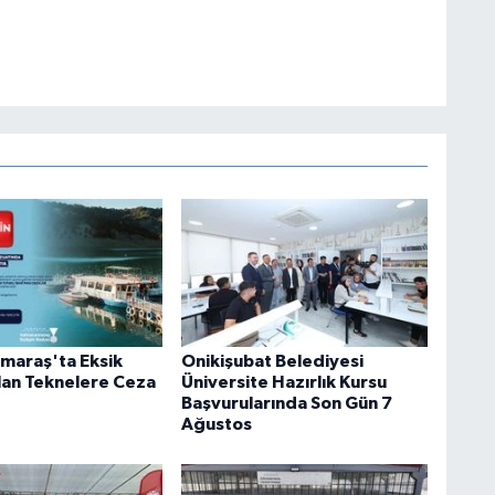
maraş'ta Eksik
Onikişubat Belediyesi
lan Teknelere Ceza
Üniversite Hazırlık Kursu
Başvurularında Son Gün 7
Ağustos