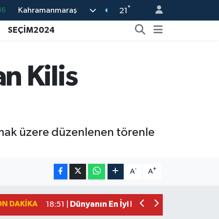
°
Kahramanmaraş
16
21
%0
SEÇİM2024
08
%0
 Kilis
12
70
mak üzere düzenlenen törenle
Mersin'de Tatil Kabusu! Kahramanmar
19:49 |
Kahramanmaraş'ta Eksik Belgesi Ola
19:48 |
-
+
A
A
Onikişubat Belediyesi Gündüz Bakımevi
19:12 |
Kahramanmaraş'ta 29 Kilometrelik Gr
19:10 |
ON DAKIKA
Dünyanın En İyi Bisikletçileri Kahrama
18:51 |
Kahramanmaraş'ta Zehir Tacirlerine E
15:15 |