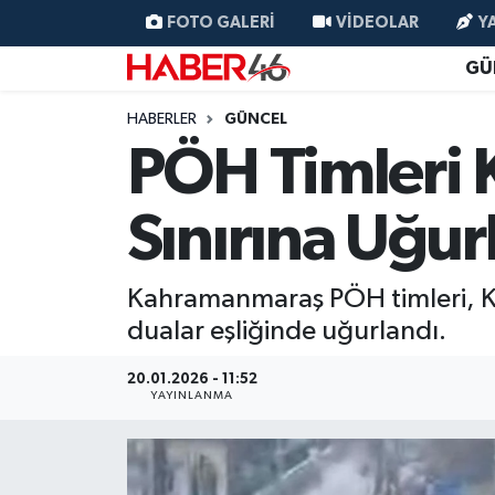
FOTO GALERI
VIDEOLAR
Y
GÜ
GÜNCEL
Nöbetçi Eczaneler
HABERLER
GÜNCEL
SİYASET
Hava Durumu
PÖH Timleri 
EKONOMİ
Kahramanmaraş Namaz Vakitleri
Sınırına Uğur
SPOR
Trafik Durumu
Kahramanmaraş PÖH timleri, Ki
YAŞAM
Süper Lig Puan Durumu ve Fikstür
dualar eşliğinde uğurlandı.
TEKNOLOJİ
Tüm Manşetler
20.01.2026 - 11:52
YAYINLANMA
SAĞLIK
Son Dakika Haberleri
EĞİTİM
Haber Arşivi