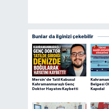
KİTAP
HEDEF2020
OTOMOBİL
Bunlar da ilginizi çekebilir
MİZAH
TARİH
Genel
Politika
Mersin'de Tatil Kabusu!
Kahraman
Kahramanmaraşlı Genç
Belgesi O
YEREL
Doktor Hayatını Kaybetti
Kapıda!
BÖLGEDEN