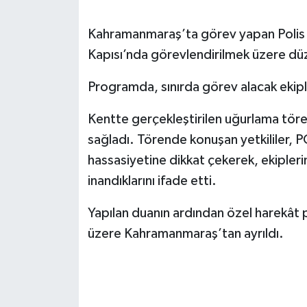
SEÇİM 2011
Kahramanmaraş’ta görev yapan Polis Öz
Kapısı’nda görevlendirilmek üzere dü
ÜÇÜNCÜ SAYFA
Programda, sınırda görev alacak ekipl
BİLİMNET
Kentte gerçekleştirilen uğurlama töre
Yemek
sağladı. Törende konuşan yetkililer, 
hassasiyetine dikkat çekerek, ekipleri
SİVİL TOPLUM
inandıklarını ifade etti.
SEÇİM 2014
Yapılan duanın ardından özel harekât p
üzere Kahramanmaraş’tan ayrıldı.
KİM KİMDİR
ÇEK GÖNDER