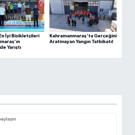
 İyi Bisikletçileri
Kahramanmaraş'ta Gerçeğini
maraş'ın
Aratmayan Yangın Tatbikatı!
de Yarıştı