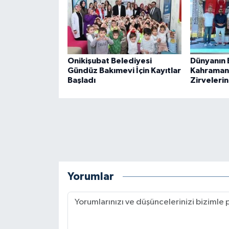
BİLİM TEKNOLOJİ
ASAYİŞ
Onikişubat Belediyesi
Dünyanın En
SEÇİM 2015
Gündüz Bakımevi İçin Kayıtlar
Kahraman
Başladı
Zirvelerin
ÇEVRE
BİLİM VE TEKNOLOJİ
YARIŞMALAR
TANITIM
Yorumlar
HABERDE İNSAN