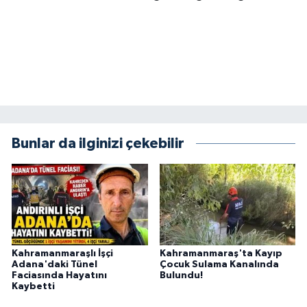
BİLİM TEKNOLOJİ
ASAYİŞ
SEÇİM 2015
ÇEVRE
Bunlar da ilginizi çekebilir
BİLİM VE TEKNOLOJİ
YARIŞMALAR
TANITIM
Kahramanmaraşlı İşçi
Kahramanmaraş'ta Kayıp
HABERDE İNSAN
Adana'daki Tünel
Çocuk Sulama Kanalında
Faciasında Hayatını
Bulundu!
Kaybetti