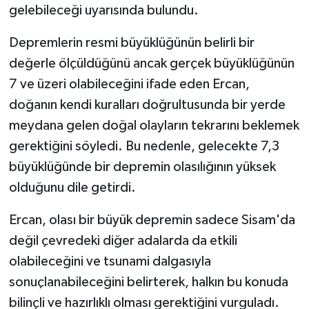
KİTAP
gelebileceği uyarısında bulundu.
HEDEF2020
Depremlerin resmi büyüklüğünün belirli bir
değerle ölçüldüğünü ancak gerçek büyüklüğünün
OTOMOBİL
7 ve üzeri olabileceğini ifade eden Ercan,
doğanın kendi kuralları doğrultusunda bir yerde
MİZAH
meydana gelen doğal olayların tekrarını beklemek
TARİH
gerektiğini söyledi. Bu nedenle, gelecekte 7,3
büyüklüğünde bir depremin olasılığının yüksek
Genel
olduğunu dile getirdi.
Politika
Ercan, olası bir büyük depremin sadece Sisam'da
değil çevredeki diğer adalarda da etkili
YEREL
olabileceğini ve tsunami dalgasıyla
sonuçlanabileceğini belirterek, halkın bu konuda
BÖLGEDEN
bilinçli ve hazırlıklı olması gerektiğini vurguladı.