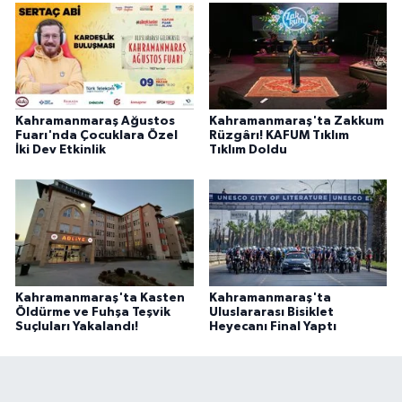
Kahramanmaraş Ağustos
Kahramanmaraş'ta Zakkum
Fuarı'nda Çocuklara Özel
Rüzgârı! KAFUM Tıklım
İki Dev Etkinlik
Tıklım Doldu
Kahramanmaraş'ta Kasten
Kahramanmaraş'ta
Öldürme ve Fuhşa Teşvik
Uluslararası Bisiklet
Suçluları Yakalandı!
Heyecanı Final Yaptı