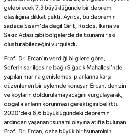
gelebilecek 7,3 büyüklüğünde bir deprem
SEÇİM 2011
olasılığına dikkat çekti. Ayrıca, bu depremin
sadece Sisam'da değil Girit, Rodos, İkaria ve
ÜÇÜNCÜ SAYFA
Sakız Adası gibi bölgelerde de tsunami riski
oluşturabileceğini vurguladı.
BİLİMNET
Prof. Dr. Ercan'ın verdiği bilgilere göre,
Yemek
Seferihisar ilçesine bağlı Sığacık Mahallesi'nde
SİVİL TOPLUM
yapılan marina genişlemesi planlarına karşı
düzenlenen bir eylemde konuşan Ercan, denizin
SEÇİM 2014
ve koyların doldurulamayacağını vurgulayarak,
doğal alanların korunması gerektiğini belirtti.
KİM KİMDİR
2020'deki 6,6 büyüklüğündeki depremin
ardından yaşanan tsunami olayına atıfta bulunan
ÇEK GÖNDER
Prof. Dr. Ercan, daha büyük bir tsunaminin