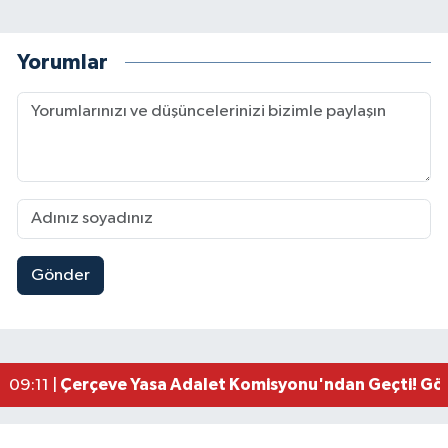
Yorumlar
Gönder
Kahramanmaraşlı İşçi Adana'daki Tünel Faciasın
17:19 |
Kahramanmaraş'ta Kayıp Çocuk Sulama Kanalın
15:00 |
Kahramanmaraş'ta Zakkum Rüzgârı! KAFUM Tıkl
12:28 |
Kahramanmaraş'ta Kasten Öldürme ve Fuhşa Teşvi
12:18 |
Çerçeve Yasa Adalet Komisyonu'ndan Geçti! Gö
09:11 |
Kahramanmaraş'taki Okul Saldırısı TBMM Günde
09:04 |
Kahramanmaraş'ta Uluslararası Bisiklet Heyecan
22:09 |