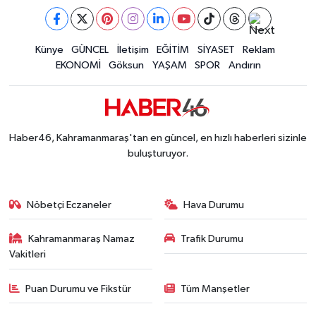
Kahramanmaraş'ta Pusula Maraş Eğitim Merkezi
20:14 |
Kahramanmaraş'ta Tarım İçin Su Seferberliği Ba
20:05 |
Kahramanmaraş'ta 5 Kilometrelik Yolda Sıcak As
Künye
GÜNCEL
İletişim
EĞİTİM
SİYASET
Reklam
20:02 |
EKONOMİ
Göksun
YAŞAM
SPOR
Andırın
Haber46, Kahramanmaraş'tan en güncel, en hızlı haberleri sizinle
buluşturuyor.
Nöbetçi Eczaneler
Hava Durumu
Kahramanmaraş Namaz
Trafik Durumu
Vakitleri
Puan Durumu ve Fikstür
Tüm Manşetler