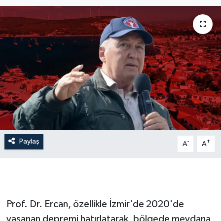
İLÇE HABERLERİ
KÜLTÜR-SANAT
KSÜ
DÜNYA
ROPORTAJ
Paylaş
-
+
MAGAZİN
A
A
KADIN-AİLE
YEREL YÖNETİM
Prof. Dr. Ercan, özellikle İzmir'de 2020'de
yaşanan depremi hatırlatarak, bölgede meydana
MEDYA