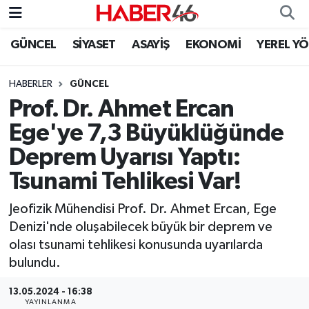
GÜNCEL
SİYASET
ASAYİŞ
EKONOMİ
YEREL Y
GÜNCEL
Nöbetçi Eczaneler
HABERLER
GÜNCEL
SİYASET
Hava Durumu
Prof. Dr. Ahmet Ercan
EKONOMİ
Kahramanmaraş Namaz Vakitleri
Ege'ye 7,3 Büyüklüğünde
Deprem Uyarısı Yaptı:
SPOR
Trafik Durumu
Tsunami Tehlikesi Var!
YAŞAM
Süper Lig Puan Durumu ve Fikstür
Jeofizik Mühendisi Prof. Dr. Ahmet Ercan, Ege
Denizi'nde oluşabilecek büyük bir deprem ve
TEKNOLOJİ
Tüm Manşetler
olası tsunami tehlikesi konusunda uyarılarda
bulundu.
SAĞLIK
Son Dakika Haberleri
13.05.2024 - 16:38
EĞİTİM
Haber Arşivi
YAYINLANMA