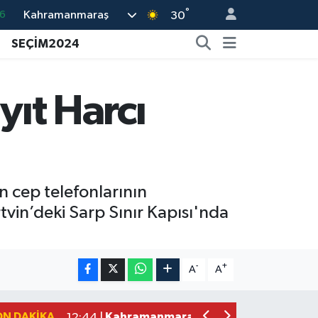
°
Kahramanmaraş
5
30
8
SEÇİM2024
2
9
yıt Harcı
0
6
n cep telefonlarının
tvin’deki Sarp Sınır Kapısı'nda
Kahramanmaraş'ın Tarihi Mirası İçin A
22:09 |
Kahramanmaraş'ta Gazneliler Caddesi
21:56 |
-
+
A
A
Kahramanmaraş'ta Acı Son! Kayıp Yaş
21:05 |
Kahramanmaraş'ta İş Kazası Can Aldı
16:36 |
ON DAKIKA
Kahramanmaraş'ta Alternatif Rock Ge
12:44 |