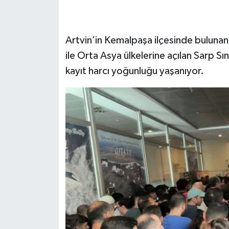
SEÇİM 2011
Artvin’in Kemalpaşa ilçesinde bulunan
ÜÇÜNCÜ SAYFA
ile Orta Asya ülkelerine açılan Sarp Sın
kayıt harcı yoğunluğu yaşanıyor.
BİLİMNET
Yemek
SİVİL TOPLUM
SEÇİM 2014
KİM KİMDİR
ÇEK GÖNDER