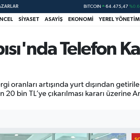
AZARLAR
DOLAR
47,5971
%0.0
EURO
55,1336
%0.1
NCEL
SİYASET
ASAYİŞ
EKONOMİ
YEREL YÖNETİM
STERLİN
64,2534
%0.2
GRAM ALTIN
6518.23
%0.3
pısı'nda Telefon Ka
BİST100
13.703
%
BITCOIN
64.475,47
%0.6
i oranları artışında yurt dışından getirile
 20 bin TL’ye çıkarılması kararı üzerine Ar
S