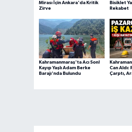
Mirası İçin Ankara'da Kritik
Bisiklet 
Zirve
Rekabet
Kahramanmaraş'ta Acı Son!
Kahramanm
Kayıp Yaşlı Adam Berke
Can Aldı:
Barajı'nda Bulundu
Çarptı, A