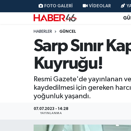
FOTO GALERI
VIDEOLAR
Y
GÜ
GÜNCEL
Nöbetçi Eczaneler
HABERLER
GÜNCEL
SİYASET
Hava Durumu
Sarp Sınır Ka
EKONOMİ
Kahramanmaraş Namaz Vakitleri
Kuyruğu!
SPOR
Trafik Durumu
Resmi Gazete'de yayınlanan verg
YAŞAM
Süper Lig Puan Durumu ve Fikstür
kaydedilmesi için gereken harcın
yoğunluk yaşandı.
TEKNOLOJİ
Tüm Manşetler
07.07.2023 - 14:28
SAĞLIK
Son Dakika Haberleri
YAYINLANMA
EĞİTİM
Haber Arşivi