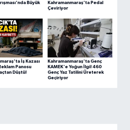
Yarışması'nda Büyük
Kahramanmaraş'ta Pedal
Çeviriyor
araş'ta İş Kazası
Kahramanmaraş'ta Genç
 Reklam Panosu
KAMEK'e Yoğun İlgi! 460
raçtan Düştü!
Genç Yaz Tatilini Üreterek
Geçiriyor