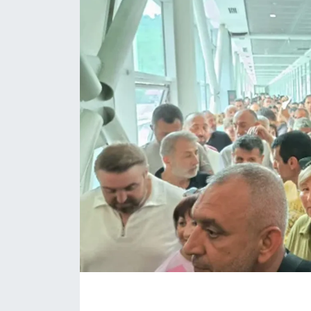
İLÇE HABERLERİ
KÜLTÜR-SANAT
KSÜ
DÜNYA
ROPORTAJ
MAGAZİN
KADIN-AİLE
YEREL YÖNETİM
MEDYA