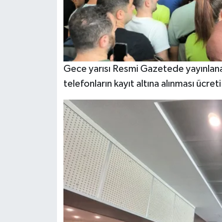
KİTAP
HEDEF2020
OTOMOBİL
Gece yarısı Resmi Gazetede yayınlanan 
MİZAH
telefonların kayıt altına alınması ücreti
TARİH
Genel
Politika
YEREL
BÖLGEDEN