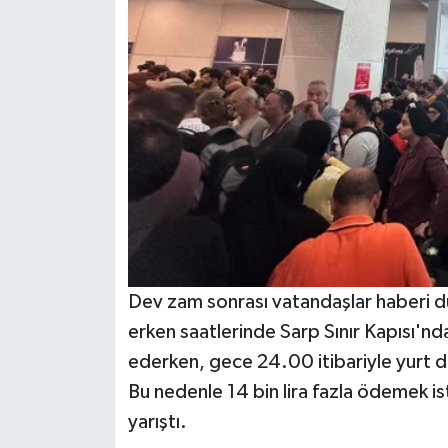
BİLİM TEKNOLOJİ
ASAYİŞ
SEÇİM 2015
ÇEVRE
BİLİM VE TEKNOLOJİ
YARIŞMALAR
Dev zam sonrası vatandaşlar haberi duy
TANITIM
erken saatlerinde Sarp Sınır Kapısı'
ederken, gece 24.00 itibariyle yurt dış
HABERDE İNSAN
Bu nedenle 14 bin lira fazla ödemek is
yarıştı.