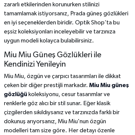
zararlı etkilerinden korunurken stilinizi
BİLİM TEKNOLOJİ
tamamlamak istiyorsanız, Prada güneş gözlükleri
ASAYİŞ
en iyi seçeneklerden biridir. Optik Shop’ta bu
eşsiz koleksiyonları inceleyebilir ve tarzınıza
SEÇİM 2015
uygun modeli kolayca bulabilirsiniz.
ÇEVRE
Miu Miu Güneş Gözlükleri ile
Kendinizi Yenileyin
BİLİM VE TEKNOLOJİ
Miu Miu, özgün ve çarpıcı tasarımları ile dikkat
YARIŞMALAR
çeken bir diğer prestijli markadır.
Miu Miu güneş
gözlüğü
koleksiyonu, cesur tasarımlar ve
TANITIM
renklerle göz alıcı bir stil sunar. Eğer klasik
çizgilerden sıkıldıysanız ve tarzınızda farklı bir
HABERDE İNSAN
dokunuş arıyorsanız, Miu Miu'nun özgün
modelleri tam size göre. Her detayı özenle