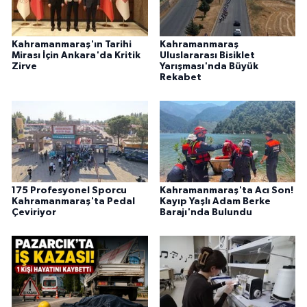
Kahramanmaraş'ın Tarihi
Kahramanmaraş
Mirası İçin Ankara'da Kritik
Uluslararası Bisiklet
Zirve
Yarışması'nda Büyük
Rekabet
175 Profesyonel Sporcu
Kahramanmaraş'ta Acı Son!
Kahramanmaraş'ta Pedal
Kayıp Yaşlı Adam Berke
Çeviriyor
Barajı'nda Bulundu