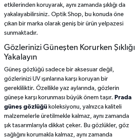
etkilerinden koruyarak, aynı zamanda şıklığı da
yakalayabilirsiniz. Optik Shop, bu konuda öne
SEÇİM 2011
çıkan bir marka olarak geniş bir ürün yelpazesi
ÜÇÜNCÜ SAYFA
sunmaktadır.
BİLİMNET
Gözlerinizi Güneşten Korurken Şıklığı
Yakalayın
Yemek
Güneş gözlüğü sadece bir aksesuar değil,
SİVİL TOPLUM
gözlerinizi UV ışınlarına karşı koruyan bir
gerekliliktir. Özellikle yaz aylarında, gözlerin
SEÇİM 2014
güneşe karşı korunması büyük önem taşır.
Prada
güneş gözlüğü
koleksiyonu, yalnızca kaliteli
KİM KİMDİR
malzemelerle üretilmekle kalmaz, aynı zamanda
şık tasarımlarıyla dikkat çeker. Bu gözlükler, göz
ÇEK GÖNDER
sağlığını korumakla kalmaz, aynı zamanda