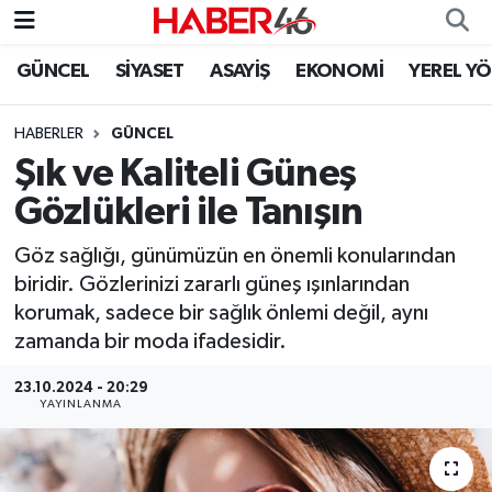
GÜNCEL
SİYASET
ASAYİŞ
EKONOMİ
YEREL Y
GÜNCEL
Nöbetçi Eczaneler
HABERLER
GÜNCEL
SİYASET
Hava Durumu
Şık ve Kaliteli Güneş
EKONOMİ
Kahramanmaraş Namaz Vakitleri
Gözlükleri ile Tanışın
SPOR
Trafik Durumu
Göz sağlığı, günümüzün en önemli konularından
biridir. Gözlerinizi zararlı güneş ışınlarından
YAŞAM
Süper Lig Puan Durumu ve Fikstür
korumak, sadece bir sağlık önlemi değil, aynı
zamanda bir moda ifadesidir.
TEKNOLOJİ
Tüm Manşetler
23.10.2024 - 20:29
YAYINLANMA
SAĞLIK
Son Dakika Haberleri
EĞİTİM
Haber Arşivi