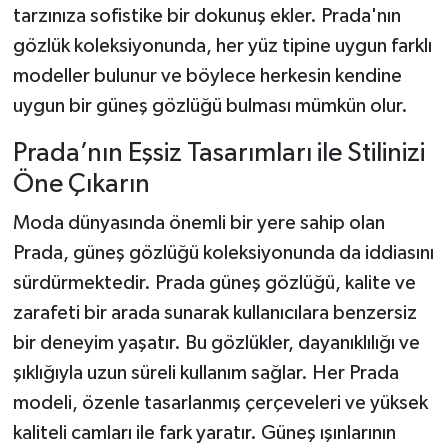
KİTAP
tarzınıza sofistike bir dokunuş ekler. Prada'nın
gözlük koleksiyonunda, her yüz tipine uygun farklı
HEDEF2020
modeller bulunur ve böylece herkesin kendine
uygun bir güneş gözlüğü bulması mümkün olur.
OTOMOBİL
Prada’nın Eşsiz Tasarımları ile Stilinizi
MİZAH
Öne Çıkarın
TARİH
Moda dünyasında önemli bir yere sahip olan
Prada, güneş gözlüğü koleksiyonunda da iddiasını
Genel
sürdürmektedir. Prada güneş gözlüğü, kalite ve
zarafeti bir arada sunarak kullanıcılara benzersiz
Politika
bir deneyim yaşatır. Bu gözlükler, dayanıklılığı ve
YEREL
şıklığıyla uzun süreli kullanım sağlar. Her Prada
modeli, özenle tasarlanmış çerçeveleri ve yüksek
BÖLGEDEN
kaliteli camları ile fark yaratır. Güneş ışınlarının