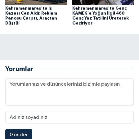
Kahramanmaraş'ta İş
Kahramanmaraş'ta Genç
Kazası Can Aldı: Reklam
KAMEK'e Yoğun İlgi! 460
Panosu Çarptı, Araçtan
Genç Yaz Tatilini Üreterek
Düştü!
Geçiriyor
Yorumlar
Gönder
Kahramanmaraş'ın Tarihi Mirası İçin Ankara'da Kr
22:09 |