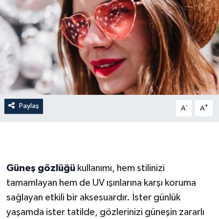
İLÇE HABERLERİ
KÜLTÜR-SANAT
KSÜ
DÜNYA
Paylaş
-
+
A
A
ROPORTAJ
MAGAZİN
KADIN-AİLE
Güneş gözlüğü
kullanımı, hem stilinizi
tamamlayan hem de UV ışınlarına karşı koruma
YEREL YÖNETİM
sağlayan etkili bir aksesuardır. İster günlük
yaşamda ister tatilde, gözlerinizi güneşin zararlı
MEDYA