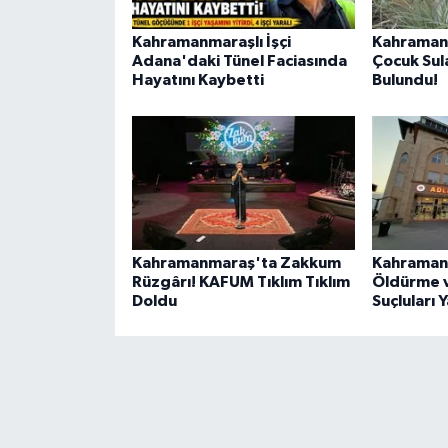
BİLİM TEKNOLOJİ
Kahramanmaraşlı İşçi
Kahraman
Adana'daki Tünel Faciasında
Çocuk Sul
ASAYİŞ
Hayatını Kaybetti
Bulundu!
SEÇİM 2015
ÇEVRE
BİLİM VE TEKNOLOJİ
Kahramanmaraş'ta Zakkum
Kahraman
YARIŞMALAR
Rüzgârı! KAFUM Tıklım Tıklım
Öldürme v
Doldu
Suçluları 
TANITIM
HABERDE İNSAN