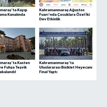
maraş'ta Kayıp
Kahramanmaraş Ağustos
ama Kanalında
Fuarı'nda Çocuklara Özel İki
Dev Etkinlik
maraş'ta Kasten
Kahramanmaraş'ta
e Fuhşa Teşvik
Uluslararası Bisiklet Heyecanı
Yakalandı!
Final Yaptı