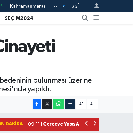
°
Kahramanmaraş
35
25
18
SEÇİM2024
32
38
Cinayeti
03
14
 bedeninin bulunması üzerine
esi'nde yapıldı.
Kahramanmaraşlı İşçi Adana'daki Tüne
17:19 |
Kahramanmaraş'ta Kayıp Çocuk Sula
15:00 |
-
+
A
A
Kahramanmaraş'ta Zakkum Rüzgârı! K
12:28 |
Kahramanmaraş'ta Kasten Öldürme ve 
12:18 |
ON DAKIKA
Çerçeve Yasa Adalet Komisyonu'ndan
09:11 |
Kahramanmaraş'taki Okul Saldırısı 
09:04 |