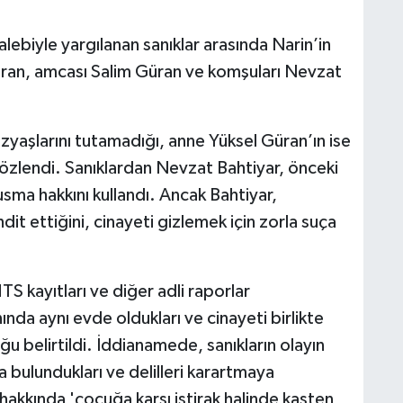
lebiyle yargılanan sanıklar arasında Narin’in
ran, amcası Salim Güran ve komşuları Nevzat
zyaşlarını tutamadığı, anne Yüksel Güran’ın ise
gözlendi. Sanıklardan Nevzat Bahtiyar, önceki
usma hakkını kullandı. Ancak Bahtiyar,
dit ettiğini, cinayeti gizlemek için zorla suça
 kayıtları ve diğer adli raporlar
nda aynı evde oldukları ve cinayeti birlikte
ğu belirtildi. İddianamede, sanıkların olayın
da bulundukları ve delilleri karartmaya
r hakkında 'çocuğa karşı iştirak halinde kasten