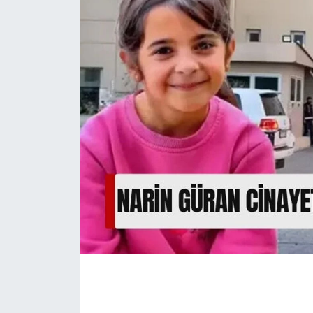
İLÇE HABERLERİ
KÜLTÜR-SANAT
KSÜ
DÜNYA
ROPORTAJ
MAGAZİN
KADIN-AİLE
YEREL YÖNETİM
MEDYA