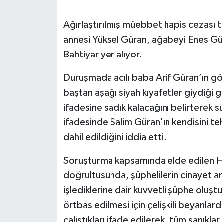
SEÇİM 2011
Ağırlaştırılmış müebbet hapis cezası ta
annesi Yüksel Güran, ağabeyi Enes Gü
ÜÇÜNCÜ SAYFA
Bahtiyar yer alıyor.
BİLİMNET
Duruşmada acılı baba Arif Güran’ın gö
baştan aşağı siyah kıyafetler giydiği 
Yemek
ifadesine sadık kalacağını belirterek s
ifadesinde Salim Güran'ın kendisini teh
SİVİL TOPLUM
dahil edildiğini iddia etti.
SEÇİM 2014
Soruşturma kapsamında elde edilen HTS
doğrultusunda, şüphelilerin cinayet anı
KİM KİMDİR
işlediklerine dair kuvvetli şüphe oluştu
ÇEK GÖNDER
örtbas edilmesi için çelişkili beyanlar
çalıştıkları ifade edilerek, tüm sanıkla