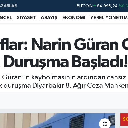
AZARLAR
BITCOIN
64.998,24
%0.
DOLAR
47,7436
%0.
NCEL
SİYASET
ASAYİŞ
EKONOMİ
YEREL YÖNETİM
EURO
55,2510
%0.
STERLİN
64,4811
%0.
aflar: Narin Güran 
GRAM ALTIN
6660.55
%0.
k Duruşma Başladı!
BİST100
13.779
%-
in Güran'ın kaybolmasının ardından cansız
ilk duruşma Diyarbakır 8. Ağır Ceza Mahkem
S