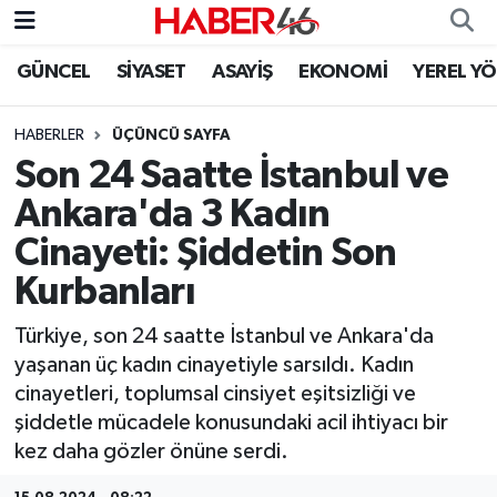
GÜNCEL
SİYASET
ASAYİŞ
EKONOMİ
YEREL Y
GÜNCEL
Nöbetçi Eczaneler
HABERLER
ÜÇÜNCÜ SAYFA
SİYASET
Hava Durumu
Son 24 Saatte İstanbul ve
EKONOMİ
Kahramanmaraş Namaz Vakitleri
Ankara'da 3 Kadın
Cinayeti: Şiddetin Son
SPOR
Trafik Durumu
Kurbanları
YAŞAM
Süper Lig Puan Durumu ve Fikstür
Türkiye, son 24 saatte İstanbul ve Ankara'da
yaşanan üç kadın cinayetiyle sarsıldı. Kadın
TEKNOLOJİ
Tüm Manşetler
cinayetleri, toplumsal cinsiyet eşitsizliği ve
şiddetle mücadele konusundaki acil ihtiyacı bir
SAĞLIK
Son Dakika Haberleri
kez daha gözler önüne serdi.
EĞİTİM
Haber Arşivi