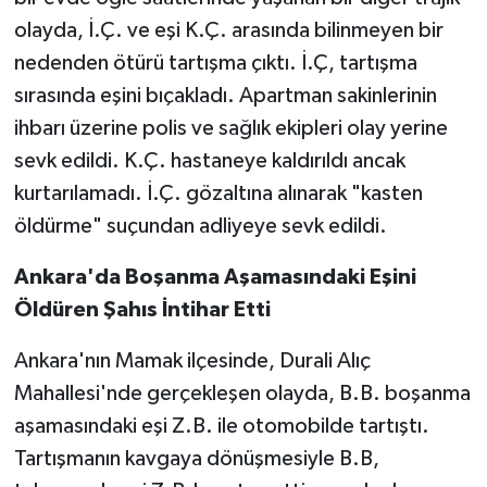
KİTAP
olayda, İ.Ç. ve eşi K.Ç. arasında bilinmeyen bir
nedenden ötürü tartışma çıktı. İ.Ç, tartışma
HEDEF2020
sırasında eşini bıçakladı. Apartman sakinlerinin
OTOMOBİL
ihbarı üzerine polis ve sağlık ekipleri olay yerine
sevk edildi. K.Ç. hastaneye kaldırıldı ancak
MİZAH
kurtarılamadı. İ.Ç. gözaltına alınarak "kasten
öldürme" suçundan adliyeye sevk edildi.
TARİH
Ankara'da Boşanma Aşamasındaki Eşini
Genel
Öldüren Şahıs İntihar Etti
Politika
Ankara'nın Mamak ilçesinde, Durali Alıç
Mahallesi'nde gerçekleşen olayda, B.B. boşanma
YEREL
aşamasındaki eşi Z.B. ile otomobilde tartıştı.
BÖLGEDEN
Tartışmanın kavgaya dönüşmesiyle B.B,