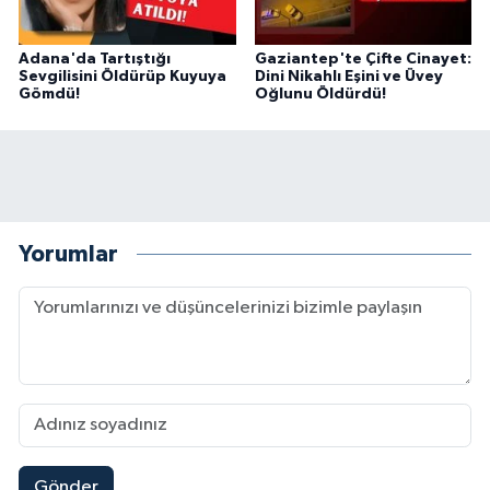
Adana'da Tartıştığı
Gaziantep'te Çifte Cinayet:
Sevgilisini Öldürüp Kuyuya
Dini Nikahlı Eşini ve Üvey
Gömdü!
Oğlunu Öldürdü!
Yorumlar
Gönder
Kahramanmaraş'ın Tarihi Mirası İçin Ankara'da Kr
22:09 |