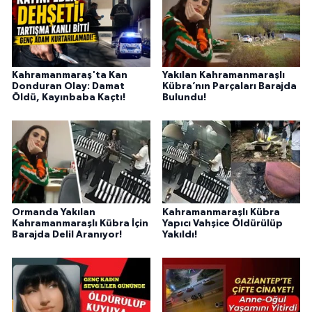
Kahramanmaraş'ta Kan
Yakılan Kahramanmaraşlı
Donduran Olay: Damat
Kübra’nın Parçaları Barajda
Öldü, Kayınbaba Kaçtı!
Bulundu!
Ormanda Yakılan
Kahramanmaraşlı Kübra
Kahramanmaraşlı Kübra İçin
Yapıcı Vahşice Öldürülüp
Barajda Delil Aranıyor!
Yakıldı!