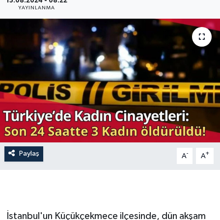
15.08.2024 - 08:22
YAYINLANMA
İLÇE HABERLERİ
KÜLTÜR-SANAT
KSÜ
DÜNYA
ROPORTAJ
MAGAZİN
Paylaş
-
+
A
A
KADIN-AİLE
YEREL YÖNETİM
İstanbul'un Küçükçekmece ilçesinde, dün akşam
MEDYA