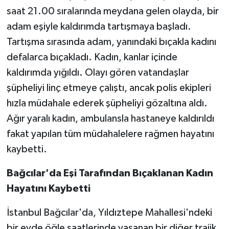
saat 21.00 sıralarında meydana gelen olayda, bir
SEÇİM 2011
adam eşiyle kaldırımda tartışmaya başladı.
Tartışma sırasında adam, yanındaki bıçakla kadını
ÜÇÜNCÜ SAYFA
defalarca bıçakladı. Kadın, kanlar içinde
kaldırımda yığıldı. Olayı gören vatandaşlar
BİLİMNET
şüpheliyi linç etmeye çalıştı, ancak polis ekipleri
Yemek
hızla müdahale ederek şüpheliyi gözaltına aldı.
Ağır yaralı kadın, ambulansla hastaneye kaldırıldı
SİVİL TOPLUM
fakat yapılan tüm müdahalelere rağmen hayatını
kaybetti.
SEÇİM 2014
Bağcılar'da Eşi Tarafından Bıçaklanan Kadın
KİM KİMDİR
Hayatını Kaybetti
ÇEK GÖNDER
İstanbul Bağcılar'da, Yıldıztepe Mahallesi'ndeki
bir evde öğle saatlerinde yaşanan bir diğer trajik