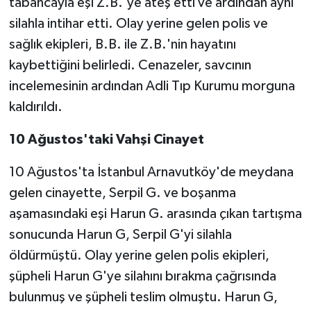
tabancayla eşi Z.B.'ye ateş etti ve ardından aynı
BİLİM TEKNOLOJİ
silahla intihar etti. Olay yerine gelen polis ve
sağlık ekipleri, B.B. ile Z.B.'nin hayatını
ASAYİŞ
kaybettiğini belirledi. Cenazeler, savcının
SEÇİM 2015
incelemesinin ardından Adli Tıp Kurumu morguna
kaldırıldı.
ÇEVRE
10 Ağustos'taki Vahşi Cinayet
BİLİM VE TEKNOLOJİ
10 Ağustos'ta İstanbul Arnavutköy'de meydana
YARIŞMALAR
gelen cinayette, Serpil G. ve boşanma
aşamasındaki eşi Harun G. arasında çıkan tartışma
TANITIM
sonucunda Harun G, Serpil G'yi silahla
öldürmüştü. Olay yerine gelen polis ekipleri,
HABERDE İNSAN
şüpheli Harun G'ye silahını bırakma çağrısında
bulunmuş ve şüpheli teslim olmuştu. Harun G,