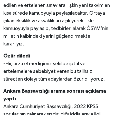
BİLİM TEKNOLOJİ
edilen ve ertelenen sınavlara ilişkin yeni takvim en
kısa sürede kamuoyuyla paylaşılacaktır. Ortaya
ASAYİŞ
çıkan eksiklik ve aksaklıkları açık yüreklilikle
kamuoyuyla paylaşıp, tedbirleri alarak ÖSYM'nin
SEÇİM 2015
milletin kalbindeki yerini güçlendirmekte
kararlıyız.
ÇEVRE
Özür diledi
BİLİM VE TEKNOLOJİ
-Hiç arzu etmediğimiz şekilde iptal ve
YARIŞMALAR
ertelemelere sebebiyet veren bu talihsiz
süreçten dolayı tüm adaylardan özür diliyoruz.
TANITIM
Ankara Başsavcılığı arama sonrası açıklama
HABERDE İNSAN
yaptı
Ankara Cumhuriyet Başsavcılığı, 2022 KPSS
sorularının çalınarak sızdırıldığı iddialarıyla ilgili