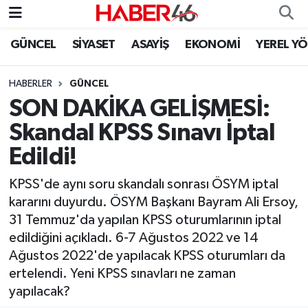
GÜNCEL
SİYASET
ASAYİŞ
EKONOMİ
YEREL Y
GÜNCEL
Nöbetçi Eczaneler
HABERLER
GÜNCEL
SİYASET
Hava Durumu
SON DAKİKA GELİŞMESİ:
EKONOMİ
Kahramanmaraş Namaz Vakitleri
Skandal KPSS Sınavı İptal
Edildi!
SPOR
Trafik Durumu
KPSS'de aynı soru skandalı sonrası ÖSYM iptal
YAŞAM
Süper Lig Puan Durumu ve Fikstür
kararını duyurdu. ÖSYM Başkanı Bayram Ali Ersoy,
31 Temmuz'da yapılan KPSS oturumlarının iptal
TEKNOLOJİ
Tüm Manşetler
edildiğini açıkladı. 6-7 Ağustos 2022 ve 14
Ağustos 2022'de yapılacak KPSS oturumları da
SAĞLIK
Son Dakika Haberleri
ertelendi. Yeni KPSS sınavları ne zaman
yapılacak?
EĞİTİM
Haber Arşivi