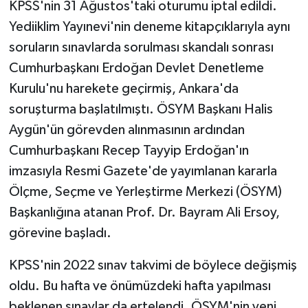
KPSS'nin 31 Ağustos'taki oturumu iptal edildi.
Yediiklim Yayınevi'nin deneme kitapçıklarıyla aynı
SEÇİM 2011
soruların sınavlarda sorulması skandalı sonrası
ÜÇÜNCÜ SAYFA
Cumhurbaşkanı Erdoğan Devlet Denetleme
Kurulu'nu harekete geçirmiş, Ankara'da
BİLİMNET
soruşturma başlatılmıştı. ÖSYM Başkanı Halis
Aygün'ün görevden alınmasının ardından
Yemek
Cumhurbaşkanı Recep Tayyip Erdoğan'ın
imzasıyla Resmi Gazete'de yayımlanan kararla
SİVİL TOPLUM
Ölçme, Seçme ve Yerleştirme Merkezi (ÖSYM)
SEÇİM 2014
Başkanlığına atanan Prof. Dr. Bayram Ali Ersoy,
görevine başladı.
KİM KİMDİR
KPSS'nin 2022 sınav takvimi de böylece değişmiş
ÇEK GÖNDER
oldu. Bu hafta ve önümüzdeki hafta yapılması
beklenen sınavlar da ertelendi. ÖSYM'nin yeni