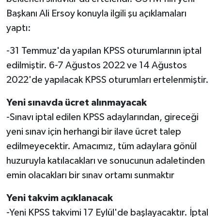
KİTAP
Başkanı Ali Ersoy konuyla ilgili şu açıklamaları
yaptı:
HEDEF2020
-31 Temmuz'da yapılan KPSS oturumlarının iptal
OTOMOBİL
edilmiştir. 6-7 Ağustos 2022 ve 14 Ağustos
MİZAH
2022'de yapılacak KPSS oturumları ertelenmiştir.
TARİH
Yeni sınavda ücret alınmayacak
-Sınavı iptal edilen KPSS adaylarından, gireceği
Genel
yeni sınav için herhangi bir ilave ücret talep
edilmeyecektir. Amacımız, tüm adaylara gönül
Politika
huzuruyla katılacakları ve sonucunun adaletinden
emin olacakları bir sınav ortamı sunmaktır
YEREL
Yeni takvim açıklanacak
BÖLGEDEN
-Yeni KPSS takvimi 17 Eylül'de başlayacaktır. İptal