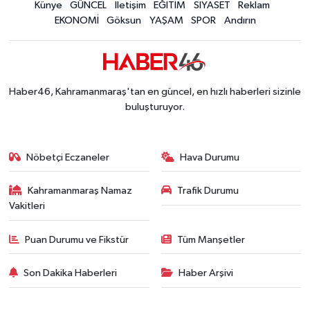
Konserler Satışları Patlattı! Kahramanmaraş Ağ
Künye
GÜNCEL
İletişim
EĞİTİM
SİYASET
Reklam
14:18 |
EKONOMİ
Göksun
YAŞAM
SPOR
Andırın
Kahramanmaraş'ta 45 Milyon TL'lik Yatırım Tam
13:55 |
KAFUM'da Rock Gecesi! Zakkum Kahramanmaraş
13:53 |
Kahramanmaraş-Göksun Yolunu Kullananlar Dik
13:27 |
Kahramanmaraş'ta Fabrika Alevlere Teslim Oldu!
11:45 |
Haber46, Kahramanmaraş'tan en güncel, en hızlı haberleri sizinle
Kahramanmaraş'ın Tarihi Mirası İçin Ankara'da Kr
22:09 |
buluşturuyor.
Kahramanmaraş'ta Gazneliler Caddesi Yeni Yüzü
21:56 |
Kahramanmaraş'ta Acı Son! Kayıp Yaşlı Adam Be
21:05 |
Nöbetçi Eczaneler
Hava Durumu
Kahramanmaraş Namaz
Trafik Durumu
Vakitleri
Puan Durumu ve Fikstür
Tüm Manşetler
Son Dakika Haberleri
Haber Arşivi