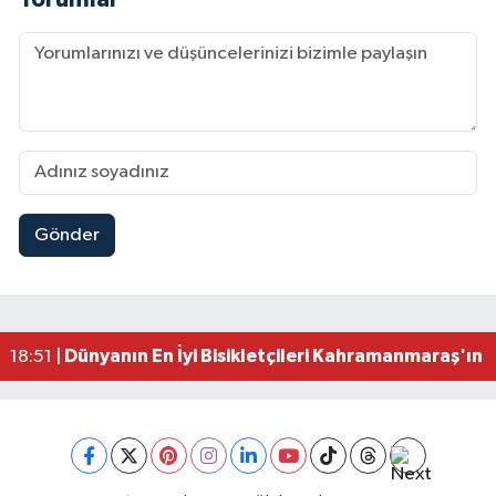
Gönder
Mersin'de Tatil Kabusu! Kahramanmaraşlı Genç 
19:49 |
Kahramanmaraş'ta Eksik Belgesi Olan Tekneler
19:48 |
Onikişubat Belediyesi Gündüz Bakımevi İçin Kayıt
19:12 |
Kahramanmaraş'ta 29 Kilometrelik Grup Yolunda
19:10 |
Dünyanın En İyi Bisikletçileri Kahramanmaraş'ın Z
18:51 |
Kahramanmaraş'ta Zehir Tacirlerine Eş Zamanlı 
15:15 |
Kahramanmaraş'ta Gerçeğini Aratmayan Yangın 
14:54 |
Kahramanmaraş'ta Pazarcık'a 38 Bin Ton Asfalt
14:32 |
Kahramanmaraş'ta Müzik Dolu Akşam! KAFUM'da
14:26 |