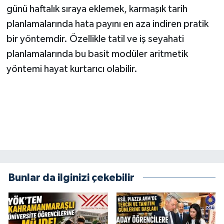
günü haftalık sıraya eklemek, karmaşık tarih
BİLİM TEKNOLOJİ
planlamalarında hata payını en aza indiren pratik
ASAYİŞ
bir yöntemdir. Özellikle tatil ve iş seyahati
planlamalarında bu basit modüler aritmetik
SEÇİM 2015
yöntemi hayat kurtarıcı olabilir.
ÇEVRE
BİLİM VE TEKNOLOJİ
YARIŞMALAR
TANITIM
Bunlar da ilginizi çekebilir
HABERDE İNSAN