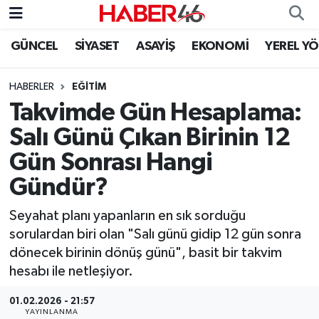
GÜNCEL
SİYASET
ASAYİŞ
EKONOMİ
YEREL Y
GÜNCEL
Nöbetçi Eczaneler
HABERLER
EĞİTİM
SİYASET
Hava Durumu
Takvimde Gün Hesaplama:
EKONOMİ
Kahramanmaraş Namaz Vakitleri
Salı Günü Çıkan Birinin 12
Gün Sonrası Hangi
SPOR
Trafik Durumu
Gündür?
YAŞAM
Süper Lig Puan Durumu ve Fikstür
Seyahat planı yapanların en sık sorduğu
sorulardan biri olan "Salı günü gidip 12 gün sonra
TEKNOLOJİ
Tüm Manşetler
dönecek birinin dönüş günü", basit bir takvim
hesabı ile netleşiyor.
SAĞLIK
Son Dakika Haberleri
01.02.2026 - 21:57
EĞİTİM
Haber Arşivi
YAYINLANMA