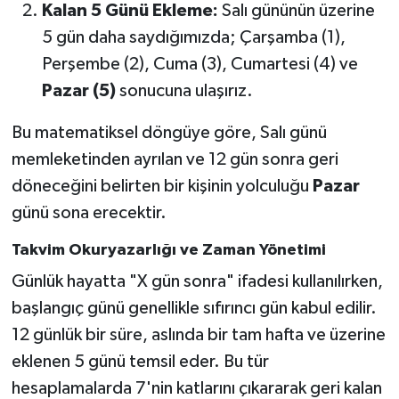
KİTAP
Kalan 5 Günü Ekleme:
Salı gününün üzerine
5 gün daha saydığımızda; Çarşamba (1),
HEDEF2020
Perşembe (2), Cuma (3), Cumartesi (4) ve
Pazar (5)
sonucuna ulaşırız.
OTOMOBİL
Bu matematiksel döngüye göre, Salı günü
MİZAH
memleketinden ayrılan ve 12 gün sonra geri
döneceğini belirten bir kişinin yolculuğu
Pazar
TARİH
günü sona erecektir.
Genel
Takvim Okuryazarlığı ve Zaman Yönetimi
Politika
Günlük hayatta "X gün sonra" ifadesi kullanılırken,
başlangıç günü genellikle sıfırıncı gün kabul edilir.
YEREL
12 günlük bir süre, aslında bir tam hafta ve üzerine
eklenen 5 günü temsil eder. Bu tür
BÖLGEDEN
hesaplamalarda 7'nin katlarını çıkararak geri kalan