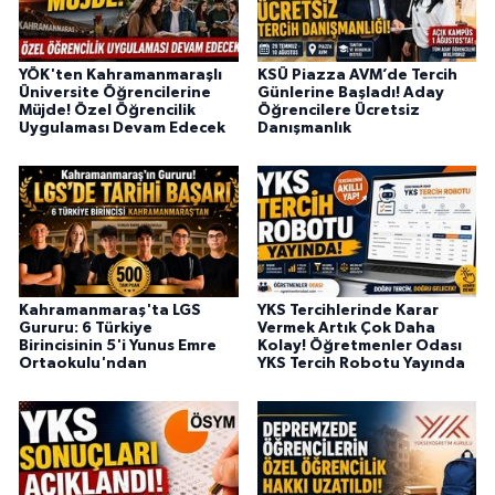
YÖK'ten Kahramanmaraşlı
KSÜ Piazza AVM’de Tercih
Üniversite Öğrencilerine
Günlerine Başladı! Aday
Müjde! Özel Öğrencilik
Öğrencilere Ücretsiz
Uygulaması Devam Edecek
Danışmanlık
Kahramanmaraş'ta LGS
YKS Tercihlerinde Karar
Gururu: 6 Türkiye
Vermek Artık Çok Daha
Birincisinin 5'i Yunus Emre
Kolay! Öğretmenler Odası
Ortaokulu'ndan
YKS Tercih Robotu Yayında