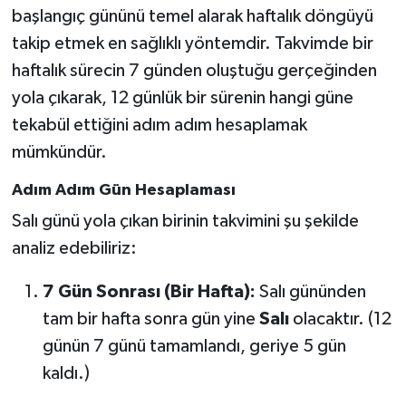
başlangıç gününü temel alarak haftalık döngüyü
takip etmek en sağlıklı yöntemdir. Takvimde bir
SEÇİM 2011
haftalık sürecin 7 günden oluştuğu gerçeğinden
ÜÇÜNCÜ SAYFA
yola çıkarak, 12 günlük bir sürenin hangi güne
tekabül ettiğini adım adım hesaplamak
BİLİMNET
mümkündür.
Yemek
Adım Adım Gün Hesaplaması
Salı günü yola çıkan birinin takvimini şu şekilde
SİVİL TOPLUM
analiz edebiliriz:
SEÇİM 2014
7 Gün Sonrası (Bir Hafta):
Salı gününden
tam bir hafta sonra gün yine
Salı
olacaktır. (12
KİM KİMDİR
günün 7 günü tamamlandı, geriye 5 gün
ÇEK GÖNDER
kaldı.)